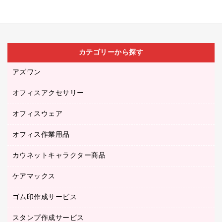
カテゴリーから探す
アズワン
オフィスアクセサリー
医療・介護用品（食品・飲料・食添製品）
研究・環境管理用品
オフィスウェア
オフィスアクセサリー
オフィス作業用品
アウター
ブラウス・シャツ
カウネットキャラクター商品
ペット用品
医療・介護・ワーキングウェア
作業用手袋
ケアマックス
カウネットキャラクター商品
作業用雑貨
ゴム印作成サービス
医療・介護用品（食品・飲料・食添製品）
倉庫収納用品
台車・脚立
スタンプ作成サービス
ゴム印作成サービス