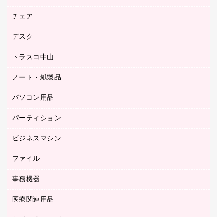
園芸用品
ゴム印（フリーサイズ印）作成サービス
チェア
カウネットスタンプ作成サービス
工場用品
ゴム印（一行印）作成サービス
シヤチハタスタンプ作成サービス
デスク
オフィスチェア
梱包用テープ
ミーティングチェア
梱包用品
トラスコ中山
カウンター
応接イス・ベンチ
結束用品
デスク
ノート・紙製品
建築・作業用品
防災用備蓄食品・飲料
ミーティングテーブル
研究・環境管理用品
パソコン用品
ノート
防災用品
バインダーノート
養生用品
パーティション
キーボード／テンキー
ルーズリーフ
スマートフォン／モバイル周辺機器
ビジネスマシン
パーティション
伝票
セキュリティ用品
ホワイトボード・黒板
典礼用品
ファイル
インクジェットプリンタ／複合機
ディスプレイモニター
各種用紙
コピー機
ネットワーク／ＬＡＮアクセサリー
事務機器
その他ファイル
封筒
スキャナー
ネットワーク／ＬＡＮ機器
カードケース
医療関連用品
シュレッダ
帳簿
デジタルカメラ
パソコンアクセサリー
クリップボード
タイムカード