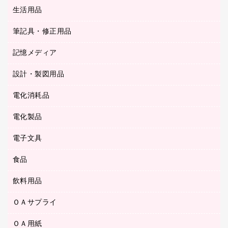
統一伝票用ファイル
スティックのり
生活用品
カウネットギフト
ＰＯＰ用品
背幅が伸びるファイル
ステープラー本体
カウネットギフト（食品・飲料）
筆記具・修正用品
その他雑貨
２穴リフィル・２穴インデックス
ステープル針
高島屋
キッチン用品
３０穴リフィル・３０穴インデックス
記憶メディア
シャープペンシル
スプレーのり クリーナー
カウネットギフト
ゴミ袋
Ｚ式ファイル
シャープペンシル用替芯
セロハンテープ
設計・製図用品
ブルーレイディスク
スポーツ・レジャー用品
ホワイトボード用マーカー
テープのり
メディア収納用品
スリッパ・サンダル・シューズ
電化消耗品
設計・製図用品
ボールペン用替芯
テープカッター
ＣＤ－Ｒ
タオル・アメニティ用品
ボールペン（ゲルインク）
電化製品
アルバム
デスクトレー
ＣＤ－ＲＷ
ダストボックス
ボールペン（油性）
デスクライト
デスクマット
ＤＶＤ
電子文具
その他電化製品
ティッシュペーパー
マーキングペン（水性）
フィルム・カメラ用品
パンチ
キッチン・調理家電
トイレットペーパー
食品
その他電子文具
マーキングペン（油性）
乾電池・充電池
ファスナーつづり紐
掃除機・クリーナー
トイレ用品
ラベルテープ
万年筆
懐中電灯・ライト
飲料用品
菓子
フロアケース
空調・季節家電
トイレ用洗剤
ラベルライター
修正テープ
電球・蛍光灯
食品
ブックエンド／ブックスタンド
ＡＶ機器・アクセサリー
ＯＡサプライ
お茶備品
ハンドソープ・石鹸
電卓
修正液・修正ペン
メッシュケース／ペンケース
ＯＡタップ／延長コード
インスタントコーヒー
ペーパータオル
ＯＡ用紙
インクカートリッジ
消しゴム