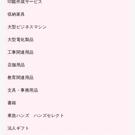
慶弔用品
ファクシミリ
印鑑作成サービス
介護用品
パソコンバッグ／収納用品
クリヤーブック（固定式）
タイムレコーダー
粘着メモ
プロジェクタ
使い捨て手袋
パソコン周辺機器
クリヤーブック（差替式）
収納家具
印鑑作成サービス
ラミネータ
額縁
メモリーカード
保健用品
マウス
クリヤーホルダー
ラミネートフィルム
大型ビジネスマシン
その他収納
レーザープリンタ／複合機
医療関連用品
マウスパッド
コンピュータ用ファイル
レーザーポインター
ロッカー・下駄箱
電話機
感染症対策用品
大型電化製品
プリンタ
各種ケーブル
パイプ式ファイル
大型シュレッダー（共配）
保管庫・書庫
ＵＳＢメモリ
感染症対策用品（食品・飲料・食添製品）
ＨＤＤ／ＳＳＤ
ファイルボックス
工事関連用品
テレビ・ＡＶ機器
ＯＨＰ用品
金庫
ＬＡＮケーブル
フォルダー
冷蔵庫・キッチン・調理家電
店舗用品
屋外用品
ＯＡクリーナー／エアダスター
フラットファイル
工事関連用品
教育関連用品
カウンター／お会計用品
ＯＡフィルター
リングファイル
サイン・看板用品
ＵＳＢハブ／ＵＳＢアクセサリー
レターファイル
文具・事務用品
教育関連用品
ディスプレイ用品
収納保存用品
書籍
その他文具
レジ・ポリ袋
名刺整理用品
はさみ
店舗運営用品
東急ハンズ ハンズセレクト
パソコンソフト
持ち出しファイル
カッター
紙手提げ袋
板目表紙・綴込表紙
法人ギフト
東急ハンズ
クリップ
陳列什器