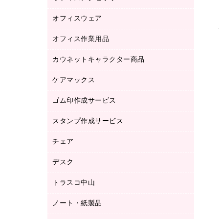
品）
オフィスウェア
オフィスアクセサリー
研究・環境管理用品
オフィス作業用品
アウター
ブラウス・シャツ
カウネットキャラクター商品
ペット用品
医療・介護・ワーキングウェア
作業用手袋
ケアマックス
カウネットキャラクター商品
作業用雑貨
ゴム印作成サービス
医療・介護用品（食品・飲料・食添製
倉庫収納用品
品）
台車・脚立
スタンプ作成サービス
ゴム印作成サービス
園芸用品
ゴム印（フリーサイズ印）作成サービス
チェア
カウネットスタンプ作成サービス
工場用品
ゴム印（一行印）作成サービス
シヤチハタスタンプ作成サービス
デスク
オフィスチェア
梱包用テープ
ミーティングチェア
梱包用品
トラスコ中山
カウンター
応接イス・ベンチ
結束用品
デスク
ノート・紙製品
建築・作業用品
防災用備蓄食品・飲料
ミーティングテーブル
研究・環境管理用品