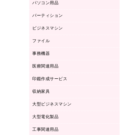
パソコン用品
ノート
防災用品
バインダーノート
養生用品
パーティション
キーボード／テンキー
ルーズリーフ
スマートフォン／モバイル周辺機器
ビジネスマシン
パーティション
伝票
セキュリティ用品
ホワイトボード・黒板
典礼用品
ファイル
インクジェットプリンタ／複合機
ディスプレイモニター
各種用紙
コピー機
ネットワーク／ＬＡＮアクセサリー
事務機器
その他ファイル
封筒
スキャナー
ネットワーク／ＬＡＮ機器
カードケース
医療関連用品
シュレッダ
帳簿
デジタルカメラ
パソコンアクセサリー
クリップボード
タイムカード
慶弔用品
ファクシミリ
印鑑作成サービス
介護用品
パソコンバッグ／収納用品
クリヤーブック（固定式）
タイムレコーダー
粘着メモ
プロジェクタ
使い捨て手袋
パソコン周辺機器
クリヤーブック（差替式）
収納家具
印鑑作成サービス
ラミネータ
額縁
メモリーカード
保健用品
マウス
クリヤーホルダー
ラミネートフィルム
大型ビジネスマシン
その他収納
レーザープリンタ／複合機
医療関連用品
マウスパッド
コンピュータ用ファイル
レーザーポインター
ロッカー・下駄箱
電話機
感染症対策用品
大型電化製品
プリンタ
各種ケーブル
パイプ式ファイル
大型シュレッダー（共配）
保管庫・書庫
ＵＳＢメモリ
感染症対策用品（食品・飲料・食添製
ＨＤＤ／ＳＳＤ
ファイルボックス
工事関連用品
テレビ・ＡＶ機器
ＯＨＰ用品
品）
金庫