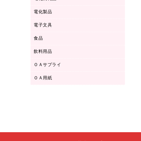
ボールペン用替芯
テープカッター
ＣＤ－Ｒ
タオル・アメニティ用品
ボールペン（ゲルインク）
電化製品
アルバム
デスクトレー
ＣＤ－ＲＷ
ダストボックス
ボールペン（油性）
デスクライト
デスクマット
ＤＶＤ
電子文具
その他電化製品
ティッシュペーパー
マーキングペン（水性）
フィルム・カメラ用品
パンチ
キッチン・調理家電
トイレットペーパー
食品
その他電子文具
マーキングペン（油性）
乾電池・充電池
ファスナーつづり紐
掃除機・クリーナー
トイレ用品
ラベルテープ
万年筆
懐中電灯・ライト
飲料用品
菓子
フロアケース
空調・季節家電
トイレ用洗剤
ラベルライター
修正テープ
電球・蛍光灯
食品
ブックエンド／ブックスタンド
ＡＶ機器・アクセサリー
ＯＡサプライ
お茶備品
ハンドソープ・石鹸
電卓
修正液・修正ペン
メッシュケース／ペンケース
ＯＡタップ／延長コード
インスタントコーヒー
ペーパータオル
ＯＡ用紙
インクカートリッジ
消しゴム
メンディングテープ
コーヒーメーカー・備品
台所用洗剤
コピートナー
筆ペン
その他コピー用紙・プリンタ用紙
ラベル類
ソフトドリンク
掃除用品
トナーカートリッジ
蛍光マーカー
インクジェットプリンタ用紙
レターケース
ミネラルウォーター
掃除用洗剤
ファクシミリトナー
鉛筆
コピー用紙
レタートレー
ミルク・シュガー
殺虫剤
プリンタ用リボン
ハガキ用紙
両面テープ
レギュラーコーヒー
洗濯用品
リサイクルインクカートリッジ
ファクシミリ用紙
保管・整理用品
医薬部外品
洗濯用洗剤
リサイクルトナー（プール方式）
プロッター用紙
備品／小物ケース