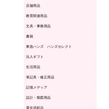
ＬＡＮケーブル
フォルダー
冷蔵庫・キッチン・調理家電
店舗用品
屋外用品
ＯＡクリーナー／エアダスター
フラットファイル
工事関連用品
教育関連用品
カウンター／お会計用品
ＯＡフィルター
リングファイル
サイン・看板用品
ＵＳＢハブ／ＵＳＢアクセサリー
レターファイル
文具・事務用品
教育関連用品
ディスプレイ用品
収納保存用品
書籍
その他文具
レジ・ポリ袋
名刺整理用品
はさみ
店舗運営用品
東急ハンズ ハンズセレクト
パソコンソフト
持ち出しファイル
カッター
紙手提げ袋
板目表紙・綴込表紙
法人ギフト
東急ハンズ
クリップ
陳列什器
統一伝票用ファイル
スティックのり
生活用品
カウネットギフト
ＰＯＰ用品
背幅が伸びるファイル
ステープラー本体
カウネットギフト（食品・飲料）
筆記具・修正用品
その他雑貨
２穴リフィル・２穴インデックス
ステープル針
高島屋
キッチン用品
３０穴リフィル・３０穴インデックス
記憶メディア
シャープペンシル
スプレーのり クリーナー
カウネットギフト
ゴミ袋
Ｚ式ファイル
シャープペンシル用替芯
セロハンテープ
設計・製図用品
ブルーレイディスク
スポーツ・レジャー用品
ホワイトボード用マーカー
テープのり
メディア収納用品
スリッパ・サンダル・シューズ
電化消耗品
設計・製図用品