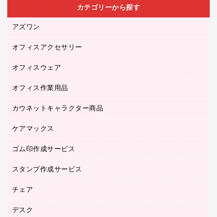
カテゴリーから探す
アズワン
オフィスアクセサリー
医療・介護用品（食品・飲料・食添製品）
研究・環境管理用品
オフィスウェア
オフィスアクセサリー
オフィス作業用品
アウター
ブラウス・シャツ
カウネットキャラクター商品
ペット用品
医療・介護・ワーキングウェア
作業用手袋
ケアマックス
カウネットキャラクター商品
作業用雑貨
ゴム印作成サービス
医療・介護用品（食品・飲料・食添製品）
倉庫収納用品
台車・脚立
スタンプ作成サービス
ゴム印作成サービス
園芸用品
ゴム印（フリーサイズ印）作成サービス
チェア
カウネットスタンプ作成サービス
工場用品
ゴム印（一行印）作成サービス
シヤチハタスタンプ作成サービス
デスク
オフィスチェア
梱包用テープ