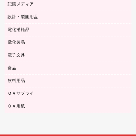
キッチン用品
３０穴リフィル・３０穴インデックス
記憶メディア
シャープペンシル
スプレーのり クリーナー
カウネットギフト
ゴミ袋
Ｚ式ファイル
シャープペンシル用替芯
セロハンテープ
設計・製図用品
ブルーレイディスク
スポーツ・レジャー用品
ホワイトボード用マーカー
テープのり
メディア収納用品
スリッパ・サンダル・シューズ
電化消耗品
設計・製図用品
ボールペン用替芯
テープカッター
ＣＤ－Ｒ
タオル・アメニティ用品
ボールペン（ゲルインク）
電化製品
アルバム
デスクトレー
ＣＤ－ＲＷ
ダストボックス
ボールペン（油性）
デスクライト
デスクマット
ＤＶＤ
電子文具
その他電化製品
ティッシュペーパー
マーキングペン（水性）
フィルム・カメラ用品
パンチ
キッチン・調理家電
トイレットペーパー
食品
その他電子文具
マーキングペン（油性）
乾電池・充電池
ファスナーつづり紐
掃除機・クリーナー
トイレ用品
ラベルテープ
万年筆
懐中電灯・ライト
飲料用品
菓子
フロアケース
空調・季節家電
トイレ用洗剤
ラベルライター
修正テープ
電球・蛍光灯
食品
ブックエンド／ブックスタンド
ＡＶ機器・アクセサリー
ＯＡサプライ
お茶備品
ハンドソープ・石鹸
電卓
修正液・修正ペン
メッシュケース／ペンケース
ＯＡタップ／延長コード
インスタントコーヒー
ペーパータオル
ＯＡ用紙
インクカートリッジ
消しゴム
メンディングテープ
コーヒーメーカー・備品
台所用洗剤
コピートナー
筆ペン
その他コピー用紙・プリンタ用紙
ラベル類
ソフトドリンク
掃除用品
トナーカートリッジ
蛍光マーカー
インクジェットプリンタ用紙
レターケース
ミネラルウォーター
掃除用洗剤
ファクシミリトナー