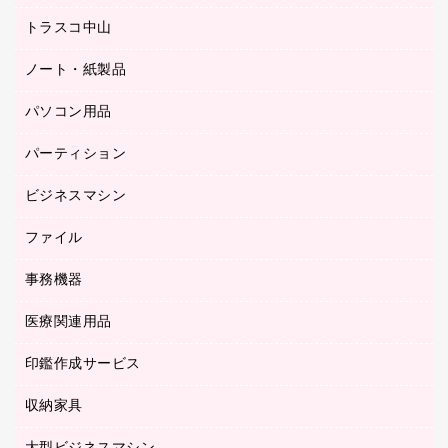
ミーティングチェア
梱包用品
トラスコ中山
カウンター
応接イス・ベンチ
結束用品
デスク
ノート・紙製品
建築・作業用品
防災用備蓄食品・飲料
ミーティングテーブル
研究・環境管理用品
パソコン用品
ノート
防災用品
バインダーノート
養生用品
パーティション
キーボード／テンキー
ルーズリーフ
スマートフォン／モバイル周辺機器
ビジネスマシン
パーティション
伝票
セキュリティ用品
ホワイトボード・黒板
典礼用品
ファイル
インクジェットプリンタ／複合機
ディスプレイモニター
各種用紙
コピー機
ネットワーク／ＬＡＮアクセサリー
事務機器
その他ファイル
封筒
スキャナー
ネットワーク／ＬＡＮ機器
カードケース
医療関連用品
シュレッダ
帳簿
デジタルカメラ
パソコンアクセサリー
クリップボード
タイムカード
慶弔用品
ファクシミリ
印鑑作成サービス
介護用品
パソコンバッグ／収納用品
クリヤーブック（固定式）
タイムレコーダー
粘着メモ
プロジェクタ
使い捨て手袋
パソコン周辺機器
クリヤーブック（差替式）
収納家具
印鑑作成サービス
ラミネータ
額縁
メモリーカード
保健用品
マウス
クリヤーホルダー
ラミネートフィルム