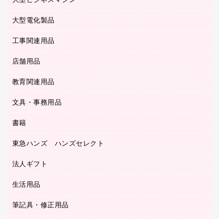
大型ビジネスマシン
その他収納
レーザープリンタ／複合機
医療関連用品
マウスパッド
コンピュータ用ファイル
レーザーポインター
ロッカー・下駄箱
電話機
感染症対策用品
大型電化製品
プリンタ
各種ケーブル
パイプ式ファイル
大型シュレッダー（共配）
保管庫・書庫
ＵＳＢメモリ
感染症対策用品（食品・飲料・食添製品）
ＨＤＤ／ＳＳＤ
ファイルボックス
工事関連用品
テレビ・ＡＶ機器
ＯＨＰ用品
金庫
ＬＡＮケーブル
フォルダー
冷蔵庫・キッチン・調理家電
店舗用品
屋外用品
ＯＡクリーナー／エアダスター
フラットファイル
工事関連用品
教育関連用品
カウンター／お会計用品
ＯＡフィルター
リングファイル
サイン・看板用品
ＵＳＢハブ／ＵＳＢアクセサリー
レターファイル
文具・事務用品
教育関連用品
ディスプレイ用品
収納保存用品
書籍
その他文具
レジ・ポリ袋
名刺整理用品
はさみ
店舗運営用品
東急ハンズ ハンズセレクト
パソコンソフト
持ち出しファイル
カッター
紙手提げ袋
板目表紙・綴込表紙
法人ギフト
東急ハンズ
クリップ
陳列什器
統一伝票用ファイル
スティックのり
生活用品
カウネットギフト
ＰＯＰ用品
背幅が伸びるファイル
ステープラー本体
カウネットギフト（食品・飲料）
筆記具・修正用品
その他雑貨
２穴リフィル・２穴インデックス
ステープル針
高島屋