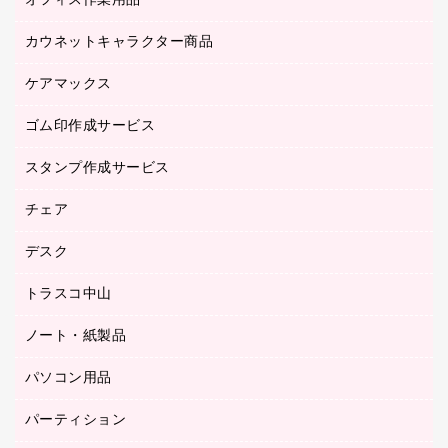
オフィス作業用品
アウター
ブラウス・シャツ
カウネットキャラクター商品
ペット用品
医療・介護・ワーキングウェア
作業用手袋
ケアマックス
カウネットキャラクター商品
作業用雑貨
ゴム印作成サービス
医療・介護用品（食品・飲料・食添製品）
倉庫収納用品
台車・脚立
スタンプ作成サービス
ゴム印作成サービス
園芸用品
ゴム印（フリーサイズ印）作成サービス
チェア
カウネットスタンプ作成サービス
工場用品
ゴム印（一行印）作成サービス
シヤチハタスタンプ作成サービス
デスク
オフィスチェア
梱包用テープ
ミーティングチェア
梱包用品
トラスコ中山
カウンター
応接イス・ベンチ
結束用品
デスク
ノート・紙製品
建築・作業用品
防災用備蓄食品・飲料
ミーティングテーブル
研究・環境管理用品
パソコン用品
ノート
防災用品
バインダーノート
養生用品
パーティション
キーボード／テンキー
ルーズリーフ