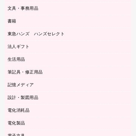
サイン・看板用品
ＵＳＢハブ／ＵＳＢアクセサリー
レターファイル
文具・事務用品
教育関連用品
ディスプレイ用品
収納保存用品
書籍
その他文具
レジ・ポリ袋
名刺整理用品
はさみ
店舗運営用品
東急ハンズ ハンズセレクト
パソコンソフト
持ち出しファイル
カッター
紙手提げ袋
板目表紙・綴込表紙
法人ギフト
東急ハンズ
クリップ
陳列什器
統一伝票用ファイル
スティックのり
生活用品
カウネットギフト
ＰＯＰ用品
背幅が伸びるファイル
ステープラー本体
カウネットギフト（食品・飲料）
筆記具・修正用品
その他雑貨
２穴リフィル・２穴インデックス
ステープル針
高島屋
キッチン用品
３０穴リフィル・３０穴インデックス
記憶メディア
シャープペンシル
スプレーのり クリーナー
カウネットギフト
ゴミ袋
Ｚ式ファイル
シャープペンシル用替芯
セロハンテープ
設計・製図用品
ブルーレイディスク
スポーツ・レジャー用品
ホワイトボード用マーカー
テープのり
メディア収納用品
スリッパ・サンダル・シューズ
電化消耗品
設計・製図用品
ボールペン用替芯
テープカッター
ＣＤ－Ｒ
タオル・アメニティ用品
ボールペン（ゲルインク）
電化製品
アルバム
デスクトレー
ＣＤ－ＲＷ
ダストボックス
ボールペン（油性）
デスクライト
デスクマット
ＤＶＤ