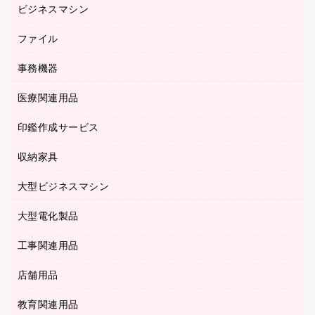
スマートフォン／モバイル周辺機器
ビジネスマシン
パーティション
伝票
セキュリティ用品
ホワイトボード・黒板
典礼用品
ファイル
インクジェットプリンタ／複合機
ディスプレイモニター
各種用紙
コピー機
ネットワーク／ＬＡＮアクセサリー
事務機器
その他ファイル
封筒
スキャナー
ネットワーク／ＬＡＮ機器
カードケース
医療関連用品
シュレッダ
帳簿
デジタルカメラ
パソコンアクセサリー
クリップボード
タイムカード
慶弔用品
ファクシミリ
印鑑作成サービス
介護用品
パソコンバッグ／収納用品
クリヤーブック（固定式）
タイムレコーダー
粘着メモ
プロジェクタ
使い捨て手袋
パソコン周辺機器
クリヤーブック（差替式）
収納家具
印鑑作成サービス
ラミネータ
額縁
メモリーカード
保健用品
マウス
クリヤーホルダー
ラミネートフィルム
大型ビジネスマシン
その他収納
レーザープリンタ／複合機
医療関連用品
マウスパッド
コンピュータ用ファイル
レーザーポインター
ロッカー・下駄箱
電話機
感染症対策用品
大型電化製品
プリンタ
各種ケーブル
パイプ式ファイル
大型シュレッダー（共配）
保管庫・書庫
ＵＳＢメモリ
感染症対策用品（食品・飲料・食添製品）
ＨＤＤ／ＳＳＤ
ファイルボックス
工事関連用品
テレビ・ＡＶ機器
ＯＨＰ用品
金庫
ＬＡＮケーブル
フォルダー
冷蔵庫・キッチン・調理家電
店舗用品
屋外用品
ＯＡクリーナー／エアダスター
フラットファイル
工事関連用品
教育関連用品
カウンター／お会計用品
ＯＡフィルター
リングファイル