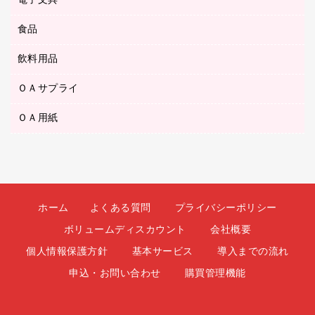
電子文具
その他電化製品
ティッシュペーパー
マーキングペン（水性）
フィルム・カメラ用品
パンチ
キッチン・調理家電
トイレットペーパー
食品
その他電子文具
マーキングペン（油性）
乾電池・充電池
ファスナーつづり紐
掃除機・クリーナー
トイレ用品
ラベルテープ
万年筆
懐中電灯・ライト
飲料用品
菓子
フロアケース
空調・季節家電
トイレ用洗剤
ラベルライター
修正テープ
電球・蛍光灯
食品
ブックエンド／ブックスタンド
ＡＶ機器・アクセサリー
ＯＡサプライ
お茶備品
ハンドソープ・石鹸
電卓
修正液・修正ペン
メッシュケース／ペンケース
ＯＡタップ／延長コード
インスタントコーヒー
ペーパータオル
ＯＡ用紙
インクカートリッジ
消しゴム
メンディングテープ
コーヒーメーカー・備品
台所用洗剤
コピートナー
筆ペン
その他コピー用紙・プリンタ用紙
ラベル類
ソフトドリンク
掃除用品
トナーカートリッジ
蛍光マーカー
インクジェットプリンタ用紙
レターケース
ミネラルウォーター
掃除用洗剤
ファクシミリトナー
鉛筆
コピー用紙
レタートレー
ミルク・シュガー
殺虫剤
プリンタ用リボン
ホーム
よくある質問
プライバシーポリシー
ハガキ用紙
両面テープ
レギュラーコーヒー
洗濯用品
リサイクルインクカートリッジ
ボリュームディスカウント
会社概要
ファクシミリ用紙
保管・整理用品
医薬部外品
洗濯用洗剤
リサイクルトナー（プール方式）
個人情報保護方針
基本サービス
導入までの流れ
プロッター用紙
備品／小物ケース
紅茶・バラエティ飲料
浴室用品
リサイクルトナー（リターン方式）
申込・お問い合わせ
購買管理機能
ラベル用紙
印章用品
緑茶飲料
消臭・芳香剤
互換インクカートリッジ
ワープロ用紙
名札
茶葉・インスタント
食品添加物製品