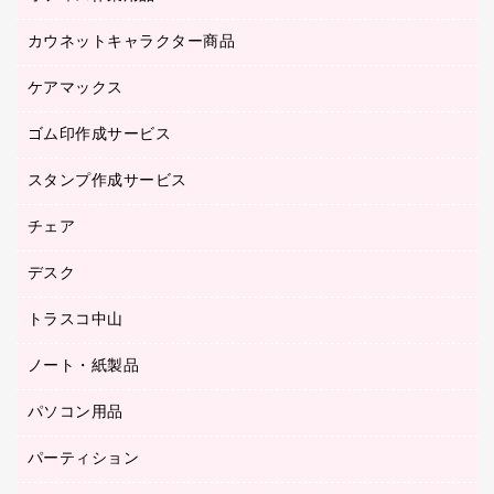
ブラウス・シャツ
カウネットキャラクター商品
ペット用品
医療・介護・ワーキングウェア
作業用手袋
ケアマックス
カウネットキャラクター商品
作業用雑貨
ゴム印作成サービス
医療・介護用品（食品・飲料・食添製品）
倉庫収納用品
台車・脚立
スタンプ作成サービス
ゴム印作成サービス
園芸用品
ゴム印（フリーサイズ印）作成サービス
チェア
カウネットスタンプ作成サービス
工場用品
ゴム印（一行印）作成サービス
シヤチハタスタンプ作成サービス
デスク
オフィスチェア
梱包用テープ
ミーティングチェア
梱包用品
トラスコ中山
カウンター
応接イス・ベンチ
結束用品
デスク
ノート・紙製品
建築・作業用品
防災用備蓄食品・飲料
ミーティングテーブル
研究・環境管理用品
パソコン用品
ノート
防災用品
バインダーノート
養生用品
パーティション
キーボード／テンキー
ルーズリーフ
スマートフォン／モバイル周辺機器