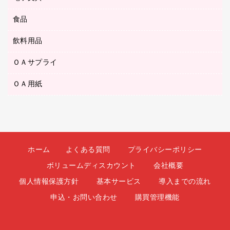
ティッシュペーパー
マーキングペン（水性）
フィルム・カメラ用品
パンチ
キッチン・調理家電
トイレットペーパー
食品
その他電子文具
マーキングペン（油性）
乾電池・充電池
ファスナーつづり紐
掃除機・クリーナー
トイレ用品
ラベルテープ
万年筆
懐中電灯・ライト
飲料用品
菓子
フロアケース
空調・季節家電
トイレ用洗剤
ラベルライター
修正テープ
電球・蛍光灯
食品
ブックエンド／ブックスタンド
ＡＶ機器・アクセサリー
ＯＡサプライ
お茶備品
ハンドソープ・石鹸
電卓
修正液・修正ペン
メッシュケース／ペンケース
ＯＡタップ／延長コード
インスタントコーヒー
ペーパータオル
ＯＡ用紙
インクカートリッジ
消しゴム
メンディングテープ
コーヒーメーカー・備品
台所用洗剤
コピートナー
筆ペン
その他コピー用紙・プリンタ用紙
ラベル類
ソフトドリンク
掃除用品
トナーカートリッジ
蛍光マーカー
インクジェットプリンタ用紙
レターケース
ミネラルウォーター
掃除用洗剤
ファクシミリトナー
鉛筆
コピー用紙
レタートレー
ミルク・シュガー
殺虫剤
プリンタ用リボン
ホーム
よくある質問
プライバシーポリシー
ハガキ用紙
両面テープ
レギュラーコーヒー
洗濯用品
リサイクルインクカートリッジ
ボリュームディスカウント
会社概要
ファクシミリ用紙
保管・整理用品
医薬部外品
洗濯用洗剤
リサイクルトナー（プール方式）
個人情報保護方針
基本サービス
導入までの流れ
プロッター用紙
備品／小物ケース
紅茶・バラエティ飲料
浴室用品
リサイクルトナー（リターン方式）
申込・お問い合わせ
購買管理機能
ラベル用紙
印章用品
緑茶飲料
消臭・芳香剤
互換インクカートリッジ
ワープロ用紙
名札
茶葉・インスタント
食品添加物製品