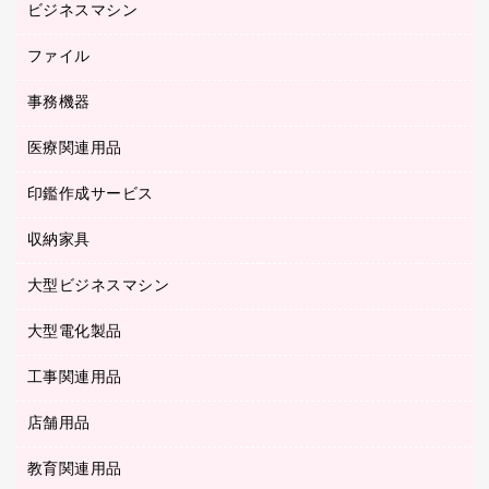
ビジネスマシン
パーティション
伝票
セキュリティ用品
ホワイトボード・黒板
典礼用品
ファイル
インクジェットプリンタ／複合機
ディスプレイモニター
各種用紙
コピー機
ネットワーク／ＬＡＮアクセサリー
事務機器
その他ファイル
封筒
スキャナー
ネットワーク／ＬＡＮ機器
カードケース
医療関連用品
シュレッダ
帳簿
デジタルカメラ
パソコンアクセサリー
クリップボード
タイムカード
慶弔用品
ファクシミリ
印鑑作成サービス
介護用品
パソコンバッグ／収納用品
クリヤーブック（固定式）
タイムレコーダー
粘着メモ
プロジェクタ
使い捨て手袋
パソコン周辺機器
クリヤーブック（差替式）
収納家具
印鑑作成サービス
ラミネータ
額縁
メモリーカード
保健用品
マウス
クリヤーホルダー
ラミネートフィルム
大型ビジネスマシン
その他収納
レーザープリンタ／複合機
医療関連用品
マウスパッド
コンピュータ用ファイル
レーザーポインター
ロッカー・下駄箱
電話機
感染症対策用品
大型電化製品
プリンタ
各種ケーブル
パイプ式ファイル
大型シュレッダー（共配）
保管庫・書庫
ＵＳＢメモリ
感染症対策用品（食品・飲料・食添製品）
ＨＤＤ／ＳＳＤ
ファイルボックス
工事関連用品
テレビ・ＡＶ機器
ＯＨＰ用品
金庫
ＬＡＮケーブル
フォルダー
冷蔵庫・キッチン・調理家電
店舗用品
屋外用品
ＯＡクリーナー／エアダスター
フラットファイル
工事関連用品
教育関連用品
カウンター／お会計用品
ＯＡフィルター
リングファイル