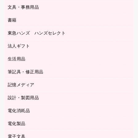
サイン・看板用品
ＵＳＢハブ／ＵＳＢアクセサリー
レターファイル
文具・事務用品
教育関連用品
ディスプレイ用品
収納保存用品
書籍
その他文具
レジ・ポリ袋
名刺整理用品
はさみ
店舗運営用品
東急ハンズ ハンズセレクト
パソコンソフト
持ち出しファイル
カッター
紙手提げ袋
板目表紙・綴込表紙
法人ギフト
東急ハンズ
クリップ
陳列什器
統一伝票用ファイル
スティックのり
生活用品
カウネットギフト
ＰＯＰ用品
背幅が伸びるファイル
ステープラー本体
カウネットギフト（食品・飲料）
筆記具・修正用品
その他雑貨
２穴リフィル・２穴インデックス
ステープル針
高島屋
キッチン用品
３０穴リフィル・３０穴インデックス
記憶メディア
シャープペンシル
スプレーのり クリーナー
カウネットギフト
ゴミ袋
Ｚ式ファイル
シャープペンシル用替芯
セロハンテープ
設計・製図用品
ブルーレイディスク
スポーツ・レジャー用品
ホワイトボード用マーカー
テープのり
メディア収納用品
スリッパ・サンダル・シューズ
電化消耗品
設計・製図用品
ボールペン用替芯
テープカッター
ＣＤ－Ｒ
タオル・アメニティ用品
ボールペン（ゲルインク）
電化製品
アルバム
デスクトレー
ＣＤ－ＲＷ
ダストボックス
ボールペン（油性）
デスクライト
デスクマット
ＤＶＤ
電子文具
その他電化製品