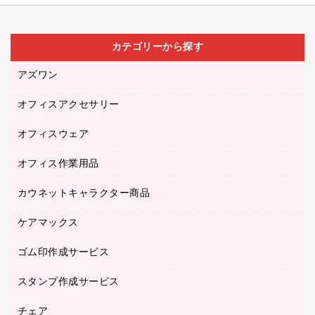
カテゴリーから探す
アズワン
オフィスアクセサリー
医療・介護用品（食品・飲料・食添製品）
研究・環境管理用品
オフィスウェア
オフィスアクセサリー
オフィス作業用品
アウター
ブラウス・シャツ
カウネットキャラクター商品
ペット用品
医療・介護・ワーキングウェア
作業用手袋
ケアマックス
カウネットキャラクター商品
作業用雑貨
ゴム印作成サービス
医療・介護用品（食品・飲料・食添製品）
倉庫収納用品
台車・脚立
スタンプ作成サービス
ゴム印作成サービス
園芸用品
ゴム印（フリーサイズ印）作成サービス
チェア
カウネットスタンプ作成サービス