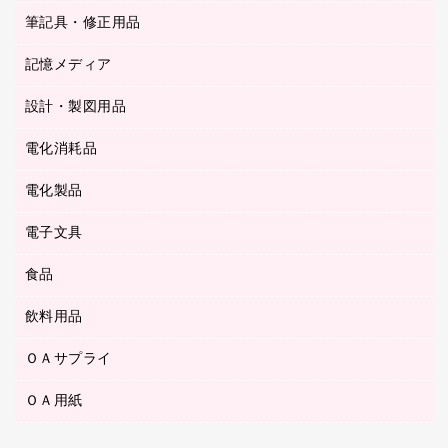
ステープラー本体
カウネットギフト（食品・飲料）
筆記具・修正用品
その他雑貨
２穴リフィル・２穴インデックス
ステープル針
高島屋
キッチン用品
３０穴リフィル・３０穴インデックス
記憶メディア
シャープペンシル
スプレーのり クリーナー
カウネットギフト
ゴミ袋
Ｚ式ファイル
シャープペンシル用替芯
セロハンテープ
設計・製図用品
ブルーレイディスク
スポーツ・レジャー用品
ホワイトボード用マーカー
テープのり
メディア収納用品
スリッパ・サンダル・シューズ
電化消耗品
設計・製図用品
ボールペン用替芯
テープカッター
ＣＤ－Ｒ
タオル・アメニティ用品
ボールペン（ゲルインク）
電化製品
アルバム
デスクトレー
ＣＤ－ＲＷ
ダストボックス
ボールペン（油性）
デスクライト
デスクマット
ＤＶＤ
電子文具
その他電化製品
ティッシュペーパー
マーキングペン（水性）
フィルム・カメラ用品
パンチ
キッチン・調理家電
トイレットペーパー
食品
その他電子文具
マーキングペン（油性）
乾電池・充電池
ファスナーつづり紐
掃除機・クリーナー
トイレ用品
ラベルテープ
万年筆
懐中電灯・ライト
飲料用品
菓子
フロアケース
空調・季節家電
トイレ用洗剤
ラベルライター
修正テープ
電球・蛍光灯
食品
ブックエンド／ブックスタンド
ＡＶ機器・アクセサリー
ＯＡサプライ
お茶備品
ハンドソープ・石鹸
電卓
修正液・修正ペン
メッシュケース／ペンケース
ＯＡタップ／延長コード
インスタントコーヒー
ペーパータオル
ＯＡ用紙
インクカートリッジ
消しゴム
メンディングテープ
コーヒーメーカー・備品
台所用洗剤
コピートナー
筆ペン
その他コピー用紙・プリンタ用紙
ラベル類