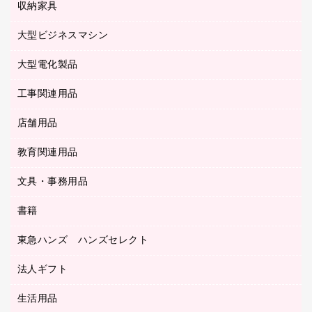
パソコン周辺機器
クリヤーブック（差替式）
収納家具
印鑑作成サービス
ラミネータ
額縁
メモリーカード
保健用品
マウス
クリヤーホルダー
ラミネートフィルム
大型ビジネスマシン
その他収納
レーザープリンタ／複合機
医療関連用品
マウスパッド
コンピュータ用ファイル
レーザーポインター
ロッカー・下駄箱
電話機
感染症対策用品
大型電化製品
プリンタ
各種ケーブル
パイプ式ファイル
大型シュレッダー（共配）
保管庫・書庫
ＵＳＢメモリ
感染症対策用品（食品・飲料・食添製品）
ＨＤＤ／ＳＳＤ
ファイルボックス
工事関連用品
テレビ・ＡＶ機器
ＯＨＰ用品
金庫
ＬＡＮケーブル
フォルダー
冷蔵庫・キッチン・調理家電
店舗用品
屋外用品
ＯＡクリーナー／エアダスター
フラットファイル
工事関連用品
教育関連用品
カウンター／お会計用品
ＯＡフィルター
リングファイル
サイン・看板用品
ＵＳＢハブ／ＵＳＢアクセサリー
レターファイル
文具・事務用品
教育関連用品
ディスプレイ用品
収納保存用品
書籍
その他文具
レジ・ポリ袋
名刺整理用品
はさみ
店舗運営用品
東急ハンズ ハンズセレクト
パソコンソフト
持ち出しファイル
カッター
紙手提げ袋
板目表紙・綴込表紙
法人ギフト
東急ハンズ
クリップ
陳列什器
統一伝票用ファイル
スティックのり
生活用品
カウネットギフト
ＰＯＰ用品
背幅が伸びるファイル