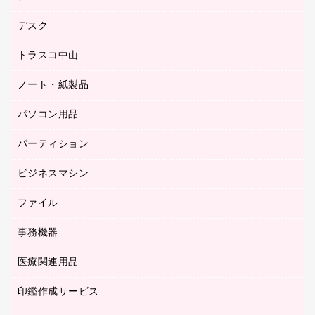
工場用品
ゴム印（一行印）作成サービス
シヤチハタスタンプ作成サービス
デスク
オフィスチェア
梱包用テープ
ミーティングチェア
梱包用品
トラスコ中山
カウンター
応接イス・ベンチ
結束用品
デスク
ノート・紙製品
建築・作業用品
防災用備蓄食品・飲料
ミーティングテーブル
研究・環境管理用品
パソコン用品
ノート
防災用品
バインダーノート
養生用品
パーティション
キーボード／テンキー
ルーズリーフ
スマートフォン／モバイル周辺機器
ビジネスマシン
パーティション
伝票
セキュリティ用品
ホワイトボード・黒板
典礼用品
ファイル
インクジェットプリンタ／複合機
ディスプレイモニター
各種用紙
コピー機
ネットワーク／ＬＡＮアクセサリー
事務機器
その他ファイル
封筒
スキャナー
ネットワーク／ＬＡＮ機器
カードケース
医療関連用品
シュレッダ
帳簿
デジタルカメラ
パソコンアクセサリー
クリップボード
タイムカード
慶弔用品
ファクシミリ
印鑑作成サービス
介護用品
パソコンバッグ／収納用品
クリヤーブック（固定式）
タイムレコーダー
粘着メモ
プロジェクタ
使い捨て手袋