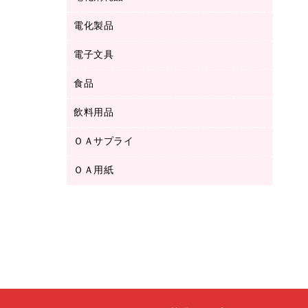
ボールペン用替芯
テープカッター
ＣＤ－Ｒ
タオル・アメニティ用品
ボールペン（ゲルインク）
電化製品
アルバム
デスクトレー
ＣＤ－ＲＷ
ダストボックス
ボールペン（油性）
デスクライト
デスクマット
ＤＶＤ
電子文具
その他電化製品
ティッシュペーパー
マーキングペン（水性）
フィルム・カメラ用品
パンチ
キッチン・調理家電
トイレットペーパー
食品
その他電子文具
マーキングペン（油性）
乾電池・充電池
ファスナーつづり紐
掃除機・クリーナー
トイレ用品
ラベルテープ
万年筆
懐中電灯・ライト
飲料用品
菓子
フロアケース
空調・季節家電
トイレ用洗剤
ラベルライター
修正テープ
電球・蛍光灯
食品
ブックエンド／ブックスタンド
ＡＶ機器・アクセサリー
ＯＡサプライ
お茶備品
ハンドソープ・石鹸
電卓
修正液・修正ペン
メッシュケース／ペンケース
ＯＡタップ／延長コード
インスタントコーヒー
ペーパータオル
ＯＡ用紙
インクカートリッジ
消しゴム
メンディングテープ
コーヒーメーカー・備品
台所用洗剤
コピートナー
筆ペン
その他コピー用紙・プリンタ用紙
ラベル類
ソフトドリンク
掃除用品
トナーカートリッジ
蛍光マーカー
インクジェットプリンタ用紙
レターケース
ミネラルウォーター
掃除用洗剤
ファクシミリトナー
鉛筆
コピー用紙
レタートレー
ミルク・シュガー
殺虫剤
プリンタ用リボン
ハガキ用紙
両面テープ
レギュラーコーヒー
洗濯用品
リサイクルインクカートリッジ
ファクシミリ用紙
保管・整理用品
医薬部外品
洗濯用洗剤
リサイクルトナー（プール方式）
プロッター用紙
備品／小物ケース