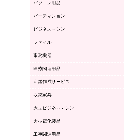
パソコン用品
ノート
防災用品
バインダーノート
養生用品
パーティション
キーボード／テンキー
ルーズリーフ
スマートフォン／モバイル周辺機器
ビジネスマシン
パーティション
伝票
セキュリティ用品
ホワイトボード・黒板
典礼用品
ファイル
インクジェットプリンタ／複合機
ディスプレイモニター
各種用紙
コピー機
ネットワーク／ＬＡＮアクセサリー
事務機器
その他ファイル
封筒
スキャナー
ネットワーク／ＬＡＮ機器
カードケース
医療関連用品
シュレッダ
帳簿
デジタルカメラ
パソコンアクセサリー
クリップボード
タイムカード
慶弔用品
ファクシミリ
印鑑作成サービス
介護用品
パソコンバッグ／収納用品
クリヤーブック（固定式）
タイムレコーダー
粘着メモ
プロジェクタ
使い捨て手袋
パソコン周辺機器
クリヤーブック（差替式）
収納家具
印鑑作成サービス
ラミネータ
額縁
メモリーカード
保健用品
マウス
クリヤーホルダー
ラミネートフィルム
大型ビジネスマシン
その他収納
レーザープリンタ／複合機
医療関連用品
マウスパッド
コンピュータ用ファイル
レーザーポインター
ロッカー・下駄箱
電話機
感染症対策用品
大型電化製品
プリンタ
各種ケーブル
パイプ式ファイル
大型シュレッダー（共配）
保管庫・書庫
ＵＳＢメモリ
感染症対策用品（食品・飲料・食添製
ＨＤＤ／ＳＳＤ
ファイルボックス
工事関連用品
テレビ・ＡＶ機器
ＯＨＰ用品
品）
金庫