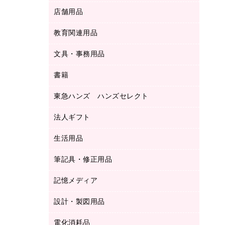
ＬＡＮケーブル
フォルダー
冷蔵庫・キッチン・調理家電
店舗用品
屋外用品
ＯＡクリーナー／エアダスター
フラットファイル
工事関連用品
教育関連用品
カウンター／お会計用品
ＯＡフィルター
リングファイル
サイン・看板用品
ＵＳＢハブ／ＵＳＢアクセサリー
レターファイル
文具・事務用品
教育関連用品
ディスプレイ用品
収納保存用品
書籍
その他文具
レジ・ポリ袋
名刺整理用品
はさみ
店舗運営用品
東急ハンズ ハンズセレクト
パソコンソフト
持ち出しファイル
カッター
紙手提げ袋
板目表紙・綴込表紙
法人ギフト
東急ハンズ
クリップ
陳列什器
統一伝票用ファイル
スティックのり
生活用品
カウネットギフト
ＰＯＰ用品
背幅が伸びるファイル
ステープラー本体
カウネットギフト（食品・飲料）
筆記具・修正用品
その他雑貨
２穴リフィル・２穴インデックス
ステープル針
高島屋
キッチン用品
３０穴リフィル・３０穴インデックス
記憶メディア
シャープペンシル
スプレーのり クリーナー
カウネットギフト
ゴミ袋
Ｚ式ファイル
シャープペンシル用替芯
セロハンテープ
設計・製図用品
ブルーレイディスク
スポーツ・レジャー用品
ホワイトボード用マーカー
テープのり
メディア収納用品
スリッパ・サンダル・シューズ
電化消耗品
設計・製図用品