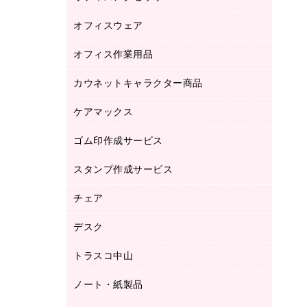
品）
オフィスウェア
オフィスアクセサリー
研究・環境管理用品
オフィス作業用品
アウター
ブラウス・シャツ
カウネットキャラクター商品
ペット用品
医療・介護・ワーキングウェア
作業用手袋
ケアマックス
カウネットキャラクター商品
作業用雑貨
ゴム印作成サービス
医療・介護用品（食品・飲料・食添製
倉庫収納用品
品）
台車・脚立
スタンプ作成サービス
ゴム印作成サービス
園芸用品
ゴム印（フリーサイズ印）作成サービス
チェア
カウネットスタンプ作成サービス
工場用品
ゴム印（一行印）作成サービス
シヤチハタスタンプ作成サービス
デスク
オフィスチェア
梱包用テープ
ミーティングチェア
梱包用品
トラスコ中山
カウンター
応接イス・ベンチ
結束用品
デスク
ノート・紙製品
建築・作業用品
防災用備蓄食品・飲料
ミーティングテーブル
研究・環境管理用品