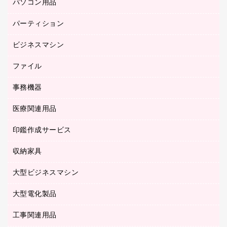
パソコン用品
ノート
防災用品
バインダーノート
養生用品
パーティション
キーボード／テンキー
ルーズリーフ
スマートフォン／モバイル周辺機器
ビジネスマシン
パーティション
伝票
セキュリティ用品
ホワイトボード・黒板
典礼用品
ファイル
インクジェットプリンタ／複合機
ディスプレイモニター
各種用紙
コピー機
ネットワーク／ＬＡＮアクセサリー
事務機器
その他ファイル
封筒
スキャナー
ネットワーク／ＬＡＮ機器
カードケース
医療関連用品
シュレッダ
帳簿
デジタルカメラ
パソコンアクセサリー
クリップボード
タイムカード
慶弔用品
ファクシミリ
印鑑作成サービス
介護用品
パソコンバッグ／収納用品
クリヤーブック（固定式）
タイムレコーダー
粘着メモ
プロジェクタ
使い捨て手袋
パソコン周辺機器
クリヤーブック（差替式）
収納家具
印鑑作成サービス
ラミネータ
額縁
メモリーカード
保健用品
マウス
クリヤーホルダー
ラミネートフィルム
大型ビジネスマシン
その他収納
レーザープリンタ／複合機
医療関連用品
マウスパッド
コンピュータ用ファイル
レーザーポインター
ロッカー・下駄箱
電話機
感染症対策用品
大型電化製品
プリンタ
各種ケーブル
パイプ式ファイル
大型シュレッダー（共配）
保管庫・書庫
ＵＳＢメモリ
感染症対策用品（食品・飲料・食添製品）
ＨＤＤ／ＳＳＤ
ファイルボックス
工事関連用品
テレビ・ＡＶ機器
ＯＨＰ用品
金庫