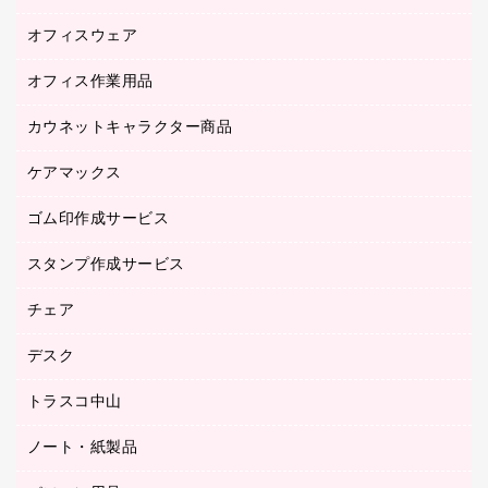
研究・環境管理用品
オフィスウェア
オフィスアクセサリー
オフィス作業用品
アウター
ブラウス・シャツ
カウネットキャラクター商品
ペット用品
医療・介護・ワーキングウェア
作業用手袋
ケアマックス
カウネットキャラクター商品
作業用雑貨
ゴム印作成サービス
医療・介護用品（食品・飲料・食添製品）
倉庫収納用品
台車・脚立
スタンプ作成サービス
ゴム印作成サービス
園芸用品
ゴム印（フリーサイズ印）作成サービス
チェア
カウネットスタンプ作成サービス
工場用品
ゴム印（一行印）作成サービス
シヤチハタスタンプ作成サービス
デスク
オフィスチェア
梱包用テープ
ミーティングチェア
梱包用品
トラスコ中山
カウンター
応接イス・ベンチ
結束用品
デスク
ノート・紙製品
建築・作業用品
防災用備蓄食品・飲料
ミーティングテーブル
研究・環境管理用品