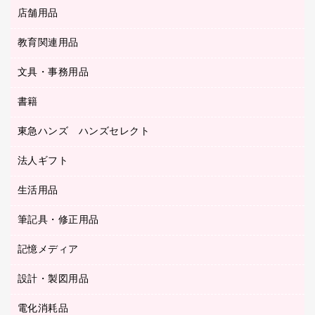
ＬＡＮケーブル
フォルダー
冷蔵庫・キッチン・調理家電
店舗用品
屋外用品
ＯＡクリーナー／エアダスター
フラットファイル
工事関連用品
教育関連用品
カウンター／お会計用品
ＯＡフィルター
リングファイル
サイン・看板用品
ＵＳＢハブ／ＵＳＢアクセサリー
レターファイル
文具・事務用品
教育関連用品
ディスプレイ用品
収納保存用品
書籍
その他文具
レジ・ポリ袋
名刺整理用品
はさみ
店舗運営用品
東急ハンズ ハンズセレクト
パソコンソフト
持ち出しファイル
カッター
紙手提げ袋
板目表紙・綴込表紙
法人ギフト
東急ハンズ
クリップ
陳列什器
統一伝票用ファイル
スティックのり
生活用品
カウネットギフト
ＰＯＰ用品
背幅が伸びるファイル
ステープラー本体
カウネットギフト（食品・飲料）
筆記具・修正用品
その他雑貨
２穴リフィル・２穴インデックス
ステープル針
高島屋
キッチン用品
３０穴リフィル・３０穴インデックス
記憶メディア
シャープペンシル
スプレーのり クリーナー
カウネットギフト
ゴミ袋
Ｚ式ファイル
シャープペンシル用替芯
セロハンテープ
設計・製図用品
ブルーレイディスク
スポーツ・レジャー用品
ホワイトボード用マーカー
テープのり
メディア収納用品
スリッパ・サンダル・シューズ
電化消耗品
設計・製図用品