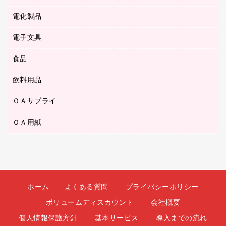
ボールペン用替芯
テープカッター
ＣＤ－Ｒ
タオル・アメニティ用品
ボールペン（ゲルインク）
電化製品
アルバム
デスクトレー
ＣＤ－ＲＷ
ダストボックス
ボールペン（油性）
デスクライト
デスクマット
ＤＶＤ
電子文具
その他電化製品
ティッシュペーパー
マーキングペン（水性）
フィルム・カメラ用品
パンチ
キッチン・調理家電
トイレットペーパー
食品
その他電子文具
マーキングペン（油性）
乾電池・充電池
ファスナーつづり紐
掃除機・クリーナー
トイレ用品
ラベルテープ
万年筆
懐中電灯・ライト
飲料用品
菓子
フロアケース
空調・季節家電
トイレ用洗剤
ラベルライター
修正テープ
電球・蛍光灯
食品
ブックエンド／ブックスタンド
ＡＶ機器・アクセサリー
ＯＡサプライ
お茶備品
ハンドソープ・石鹸
電卓
修正液・修正ペン
メッシュケース／ペンケース
ＯＡタップ／延長コード
インスタントコーヒー
ペーパータオル
ＯＡ用紙
インクカートリッジ
消しゴム
メンディングテープ
コーヒーメーカー・備品
台所用洗剤
コピートナー
筆ペン
その他コピー用紙・プリンタ用紙
ラベル類
ソフトドリンク
掃除用品
トナーカートリッジ
蛍光マーカー
インクジェットプリンタ用紙
レターケース
ミネラルウォーター
掃除用洗剤
ファクシミリトナー
鉛筆
コピー用紙
レタートレー
ミルク・シュガー
殺虫剤
プリンタ用リボン
ホーム
よくある質問
プライバシーポリシー
ハガキ用紙
両面テープ
レギュラーコーヒー
洗濯用品
リサイクルインクカートリッジ
ボリュームディスカウント
会社概要
ファクシミリ用紙
保管・整理用品
医薬部外品
洗濯用洗剤
リサイクルトナー（プール方式）
個人情報保護方針
基本サービス
導入までの流れ
プロッター用紙
備品／小物ケース