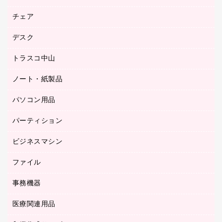
園芸用品
ゴム印（フリーサイズ印）作成サービス
チェア
カウネットスタンプ作成サービス
工場用品
ゴム印（一行印）作成サービス
シヤチハタスタンプ作成サービス
デスク
オフィスチェア
梱包用テープ
ミーティングチェア
梱包用品
トラスコ中山
カウンター
応接イス・ベンチ
結束用品
デスク
ノート・紙製品
建築・作業用品
防災用備蓄食品・飲料
ミーティングテーブル
研究・環境管理用品
パソコン用品
ノート
防災用品
バインダーノート
養生用品
パーティション
キーボード／テンキー
ルーズリーフ
スマートフォン／モバイル周辺機器
ビジネスマシン
パーティション
伝票
セキュリティ用品
ホワイトボード・黒板
典礼用品
ファイル
インクジェットプリンタ／複合機
ディスプレイモニター
各種用紙
コピー機
ネットワーク／ＬＡＮアクセサリー
事務機器
その他ファイル
封筒
スキャナー
ネットワーク／ＬＡＮ機器
カードケース
医療関連用品
シュレッダ
帳簿
デジタルカメラ
パソコンアクセサリー
クリップボード
タイムカード