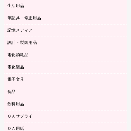
統一伝票用ファイル
スティックのり
生活用品
カウネットギフト
ＰＯＰ用品
背幅が伸びるファイル
ステープラー本体
カウネットギフト（食品・飲料）
筆記具・修正用品
その他雑貨
２穴リフィル・２穴インデックス
ステープル針
高島屋
キッチン用品
３０穴リフィル・３０穴インデックス
記憶メディア
シャープペンシル
スプレーのり クリーナー
カウネットギフト
ゴミ袋
Ｚ式ファイル
シャープペンシル用替芯
セロハンテープ
設計・製図用品
ブルーレイディスク
スポーツ・レジャー用品
ホワイトボード用マーカー
テープのり
メディア収納用品
スリッパ・サンダル・シューズ
電化消耗品
設計・製図用品
ボールペン用替芯
テープカッター
ＣＤ－Ｒ
タオル・アメニティ用品
ボールペン（ゲルインク）
電化製品
アルバム
デスクトレー
ＣＤ－ＲＷ
ダストボックス
ボールペン（油性）
デスクライト
デスクマット
ＤＶＤ
電子文具
その他電化製品
ティッシュペーパー
マーキングペン（水性）
フィルム・カメラ用品
パンチ
キッチン・調理家電
トイレットペーパー
食品
その他電子文具
マーキングペン（油性）
乾電池・充電池
ファスナーつづり紐
掃除機・クリーナー
トイレ用品
ラベルテープ
万年筆
懐中電灯・ライト
飲料用品
菓子
フロアケース
空調・季節家電
トイレ用洗剤
ラベルライター
修正テープ
電球・蛍光灯
食品
ブックエンド／ブックスタンド
ＡＶ機器・アクセサリー
ＯＡサプライ
お茶備品
ハンドソープ・石鹸
電卓
修正液・修正ペン
メッシュケース／ペンケース
ＯＡタップ／延長コード
インスタントコーヒー
ペーパータオル
ＯＡ用紙
インクカートリッジ
消しゴム