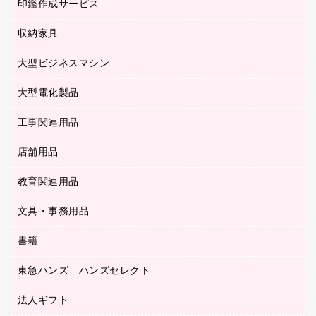
慶弔用品
ファクシミリ
印鑑作成サービス
介護用品
パソコンバッグ／収納用品
クリヤーブック（固定式）
タイムレコーダー
粘着メモ
プロジェクタ
使い捨て手袋
パソコン周辺機器
クリヤーブック（差替式）
収納家具
印鑑作成サービス
ラミネータ
額縁
メモリーカード
保健用品
マウス
クリヤーホルダー
ラミネートフィルム
大型ビジネスマシン
その他収納
レーザープリンタ／複合機
医療関連用品
マウスパッド
コンピュータ用ファイル
レーザーポインター
ロッカー・下駄箱
電話機
感染症対策用品
大型電化製品
プリンタ
各種ケーブル
パイプ式ファイル
大型シュレッダー（共配）
保管庫・書庫
ＵＳＢメモリ
感染症対策用品（食品・飲料・食添製品）
ＨＤＤ／ＳＳＤ
ファイルボックス
工事関連用品
テレビ・ＡＶ機器
ＯＨＰ用品
金庫
ＬＡＮケーブル
フォルダー
冷蔵庫・キッチン・調理家電
店舗用品
屋外用品
ＯＡクリーナー／エアダスター
フラットファイル
工事関連用品
教育関連用品
カウンター／お会計用品
ＯＡフィルター
リングファイル
サイン・看板用品
ＵＳＢハブ／ＵＳＢアクセサリー
レターファイル
文具・事務用品
教育関連用品
ディスプレイ用品
収納保存用品
書籍
その他文具
レジ・ポリ袋
名刺整理用品
はさみ
店舗運営用品
東急ハンズ ハンズセレクト
パソコンソフト
持ち出しファイル
カッター
紙手提げ袋
板目表紙・綴込表紙
法人ギフト
東急ハンズ
クリップ
陳列什器