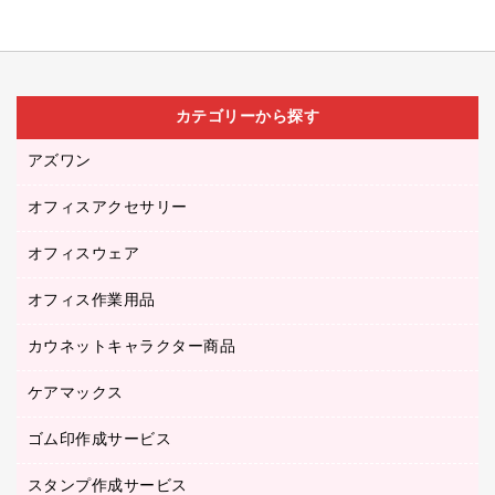
カテゴリーから探す
アズワン
オフィスアクセサリー
医療・介護用品（食品・飲料・食添製品）
研究・環境管理用品
オフィスウェア
オフィスアクセサリー
オフィス作業用品
アウター
ブラウス・シャツ
カウネットキャラクター商品
ペット用品
医療・介護・ワーキングウェア
作業用手袋
ケアマックス
カウネットキャラクター商品
作業用雑貨
ゴム印作成サービス
医療・介護用品（食品・飲料・食添製品）
倉庫収納用品
台車・脚立
スタンプ作成サービス
ゴム印作成サービス