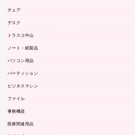
園芸用品
ゴム印（フリーサイズ印）作成サービス
チェア
カウネットスタンプ作成サービス
工場用品
ゴム印（一行印）作成サービス
シヤチハタスタンプ作成サービス
デスク
オフィスチェア
梱包用テープ
ミーティングチェア
梱包用品
トラスコ中山
カウンター
応接イス・ベンチ
結束用品
デスク
ノート・紙製品
建築・作業用品
防災用備蓄食品・飲料
ミーティングテーブル
研究・環境管理用品
パソコン用品
ノート
防災用品
バインダーノート
養生用品
パーティション
キーボード／テンキー
ルーズリーフ
スマートフォン／モバイル周辺機器
ビジネスマシン
パーティション
伝票
セキュリティ用品
ホワイトボード・黒板
典礼用品
ファイル
インクジェットプリンタ／複合機
ディスプレイモニター
各種用紙
コピー機
ネットワーク／ＬＡＮアクセサリー
事務機器
その他ファイル
封筒
スキャナー
ネットワーク／ＬＡＮ機器
カードケース
医療関連用品
シュレッダ
帳簿
デジタルカメラ
パソコンアクセサリー
クリップボード
タイムカード