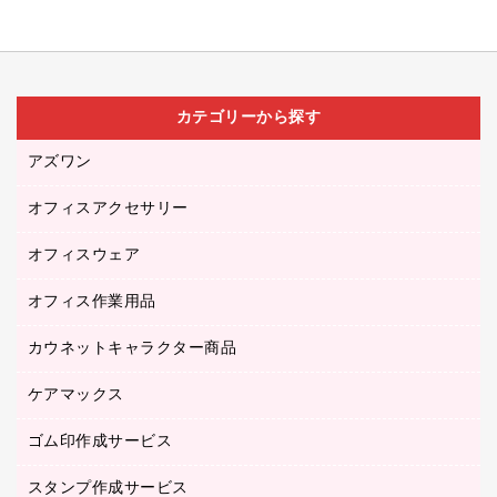
カテゴリーから探す
アズワン
オフィスアクセサリー
医療・介護用品（食品・飲料・食添製品）
研究・環境管理用品
オフィスウェア
オフィスアクセサリー
オフィス作業用品
アウター
ブラウス・シャツ
カウネットキャラクター商品
ペット用品
医療・介護・ワーキングウェア
作業用手袋
ケアマックス
カウネットキャラクター商品
作業用雑貨
ゴム印作成サービス
医療・介護用品（食品・飲料・食添製品）
倉庫収納用品
台車・脚立
スタンプ作成サービス
ゴム印作成サービス