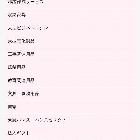
慶弔用品
ファクシミリ
印鑑作成サービス
介護用品
パソコンバッグ／収納用品
クリヤーブック（固定式）
タイムレコーダー
粘着メモ
プロジェクタ
使い捨て手袋
パソコン周辺機器
クリヤーブック（差替式）
収納家具
印鑑作成サービス
ラミネータ
額縁
メモリーカード
保健用品
マウス
クリヤーホルダー
ラミネートフィルム
大型ビジネスマシン
その他収納
レーザープリンタ／複合機
医療関連用品
マウスパッド
コンピュータ用ファイル
レーザーポインター
ロッカー・下駄箱
電話機
感染症対策用品
大型電化製品
プリンタ
各種ケーブル
パイプ式ファイル
大型シュレッダー（共配）
保管庫・書庫
ＵＳＢメモリ
感染症対策用品（食品・飲料・食添製品）
ＨＤＤ／ＳＳＤ
ファイルボックス
工事関連用品
テレビ・ＡＶ機器
ＯＨＰ用品
金庫
ＬＡＮケーブル
フォルダー
冷蔵庫・キッチン・調理家電
店舗用品
屋外用品
ＯＡクリーナー／エアダスター
フラットファイル
工事関連用品
教育関連用品
カウンター／お会計用品
ＯＡフィルター
リングファイル
サイン・看板用品
ＵＳＢハブ／ＵＳＢアクセサリー
レターファイル
文具・事務用品
教育関連用品
ディスプレイ用品
収納保存用品
書籍
その他文具
レジ・ポリ袋
名刺整理用品
はさみ
店舗運営用品
東急ハンズ ハンズセレクト
パソコンソフト
持ち出しファイル
カッター
紙手提げ袋
板目表紙・綴込表紙
法人ギフト
東急ハンズ
クリップ
陳列什器