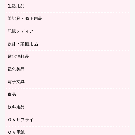
統一伝票用ファイル
スティックのり
生活用品
カウネットギフト
ＰＯＰ用品
背幅が伸びるファイル
ステープラー本体
カウネットギフト（食品・飲料）
筆記具・修正用品
その他雑貨
２穴リフィル・２穴インデックス
ステープル針
高島屋
キッチン用品
３０穴リフィル・３０穴インデックス
記憶メディア
シャープペンシル
スプレーのり クリーナー
カウネットギフト
ゴミ袋
Ｚ式ファイル
シャープペンシル用替芯
セロハンテープ
設計・製図用品
ブルーレイディスク
スポーツ・レジャー用品
ホワイトボード用マーカー
テープのり
メディア収納用品
スリッパ・サンダル・シューズ
電化消耗品
設計・製図用品
ボールペン用替芯
テープカッター
ＣＤ－Ｒ
タオル・アメニティ用品
ボールペン（ゲルインク）
電化製品
アルバム
デスクトレー
ＣＤ－ＲＷ
ダストボックス
ボールペン（油性）
デスクライト
デスクマット
ＤＶＤ
電子文具
その他電化製品
ティッシュペーパー
マーキングペン（水性）
フィルム・カメラ用品
パンチ
キッチン・調理家電
トイレットペーパー
食品
その他電子文具
マーキングペン（油性）
乾電池・充電池
ファスナーつづり紐
掃除機・クリーナー
トイレ用品
ラベルテープ
万年筆
懐中電灯・ライト
飲料用品
菓子
フロアケース
空調・季節家電
トイレ用洗剤
ラベルライター
修正テープ
電球・蛍光灯
食品
ブックエンド／ブックスタンド
ＡＶ機器・アクセサリー
ＯＡサプライ
お茶備品
ハンドソープ・石鹸
電卓
修正液・修正ペン
メッシュケース／ペンケース
ＯＡタップ／延長コード
インスタントコーヒー
ペーパータオル
ＯＡ用紙
インクカートリッジ
消しゴム