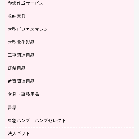
タイムカード
慶弔用品
ファクシミリ
印鑑作成サービス
介護用品
パソコンバッグ／収納用品
クリヤーブック（固定式）
タイムレコーダー
粘着メモ
プロジェクタ
使い捨て手袋
パソコン周辺機器
クリヤーブック（差替式）
収納家具
印鑑作成サービス
ラミネータ
額縁
メモリーカード
保健用品
マウス
クリヤーホルダー
ラミネートフィルム
大型ビジネスマシン
その他収納
レーザープリンタ／複合機
医療関連用品
マウスパッド
コンピュータ用ファイル
レーザーポインター
ロッカー・下駄箱
電話機
感染症対策用品
大型電化製品
プリンタ
各種ケーブル
パイプ式ファイル
大型シュレッダー（共配）
保管庫・書庫
ＵＳＢメモリ
感染症対策用品（食品・飲料・食添製品）
ＨＤＤ／ＳＳＤ
ファイルボックス
工事関連用品
テレビ・ＡＶ機器
ＯＨＰ用品
金庫
ＬＡＮケーブル
フォルダー
冷蔵庫・キッチン・調理家電
店舗用品
屋外用品
ＯＡクリーナー／エアダスター
フラットファイル
工事関連用品
教育関連用品
カウンター／お会計用品
ＯＡフィルター
リングファイル
サイン・看板用品
ＵＳＢハブ／ＵＳＢアクセサリー
レターファイル
文具・事務用品
教育関連用品
ディスプレイ用品
収納保存用品
書籍
その他文具
レジ・ポリ袋
名刺整理用品
はさみ
店舗運営用品
東急ハンズ ハンズセレクト
パソコンソフト
持ち出しファイル
カッター
紙手提げ袋
板目表紙・綴込表紙
法人ギフト
東急ハンズ
クリップ