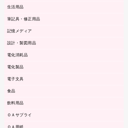
陳列什器
統一伝票用ファイル
スティックのり
生活用品
カウネットギフト
ＰＯＰ用品
背幅が伸びるファイル
ステープラー本体
カウネットギフト（食品・飲料）
筆記具・修正用品
その他雑貨
２穴リフィル・２穴インデックス
ステープル針
高島屋
キッチン用品
３０穴リフィル・３０穴インデックス
記憶メディア
シャープペンシル
スプレーのり クリーナー
カウネットギフト
ゴミ袋
Ｚ式ファイル
シャープペンシル用替芯
セロハンテープ
設計・製図用品
ブルーレイディスク
スポーツ・レジャー用品
ホワイトボード用マーカー
テープのり
メディア収納用品
スリッパ・サンダル・シューズ
電化消耗品
設計・製図用品
ボールペン用替芯
テープカッター
ＣＤ－Ｒ
タオル・アメニティ用品
ボールペン（ゲルインク）
電化製品
アルバム
デスクトレー
ＣＤ－ＲＷ
ダストボックス
ボールペン（油性）
デスクライト
デスクマット
ＤＶＤ
電子文具
その他電化製品
ティッシュペーパー
マーキングペン（水性）
フィルム・カメラ用品
パンチ
キッチン・調理家電
トイレットペーパー
食品
その他電子文具
マーキングペン（油性）
乾電池・充電池
ファスナーつづり紐
掃除機・クリーナー
トイレ用品
ラベルテープ
万年筆
懐中電灯・ライト
飲料用品
菓子
フロアケース
空調・季節家電
トイレ用洗剤
ラベルライター
修正テープ
電球・蛍光灯
食品
ブックエンド／ブックスタンド
ＡＶ機器・アクセサリー
ＯＡサプライ
お茶備品
ハンドソープ・石鹸
電卓
修正液・修正ペン
メッシュケース／ペンケース
ＯＡタップ／延長コード
インスタントコーヒー
ペーパータオル
ＯＡ用紙
インクカートリッジ