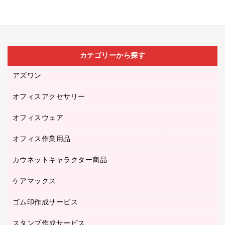
カテゴリーから探す
アズワン
オフィスアクセサリー
医療・介護用品（食品・飲料・食添製品）
研究・環境管理用品
オフィスウェア
オフィスアクセサリー
オフィス作業用品
アウター
ブラウス・シャツ
カウネットキャラクター商品
ペット用品
医療・介護・ワーキングウェア
作業用手袋
ケアマックス
カウネットキャラクター商品
作業用雑貨
ゴム印作成サービス
医療・介護用品（食品・飲料・食添製品）
倉庫収納用品
台車・脚立
スタンプ作成サービス
ゴム印作成サービス