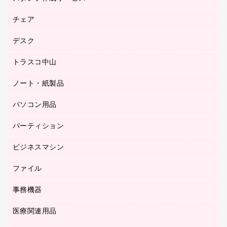
園芸用品
ゴム印（フリーサイズ印）作成サービス
チェア
カウネットスタンプ作成サービス
工場用品
ゴム印（一行印）作成サービス
シヤチハタスタンプ作成サービス
デスク
オフィスチェア
梱包用テープ
ミーティングチェア
梱包用品
トラスコ中山
カウンター
応接イス・ベンチ
結束用品
デスク
ノート・紙製品
建築・作業用品
防災用備蓄食品・飲料
ミーティングテーブル
研究・環境管理用品
パソコン用品
ノート
防災用品
バインダーノート
養生用品
パーティション
キーボード／テンキー
ルーズリーフ
スマートフォン／モバイル周辺機器
ビジネスマシン
パーティション
伝票
セキュリティ用品
ホワイトボード・黒板
典礼用品
ファイル
インクジェットプリンタ／複合機
ディスプレイモニター
各種用紙
コピー機
ネットワーク／ＬＡＮアクセサリー
事務機器
その他ファイル
封筒
スキャナー
ネットワーク／ＬＡＮ機器
カードケース
医療関連用品
シュレッダ
帳簿
デジタルカメラ
パソコンアクセサリー
クリップボード