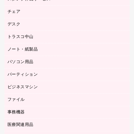
園芸用品
ゴム印（フリーサイズ印）作成サービス
チェア
カウネットスタンプ作成サービス
工場用品
ゴム印（一行印）作成サービス
シヤチハタスタンプ作成サービス
デスク
オフィスチェア
梱包用テープ
ミーティングチェア
梱包用品
トラスコ中山
カウンター
応接イス・ベンチ
結束用品
デスク
ノート・紙製品
建築・作業用品
防災用備蓄食品・飲料
ミーティングテーブル
研究・環境管理用品
パソコン用品
ノート
防災用品
バインダーノート
養生用品
パーティション
キーボード／テンキー
ルーズリーフ
スマートフォン／モバイル周辺機器
ビジネスマシン
パーティション
伝票
セキュリティ用品
ホワイトボード・黒板
典礼用品
ファイル
インクジェットプリンタ／複合機
ディスプレイモニター
各種用紙
コピー機
ネットワーク／ＬＡＮアクセサリー
事務機器
その他ファイル
封筒
スキャナー
ネットワーク／ＬＡＮ機器
カードケース
医療関連用品
シュレッダ
帳簿
デジタルカメラ
パソコンアクセサリー
クリップボード