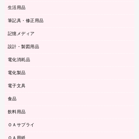
陳列什器
統一伝票用ファイル
スティックのり
生活用品
カウネットギフト
ＰＯＰ用品
背幅が伸びるファイル
ステープラー本体
カウネットギフト（食品・飲料）
筆記具・修正用品
その他雑貨
２穴リフィル・２穴インデックス
ステープル針
高島屋
キッチン用品
３０穴リフィル・３０穴インデックス
記憶メディア
シャープペンシル
スプレーのり クリーナー
カウネットギフト
ゴミ袋
Ｚ式ファイル
シャープペンシル用替芯
セロハンテープ
設計・製図用品
ブルーレイディスク
スポーツ・レジャー用品
ホワイトボード用マーカー
テープのり
メディア収納用品
スリッパ・サンダル・シューズ
電化消耗品
設計・製図用品
ボールペン用替芯
テープカッター
ＣＤ－Ｒ
タオル・アメニティ用品
ボールペン（ゲルインク）
電化製品
アルバム
デスクトレー
ＣＤ－ＲＷ
ダストボックス
ボールペン（油性）
デスクライト
デスクマット
ＤＶＤ
電子文具
その他電化製品
ティッシュペーパー
マーキングペン（水性）
フィルム・カメラ用品
パンチ
キッチン・調理家電
トイレットペーパー
食品
その他電子文具
マーキングペン（油性）
乾電池・充電池
ファスナーつづり紐
掃除機・クリーナー
トイレ用品
ラベルテープ
万年筆
懐中電灯・ライト
飲料用品
菓子
フロアケース
空調・季節家電
トイレ用洗剤
ラベルライター
修正テープ
電球・蛍光灯
食品
ブックエンド／ブックスタンド
ＡＶ機器・アクセサリー
ＯＡサプライ
お茶備品
ハンドソープ・石鹸
電卓
修正液・修正ペン
メッシュケース／ペンケース
ＯＡタップ／延長コード
インスタントコーヒー
ペーパータオル
ＯＡ用紙
インクカートリッジ