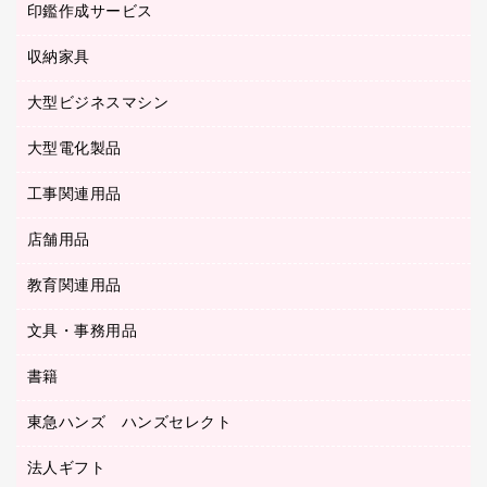
タイムカード
慶弔用品
ファクシミリ
印鑑作成サービス
介護用品
パソコンバッグ／収納用品
クリヤーブック（固定式）
タイムレコーダー
粘着メモ
プロジェクタ
使い捨て手袋
パソコン周辺機器
クリヤーブック（差替式）
収納家具
印鑑作成サービス
ラミネータ
額縁
メモリーカード
保健用品
マウス
クリヤーホルダー
ラミネートフィルム
大型ビジネスマシン
その他収納
レーザープリンタ／複合機
医療関連用品
マウスパッド
コンピュータ用ファイル
レーザーポインター
ロッカー・下駄箱
電話機
感染症対策用品
大型電化製品
プリンタ
各種ケーブル
パイプ式ファイル
大型シュレッダー（共配）
保管庫・書庫
ＵＳＢメモリ
感染症対策用品（食品・飲料・食添製品）
ＨＤＤ／ＳＳＤ
ファイルボックス
工事関連用品
テレビ・ＡＶ機器
ＯＨＰ用品
金庫
ＬＡＮケーブル
フォルダー
冷蔵庫・キッチン・調理家電
店舗用品
屋外用品
ＯＡクリーナー／エアダスター
フラットファイル
工事関連用品
教育関連用品
カウンター／お会計用品
ＯＡフィルター
リングファイル
サイン・看板用品
ＵＳＢハブ／ＵＳＢアクセサリー
レターファイル
文具・事務用品
教育関連用品
ディスプレイ用品
収納保存用品
書籍
その他文具
レジ・ポリ袋
名刺整理用品
はさみ
店舗運営用品
東急ハンズ ハンズセレクト
パソコンソフト
持ち出しファイル
カッター
紙手提げ袋
板目表紙・綴込表紙
法人ギフト
東急ハンズ
クリップ