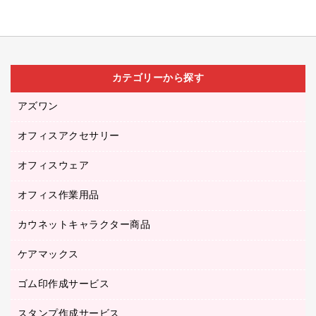
カテゴリーから探す
アズワン
オフィスアクセサリー
医療・介護用品（食品・飲料・食添製品）
研究・環境管理用品
オフィスウェア
オフィスアクセサリー
オフィス作業用品
アウター
ブラウス・シャツ
カウネットキャラクター商品
ペット用品
医療・介護・ワーキングウェア
作業用手袋
ケアマックス
カウネットキャラクター商品
作業用雑貨
ゴム印作成サービス
医療・介護用品（食品・飲料・食添製品）
倉庫収納用品
台車・脚立
スタンプ作成サービス
ゴム印作成サービス