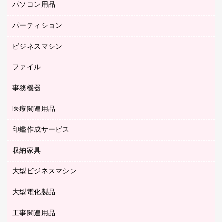
パソコン用品
ノート
防災用品
バインダーノート
養生用品
パーティション
キーボード／テンキー
ルーズリーフ
スマートフォン／モバイル周辺機器
ビジネスマシン
パーティション
伝票
セキュリティ用品
ホワイトボード・黒板
典礼用品
ファイル
インクジェットプリンタ／複合機
ディスプレイモニター
各種用紙
コピー機
ネットワーク／ＬＡＮアクセサリー
事務機器
その他ファイル
封筒
スキャナー
ネットワーク／ＬＡＮ機器
カードケース
医療関連用品
シュレッダ
帳簿
デジタルカメラ
パソコンアクセサリー
クリップボード
タイムカード
慶弔用品
ファクシミリ
印鑑作成サービス
介護用品
パソコンバッグ／収納用品
クリヤーブック（固定式）
タイムレコーダー
粘着メモ
プロジェクタ
使い捨て手袋
パソコン周辺機器
クリヤーブック（差替式）
収納家具
印鑑作成サービス
ラミネータ
額縁
メモリーカード
保健用品
マウス
クリヤーホルダー
ラミネートフィルム
大型ビジネスマシン
その他収納
レーザープリンタ／複合機
医療関連用品
マウスパッド
コンピュータ用ファイル
レーザーポインター
ロッカー・下駄箱
電話機
感染症対策用品
大型電化製品
プリンタ
各種ケーブル
パイプ式ファイル
大型シュレッダー（共配）
保管庫・書庫
ＵＳＢメモリ
感染症対策用品（食品・飲料・食添製品）
ＨＤＤ／ＳＳＤ
ファイルボックス
工事関連用品
テレビ・ＡＶ機器
ＯＨＰ用品
金庫