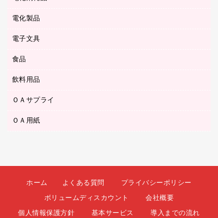
ボールペン用替芯
テープカッター
ＣＤ－Ｒ
タオル・アメニティ用品
ボールペン（ゲルインク）
電化製品
アルバム
デスクトレー
ＣＤ－ＲＷ
ダストボックス
ボールペン（油性）
デスクライト
デスクマット
ＤＶＤ
電子文具
その他電化製品
ティッシュペーパー
マーキングペン（水性）
フィルム・カメラ用品
パンチ
キッチン・調理家電
トイレットペーパー
食品
その他電子文具
マーキングペン（油性）
乾電池・充電池
ファスナーつづり紐
掃除機・クリーナー
トイレ用品
ラベルテープ
万年筆
懐中電灯・ライト
飲料用品
菓子
フロアケース
空調・季節家電
トイレ用洗剤
ラベルライター
修正テープ
電球・蛍光灯
食品
ブックエンド／ブックスタンド
ＡＶ機器・アクセサリー
ＯＡサプライ
お茶備品
ハンドソープ・石鹸
電卓
修正液・修正ペン
メッシュケース／ペンケース
ＯＡタップ／延長コード
インスタントコーヒー
ペーパータオル
ＯＡ用紙
インクカートリッジ
消しゴム
メンディングテープ
コーヒーメーカー・備品
台所用洗剤
コピートナー
筆ペン
その他コピー用紙・プリンタ用紙
ラベル類
ソフトドリンク
掃除用品
トナーカートリッジ
蛍光マーカー
インクジェットプリンタ用紙
レターケース
ミネラルウォーター
掃除用洗剤
ファクシミリトナー
鉛筆
コピー用紙
レタートレー
ミルク・シュガー
殺虫剤
プリンタ用リボン
ホーム
よくある質問
プライバシーポリシー
ハガキ用紙
両面テープ
レギュラーコーヒー
洗濯用品
リサイクルインクカートリッジ
ボリュームディスカウント
会社概要
ファクシミリ用紙
保管・整理用品
医薬部外品
洗濯用洗剤
リサイクルトナー（プール方式）
個人情報保護方針
基本サービス
導入までの流れ
プロッター用紙
備品／小物ケース