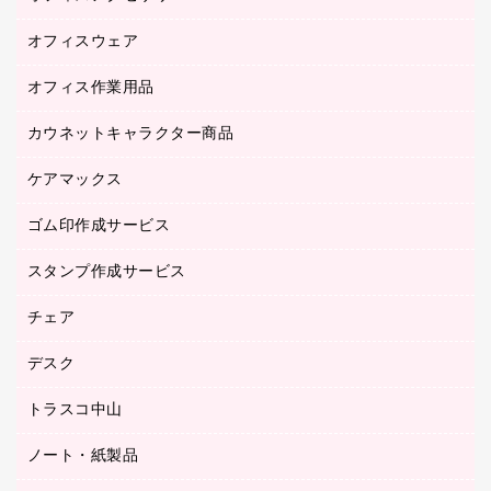
研究・環境管理用品
オフィスウェア
オフィスアクセサリー
オフィス作業用品
アウター
ブラウス・シャツ
カウネットキャラクター商品
ペット用品
医療・介護・ワーキングウェア
作業用手袋
ケアマックス
カウネットキャラクター商品
作業用雑貨
ゴム印作成サービス
医療・介護用品（食品・飲料・食添製品）
倉庫収納用品
台車・脚立
スタンプ作成サービス
ゴム印作成サービス
園芸用品
ゴム印（フリーサイズ印）作成サービス
チェア
カウネットスタンプ作成サービス
工場用品
ゴム印（一行印）作成サービス
シヤチハタスタンプ作成サービス
デスク
オフィスチェア
梱包用テープ
ミーティングチェア
梱包用品
トラスコ中山
カウンター
応接イス・ベンチ
結束用品
デスク
ノート・紙製品
建築・作業用品
防災用備蓄食品・飲料
ミーティングテーブル
研究・環境管理用品