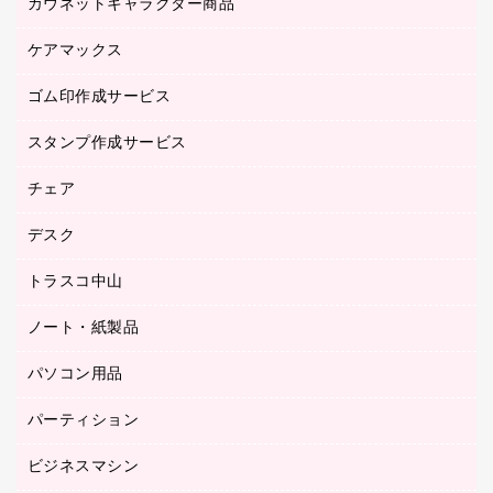
カウネットキャラクター商品
ペット用品
医療・介護・ワーキングウェア
作業用手袋
ケアマックス
カウネットキャラクター商品
作業用雑貨
ゴム印作成サービス
医療・介護用品（食品・飲料・食添製品）
倉庫収納用品
台車・脚立
スタンプ作成サービス
ゴム印作成サービス
園芸用品
ゴム印（フリーサイズ印）作成サービス
チェア
カウネットスタンプ作成サービス
工場用品
ゴム印（一行印）作成サービス
シヤチハタスタンプ作成サービス
デスク
オフィスチェア
梱包用テープ
ミーティングチェア
梱包用品
トラスコ中山
カウンター
応接イス・ベンチ
結束用品
デスク
ノート・紙製品
建築・作業用品
防災用備蓄食品・飲料
ミーティングテーブル
研究・環境管理用品
パソコン用品
ノート
防災用品
バインダーノート
養生用品
パーティション
キーボード／テンキー
ルーズリーフ
スマートフォン／モバイル周辺機器
ビジネスマシン
パーティション
伝票
セキュリティ用品