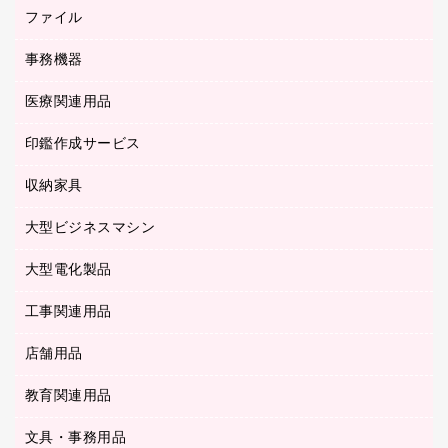
ホワイトボード・黒板
典礼用品
ファイル
インクジェットプリンタ／複合機
ディスプレイモニター
各種用紙
コピー機
ネットワーク／ＬＡＮアクセサリー
事務機器
その他ファイル
封筒
スキャナー
ネットワーク／ＬＡＮ機器
カードケース
医療関連用品
シュレッダ
帳簿
デジタルカメラ
パソコンアクセサリー
クリップボード
タイムカード
慶弔用品
ファクシミリ
印鑑作成サービス
介護用品
パソコンバッグ／収納用品
クリヤーブック（固定式）
タイムレコーダー
粘着メモ
プロジェクタ
使い捨て手袋
パソコン周辺機器
クリヤーブック（差替式）
収納家具
印鑑作成サービス
ラミネータ
額縁
メモリーカード
保健用品
マウス
クリヤーホルダー
ラミネートフィルム
大型ビジネスマシン
その他収納
レーザープリンタ／複合機
医療関連用品
マウスパッド
コンピュータ用ファイル
レーザーポインター
ロッカー・下駄箱
電話機
感染症対策用品
大型電化製品
プリンタ
各種ケーブル
パイプ式ファイル
大型シュレッダー（共配）
保管庫・書庫
ＵＳＢメモリ
感染症対策用品（食品・飲料・食添製品）
ＨＤＤ／ＳＳＤ
ファイルボックス
工事関連用品
テレビ・ＡＶ機器
ＯＨＰ用品
金庫
ＬＡＮケーブル
フォルダー
冷蔵庫・キッチン・調理家電
店舗用品
屋外用品
ＯＡクリーナー／エアダスター
フラットファイル
工事関連用品
教育関連用品
カウンター／お会計用品
ＯＡフィルター
リングファイル
サイン・看板用品
ＵＳＢハブ／ＵＳＢアクセサリー
レターファイル
文具・事務用品
教育関連用品