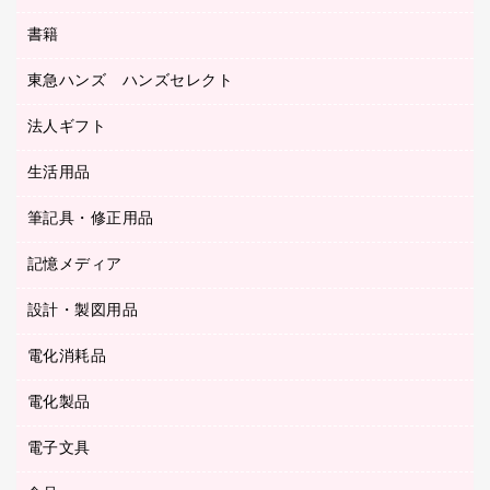
ディスプレイ用品
収納保存用品
書籍
その他文具
レジ・ポリ袋
名刺整理用品
はさみ
店舗運営用品
東急ハンズ ハンズセレクト
パソコンソフト
持ち出しファイル
カッター
紙手提げ袋
板目表紙・綴込表紙
法人ギフト
東急ハンズ
クリップ
陳列什器
統一伝票用ファイル
スティックのり
生活用品
カウネットギフト
ＰＯＰ用品
背幅が伸びるファイル
ステープラー本体
カウネットギフト（食品・飲料）
筆記具・修正用品
その他雑貨
２穴リフィル・２穴インデックス
ステープル針
高島屋
キッチン用品
３０穴リフィル・３０穴インデックス
記憶メディア
シャープペンシル
スプレーのり クリーナー
カウネットギフト
ゴミ袋
Ｚ式ファイル
シャープペンシル用替芯
セロハンテープ
設計・製図用品
ブルーレイディスク
スポーツ・レジャー用品
ホワイトボード用マーカー
テープのり
メディア収納用品
スリッパ・サンダル・シューズ
電化消耗品
設計・製図用品
ボールペン用替芯
テープカッター
ＣＤ－Ｒ
タオル・アメニティ用品
ボールペン（ゲルインク）
電化製品
アルバム
デスクトレー
ＣＤ－ＲＷ
ダストボックス
ボールペン（油性）
デスクライト
デスクマット
ＤＶＤ
電子文具
その他電化製品
ティッシュペーパー
マーキングペン（水性）
フィルム・カメラ用品
パンチ
キッチン・調理家電