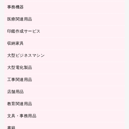
各種用紙
コピー機
ネットワーク／ＬＡＮアクセサリー
事務機器
その他ファイル
封筒
スキャナー
ネットワーク／ＬＡＮ機器
カードケース
医療関連用品
シュレッダ
帳簿
デジタルカメラ
パソコンアクセサリー
クリップボード
タイムカード
慶弔用品
ファクシミリ
印鑑作成サービス
介護用品
パソコンバッグ／収納用品
クリヤーブック（固定式）
タイムレコーダー
粘着メモ
プロジェクタ
使い捨て手袋
パソコン周辺機器
クリヤーブック（差替式）
収納家具
印鑑作成サービス
ラミネータ
額縁
メモリーカード
保健用品
マウス
クリヤーホルダー
ラミネートフィルム
大型ビジネスマシン
その他収納
レーザープリンタ／複合機
医療関連用品
マウスパッド
コンピュータ用ファイル
レーザーポインター
ロッカー・下駄箱
電話機
感染症対策用品
大型電化製品
プリンタ
各種ケーブル
パイプ式ファイル
大型シュレッダー（共配）
保管庫・書庫
ＵＳＢメモリ
感染症対策用品（食品・飲料・食添製品）
ＨＤＤ／ＳＳＤ
ファイルボックス
工事関連用品
テレビ・ＡＶ機器
ＯＨＰ用品
金庫
ＬＡＮケーブル
フォルダー
冷蔵庫・キッチン・調理家電
店舗用品
屋外用品
ＯＡクリーナー／エアダスター
フラットファイル
工事関連用品
教育関連用品
カウンター／お会計用品
ＯＡフィルター
リングファイル
サイン・看板用品
ＵＳＢハブ／ＵＳＢアクセサリー
レターファイル
文具・事務用品
教育関連用品
ディスプレイ用品
収納保存用品
書籍
その他文具