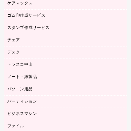
作業用手袋
ケアマックス
カウネットキャラクター商品
作業用雑貨
ゴム印作成サービス
医療・介護用品（食品・飲料・食添製品）
倉庫収納用品
台車・脚立
スタンプ作成サービス
ゴム印作成サービス
園芸用品
ゴム印（フリーサイズ印）作成サービス
チェア
カウネットスタンプ作成サービス
工場用品
ゴム印（一行印）作成サービス
シヤチハタスタンプ作成サービス
デスク
オフィスチェア
梱包用テープ
ミーティングチェア
梱包用品
トラスコ中山
カウンター
応接イス・ベンチ
結束用品
デスク
ノート・紙製品
建築・作業用品
防災用備蓄食品・飲料
ミーティングテーブル
研究・環境管理用品
パソコン用品
ノート
防災用品
バインダーノート
養生用品
パーティション
キーボード／テンキー
ルーズリーフ
スマートフォン／モバイル周辺機器
ビジネスマシン
パーティション
伝票
セキュリティ用品
ホワイトボード・黒板
典礼用品
ファイル
インクジェットプリンタ／複合機
ディスプレイモニター