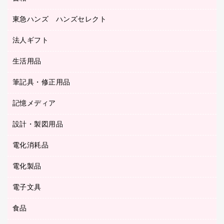
レジ・ポリ袋
名刺整理用品
はさみ
店舗運営用品
東急ハンズ ハンズセレクト
パソコンソフト
持ち出しファイル
カッター
紙手提げ袋
板目表紙・綴込表紙
法人ギフト
東急ハンズ
クリップ
陳列什器
統一伝票用ファイル
スティックのり
生活用品
カウネットギフト
ＰＯＰ用品
背幅が伸びるファイル
ステープラー本体
カウネットギフト（食品・飲料）
筆記具・修正用品
その他雑貨
２穴リフィル・２穴インデックス
ステープル針
高島屋
キッチン用品
３０穴リフィル・３０穴インデックス
記憶メディア
シャープペンシル
スプレーのり クリーナー
カウネットギフト
ゴミ袋
Ｚ式ファイル
シャープペンシル用替芯
セロハンテープ
設計・製図用品
ブルーレイディスク
スポーツ・レジャー用品
ホワイトボード用マーカー
テープのり
メディア収納用品
スリッパ・サンダル・シューズ
電化消耗品
設計・製図用品
ボールペン用替芯
テープカッター
ＣＤ－Ｒ
タオル・アメニティ用品
ボールペン（ゲルインク）
電化製品
アルバム
デスクトレー
ＣＤ－ＲＷ
ダストボックス
ボールペン（油性）
デスクライト
デスクマット
ＤＶＤ
電子文具
その他電化製品
ティッシュペーパー
マーキングペン（水性）
フィルム・カメラ用品
パンチ
キッチン・調理家電
トイレットペーパー
食品
その他電子文具
マーキングペン（油性）
乾電池・充電池
ファスナーつづり紐
掃除機・クリーナー
トイレ用品