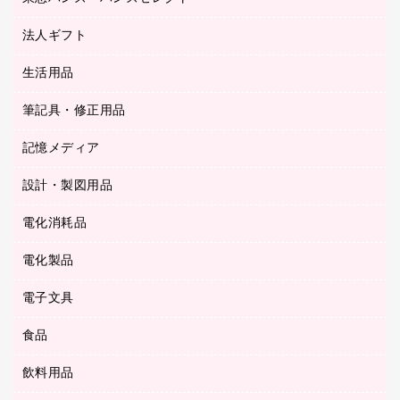
持ち出しファイル
カッター
紙手提げ袋
板目表紙・綴込表紙
法人ギフト
東急ハンズ
クリップ
陳列什器
統一伝票用ファイル
スティックのり
生活用品
カウネットギフト
ＰＯＰ用品
背幅が伸びるファイル
ステープラー本体
カウネットギフト（食品・飲料）
筆記具・修正用品
その他雑貨
２穴リフィル・２穴インデックス
ステープル針
高島屋
キッチン用品
３０穴リフィル・３０穴インデックス
記憶メディア
シャープペンシル
スプレーのり クリーナー
カウネットギフト
ゴミ袋
Ｚ式ファイル
シャープペンシル用替芯
セロハンテープ
設計・製図用品
ブルーレイディスク
スポーツ・レジャー用品
ホワイトボード用マーカー
テープのり
メディア収納用品
スリッパ・サンダル・シューズ
電化消耗品
設計・製図用品
ボールペン用替芯
テープカッター
ＣＤ－Ｒ
タオル・アメニティ用品
ボールペン（ゲルインク）
電化製品
アルバム
デスクトレー
ＣＤ－ＲＷ
ダストボックス
ボールペン（油性）
デスクライト
デスクマット
ＤＶＤ
電子文具
その他電化製品
ティッシュペーパー
マーキングペン（水性）
フィルム・カメラ用品
パンチ
キッチン・調理家電
トイレットペーパー
食品
その他電子文具
マーキングペン（油性）
乾電池・充電池
ファスナーつづり紐
掃除機・クリーナー
トイレ用品
ラベルテープ
万年筆
懐中電灯・ライト
飲料用品
菓子
フロアケース
空調・季節家電
トイレ用洗剤
ラベルライター
修正テープ
電球・蛍光灯