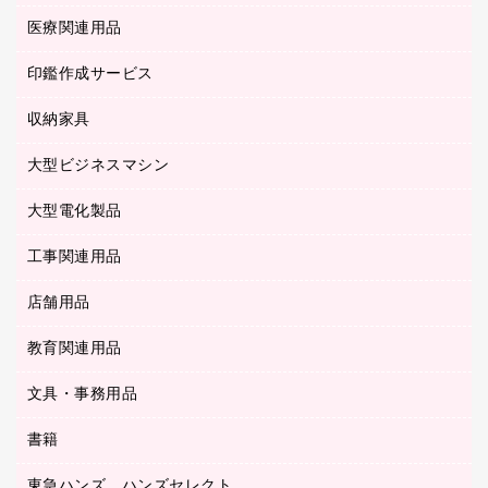
封筒
スキャナー
ネットワーク／ＬＡＮ機器
カードケース
医療関連用品
シュレッダ
帳簿
デジタルカメラ
パソコンアクセサリー
クリップボード
タイムカード
慶弔用品
ファクシミリ
印鑑作成サービス
介護用品
パソコンバッグ／収納用品
クリヤーブック（固定式）
タイムレコーダー
粘着メモ
プロジェクタ
使い捨て手袋
パソコン周辺機器
クリヤーブック（差替式）
収納家具
印鑑作成サービス
ラミネータ
額縁
メモリーカード
保健用品
マウス
クリヤーホルダー
ラミネートフィルム
大型ビジネスマシン
その他収納
レーザープリンタ／複合機
医療関連用品
マウスパッド
コンピュータ用ファイル
レーザーポインター
ロッカー・下駄箱
電話機
感染症対策用品
大型電化製品
プリンタ
各種ケーブル
パイプ式ファイル
大型シュレッダー（共配）
保管庫・書庫
ＵＳＢメモリ
感染症対策用品（食品・飲料・食添製品）
ＨＤＤ／ＳＳＤ
ファイルボックス
工事関連用品
テレビ・ＡＶ機器
ＯＨＰ用品
金庫
ＬＡＮケーブル
フォルダー
冷蔵庫・キッチン・調理家電
店舗用品
屋外用品
ＯＡクリーナー／エアダスター
フラットファイル
工事関連用品
教育関連用品
カウンター／お会計用品
ＯＡフィルター
リングファイル
サイン・看板用品
ＵＳＢハブ／ＵＳＢアクセサリー
レターファイル
文具・事務用品
教育関連用品
ディスプレイ用品
収納保存用品
書籍
その他文具
レジ・ポリ袋
名刺整理用品
はさみ
店舗運営用品
東急ハンズ ハンズセレクト
パソコンソフト