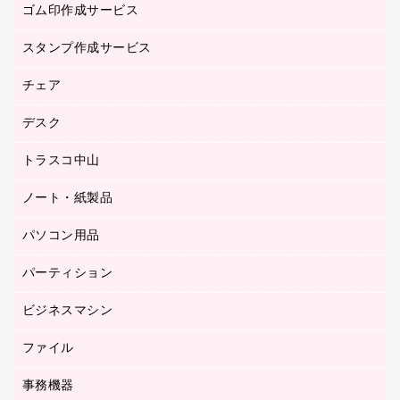
ゴム印作成サービス
医療・介護用品（食品・飲料・食添製品）
倉庫収納用品
台車・脚立
スタンプ作成サービス
ゴム印作成サービス
園芸用品
ゴム印（フリーサイズ印）作成サービス
チェア
カウネットスタンプ作成サービス
工場用品
ゴム印（一行印）作成サービス
シヤチハタスタンプ作成サービス
デスク
オフィスチェア
梱包用テープ
ミーティングチェア
梱包用品
トラスコ中山
カウンター
応接イス・ベンチ
結束用品
デスク
ノート・紙製品
建築・作業用品
防災用備蓄食品・飲料
ミーティングテーブル
研究・環境管理用品
パソコン用品
ノート
防災用品
バインダーノート
養生用品
パーティション
キーボード／テンキー
ルーズリーフ
スマートフォン／モバイル周辺機器
ビジネスマシン
パーティション
伝票
セキュリティ用品
ホワイトボード・黒板
典礼用品
ファイル
インクジェットプリンタ／複合機
ディスプレイモニター
各種用紙
コピー機
ネットワーク／ＬＡＮアクセサリー
事務機器
その他ファイル