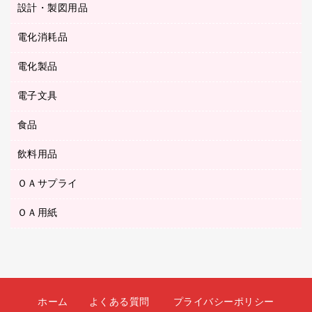
シャープペンシル用替芯
セロハンテープ
設計・製図用品
ブルーレイディスク
スポーツ・レジャー用品
ホワイトボード用マーカー
テープのり
メディア収納用品
スリッパ・サンダル・シューズ
電化消耗品
設計・製図用品
ボールペン用替芯
テープカッター
ＣＤ－Ｒ
タオル・アメニティ用品
ボールペン（ゲルインク）
電化製品
アルバム
デスクトレー
ＣＤ－ＲＷ
ダストボックス
ボールペン（油性）
デスクライト
デスクマット
ＤＶＤ
電子文具
その他電化製品
ティッシュペーパー
マーキングペン（水性）
フィルム・カメラ用品
パンチ
キッチン・調理家電
トイレットペーパー
食品
その他電子文具
マーキングペン（油性）
乾電池・充電池
ファスナーつづり紐
掃除機・クリーナー
トイレ用品
ラベルテープ
万年筆
懐中電灯・ライト
飲料用品
菓子
フロアケース
空調・季節家電
トイレ用洗剤
ラベルライター
修正テープ
電球・蛍光灯
食品
ブックエンド／ブックスタンド
ＡＶ機器・アクセサリー
ＯＡサプライ
お茶備品
ハンドソープ・石鹸
電卓
修正液・修正ペン
メッシュケース／ペンケース
ＯＡタップ／延長コード
インスタントコーヒー
ペーパータオル
ＯＡ用紙
インクカートリッジ
消しゴム
メンディングテープ
コーヒーメーカー・備品
台所用洗剤
コピートナー
筆ペン
その他コピー用紙・プリンタ用紙
ラベル類
ソフトドリンク
掃除用品
トナーカートリッジ
蛍光マーカー
インクジェットプリンタ用紙
レターケース
ミネラルウォーター
掃除用洗剤
ファクシミリトナー
鉛筆
コピー用紙
レタートレー
ミルク・シュガー
殺虫剤
プリンタ用リボン
ホーム
よくある質問
プライバシーポリシー
ハガキ用紙
両面テープ