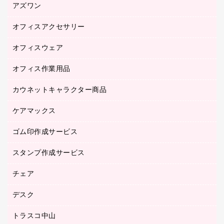
アズワン
オフィスアクセサリー
医療・介護用品（食品・飲料・食添製品）
研究・環境管理用品
オフィスウェア
オフィスアクセサリー
オフィス作業用品
アウター
ブラウス・シャツ
カウネットキャラクター商品
ペット用品
医療・介護・ワーキングウェア
作業用手袋
ケアマックス
カウネットキャラクター商品
作業用雑貨
ゴム印作成サービス
医療・介護用品（食品・飲料・食添製品）
倉庫収納用品
台車・脚立
スタンプ作成サービス
ゴム印作成サービス
園芸用品
ゴム印（フリーサイズ印）作成サービス
チェア
カウネットスタンプ作成サービス
工場用品
ゴム印（一行印）作成サービス
シヤチハタスタンプ作成サービス
デスク
オフィスチェア
梱包用テープ
ミーティングチェア
梱包用品
トラスコ中山
カウンター