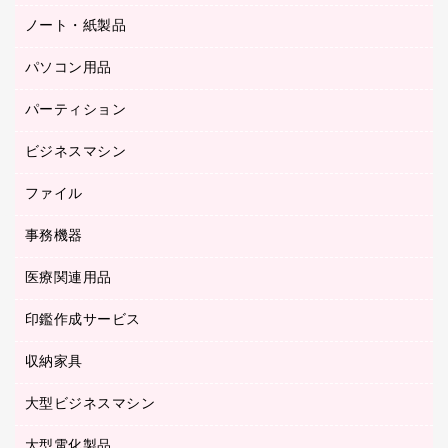
応接イス・ベンチ
結束用品
デスク
ノート・紙製品
建築・作業用品
防災用備蓄食品・飲料
ミーティングテーブル
研究・環境管理用品
パソコン用品
ノート
防災用品
バインダーノート
養生用品
パーティション
キーボード／テンキー
ルーズリーフ
スマートフォン／モバイル周辺機器
ビジネスマシン
パーティション
伝票
セキュリティ用品
ホワイトボード・黒板
典礼用品
ファイル
インクジェットプリンタ／複合機
ディスプレイモニター
各種用紙
コピー機
ネットワーク／ＬＡＮアクセサリー
事務機器
その他ファイル
封筒
スキャナー
ネットワーク／ＬＡＮ機器
カードケース
医療関連用品
シュレッダ
帳簿
デジタルカメラ
パソコンアクセサリー
クリップボード
タイムカード
慶弔用品
ファクシミリ
印鑑作成サービス
介護用品
パソコンバッグ／収納用品
クリヤーブック（固定式）
タイムレコーダー
粘着メモ
プロジェクタ
使い捨て手袋
パソコン周辺機器
クリヤーブック（差替式）
収納家具
印鑑作成サービス
ラミネータ
額縁
メモリーカード
保健用品
マウス
クリヤーホルダー
ラミネートフィルム
大型ビジネスマシン
その他収納
レーザープリンタ／複合機
医療関連用品
マウスパッド
コンピュータ用ファイル
レーザーポインター
ロッカー・下駄箱
電話機
感染症対策用品
大型電化製品
プリンタ