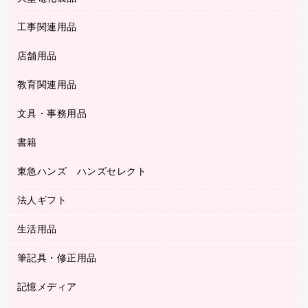
各種ケーブル
パイプ式ファイル
大型シュレッダー（共配）
保管庫・書庫
ＵＳＢメモリ
感染症対策用品（食品・飲料・食添製品）
ＨＤＤ／ＳＳＤ
ファイルボックス
工事関連用品
テレビ・ＡＶ機器
ＯＨＰ用品
金庫
ＬＡＮケーブル
フォルダー
冷蔵庫・キッチン・調理家電
店舗用品
屋外用品
ＯＡクリーナー／エアダスター
フラットファイル
工事関連用品
教育関連用品
カウンター／お会計用品
ＯＡフィルター
リングファイル
サイン・看板用品
ＵＳＢハブ／ＵＳＢアクセサリー
レターファイル
文具・事務用品
教育関連用品
ディスプレイ用品
収納保存用品
書籍
その他文具
レジ・ポリ袋
名刺整理用品
はさみ
店舗運営用品
東急ハンズ ハンズセレクト
パソコンソフト
持ち出しファイル
カッター
紙手提げ袋
板目表紙・綴込表紙
法人ギフト
東急ハンズ
クリップ
陳列什器
統一伝票用ファイル
スティックのり
生活用品
カウネットギフト
ＰＯＰ用品
背幅が伸びるファイル
ステープラー本体
カウネットギフト（食品・飲料）
筆記具・修正用品
その他雑貨
２穴リフィル・２穴インデックス
ステープル針
高島屋
キッチン用品
３０穴リフィル・３０穴インデックス
記憶メディア
シャープペンシル
スプレーのり クリーナー
カウネットギフト
ゴミ袋
Ｚ式ファイル