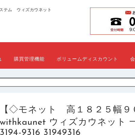
ステム ウィズカウネット
れ
購買管理機能
ボリュームディスカウント
【◇モネット 高１８２５幅９
withkaunet ウィズカウネッ
3194-9316 31949316