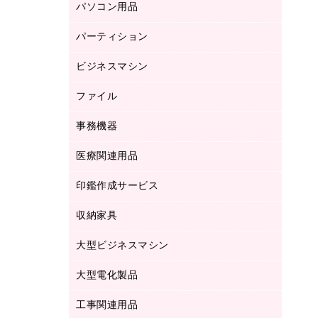
パソコン用品
ノート
防災用品
バインダーノート
養生用品
パーティション
キーボード／テンキー
ルーズリーフ
スマートフォン／モバイル周辺機器
ビジネスマシン
パーティション
伝票
セキュリティ用品
ホワイトボード・黒板
典礼用品
ファイル
インクジェットプリンタ／複合機
ディスプレイモニター
各種用紙
コピー機
ネットワーク／ＬＡＮアクセサリー
事務機器
その他ファイル
封筒
スキャナー
ネットワーク／ＬＡＮ機器
カードケース
医療関連用品
シュレッダ
帳簿
デジタルカメラ
パソコンアクセサリー
クリップボード
タイムカード
慶弔用品
ファクシミリ
印鑑作成サービス
介護用品
パソコンバッグ／収納用品
クリヤーブック（固定式）
タイムレコーダー
粘着メモ
プロジェクタ
使い捨て手袋
パソコン周辺機器
クリヤーブック（差替式）
収納家具
印鑑作成サービス
ラミネータ
額縁
メモリーカード
保健用品
マウス
クリヤーホルダー
ラミネートフィルム
大型ビジネスマシン
その他収納
レーザープリンタ／複合機
医療関連用品
マウスパッド
コンピュータ用ファイル
レーザーポインター
ロッカー・下駄箱
電話機
感染症対策用品
大型電化製品
プリンタ
各種ケーブル
パイプ式ファイル
大型シュレッダー（共配）
保管庫・書庫
ＵＳＢメモリ
感染症対策用品（食品・飲料・食添製
ＨＤＤ／ＳＳＤ
ファイルボックス
工事関連用品
テレビ・ＡＶ機器
ＯＨＰ用品
品）
金庫