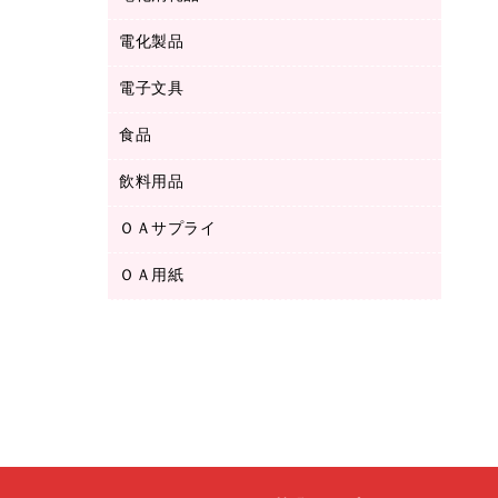
ボールペン用替芯
テープカッター
ＣＤ－Ｒ
タオル・アメニティ用品
ボールペン（ゲルインク）
電化製品
アルバム
デスクトレー
ＣＤ－ＲＷ
ダストボックス
ボールペン（油性）
デスクライト
デスクマット
ＤＶＤ
電子文具
その他電化製品
ティッシュペーパー
マーキングペン（水性）
フィルム・カメラ用品
パンチ
キッチン・調理家電
トイレットペーパー
食品
その他電子文具
マーキングペン（油性）
乾電池・充電池
ファスナーつづり紐
掃除機・クリーナー
トイレ用品
ラベルテープ
万年筆
懐中電灯・ライト
飲料用品
菓子
フロアケース
空調・季節家電
トイレ用洗剤
ラベルライター
修正テープ
電球・蛍光灯
食品
ブックエンド／ブックスタンド
ＡＶ機器・アクセサリー
ＯＡサプライ
お茶備品
ハンドソープ・石鹸
電卓
修正液・修正ペン
メッシュケース／ペンケース
ＯＡタップ／延長コード
インスタントコーヒー
ペーパータオル
ＯＡ用紙
インクカートリッジ
消しゴム
メンディングテープ
コーヒーメーカー・備品
台所用洗剤
コピートナー
筆ペン
その他コピー用紙・プリンタ用紙
ラベル類
ソフトドリンク
掃除用品
トナーカートリッジ
蛍光マーカー
インクジェットプリンタ用紙
レターケース
ミネラルウォーター
掃除用洗剤
ファクシミリトナー
鉛筆
コピー用紙
レタートレー
ミルク・シュガー
殺虫剤
プリンタ用リボン
ハガキ用紙
両面テープ
レギュラーコーヒー
洗濯用品
リサイクルインクカートリッジ
ファクシミリ用紙
保管・整理用品
医薬部外品
洗濯用洗剤
リサイクルトナー（プール方式）
プロッター用紙
備品／小物ケース