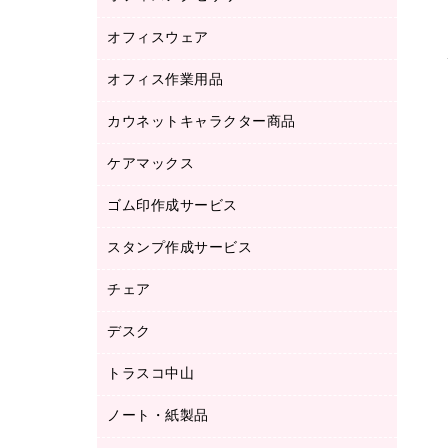
品）
オフィスウェア
オフィスアクセサリー
研究・環境管理用品
オフィス作業用品
アウター
ブラウス・シャツ
カウネットキャラクター商品
ペット用品
医療・介護・ワーキングウェア
作業用手袋
ケアマックス
カウネットキャラクター商品
作業用雑貨
ゴム印作成サービス
医療・介護用品（食品・飲料・食添製
倉庫収納用品
品）
台車・脚立
スタンプ作成サービス
ゴム印作成サービス
園芸用品
ゴム印（フリーサイズ印）作成サービス
チェア
カウネットスタンプ作成サービス
工場用品
ゴム印（一行印）作成サービス
シヤチハタスタンプ作成サービス
デスク
オフィスチェア
梱包用テープ
ミーティングチェア
梱包用品
トラスコ中山
カウンター
応接イス・ベンチ
結束用品
デスク
ノート・紙製品
建築・作業用品
防災用備蓄食品・飲料
ミーティングテーブル
研究・環境管理用品