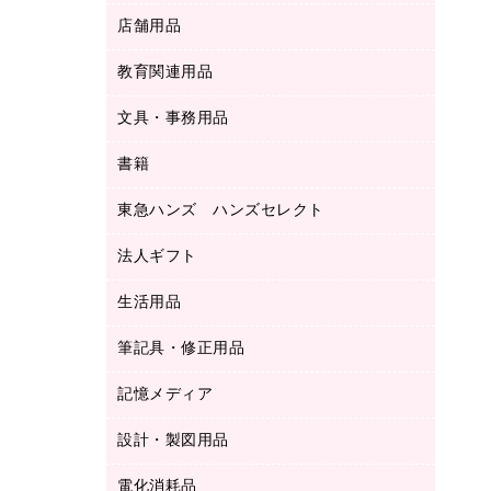
ＬＡＮケーブル
フォルダー
冷蔵庫・キッチン・調理家電
店舗用品
屋外用品
ＯＡクリーナー／エアダスター
フラットファイル
工事関連用品
教育関連用品
カウンター／お会計用品
ＯＡフィルター
リングファイル
サイン・看板用品
ＵＳＢハブ／ＵＳＢアクセサリー
レターファイル
文具・事務用品
教育関連用品
ディスプレイ用品
収納保存用品
書籍
その他文具
レジ・ポリ袋
名刺整理用品
はさみ
店舗運営用品
東急ハンズ ハンズセレクト
パソコンソフト
持ち出しファイル
カッター
紙手提げ袋
板目表紙・綴込表紙
法人ギフト
東急ハンズ
クリップ
陳列什器
統一伝票用ファイル
スティックのり
生活用品
カウネットギフト
ＰＯＰ用品
背幅が伸びるファイル
ステープラー本体
カウネットギフト（食品・飲料）
筆記具・修正用品
その他雑貨
２穴リフィル・２穴インデックス
ステープル針
高島屋
キッチン用品
３０穴リフィル・３０穴インデックス
記憶メディア
シャープペンシル
スプレーのり クリーナー
カウネットギフト
ゴミ袋
Ｚ式ファイル
シャープペンシル用替芯
セロハンテープ
設計・製図用品
ブルーレイディスク
スポーツ・レジャー用品
ホワイトボード用マーカー
テープのり
メディア収納用品
スリッパ・サンダル・シューズ
電化消耗品
設計・製図用品