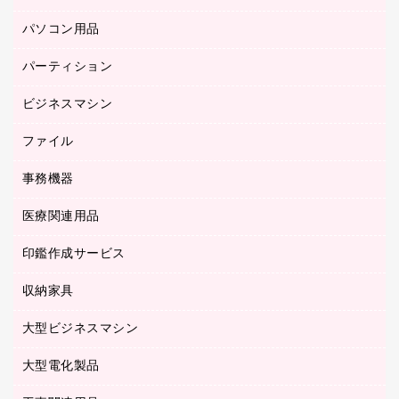
防災用備蓄食品・飲料
ミーティングテーブル
研究・環境管理用品
パソコン用品
ノート
防災用品
バインダーノート
養生用品
パーティション
キーボード／テンキー
ルーズリーフ
スマートフォン／モバイル周辺機器
ビジネスマシン
パーティション
伝票
セキュリティ用品
ホワイトボード・黒板
典礼用品
ファイル
インクジェットプリンタ／複合機
ディスプレイモニター
各種用紙
コピー機
ネットワーク／ＬＡＮアクセサリー
事務機器
その他ファイル
封筒
スキャナー
ネットワーク／ＬＡＮ機器
カードケース
医療関連用品
シュレッダ
帳簿
デジタルカメラ
パソコンアクセサリー
クリップボード
タイムカード
慶弔用品
ファクシミリ
印鑑作成サービス
介護用品
パソコンバッグ／収納用品
クリヤーブック（固定式）
タイムレコーダー
粘着メモ
プロジェクタ
使い捨て手袋
パソコン周辺機器
クリヤーブック（差替式）
収納家具
印鑑作成サービス
ラミネータ
額縁
メモリーカード
保健用品
マウス
クリヤーホルダー
ラミネートフィルム
大型ビジネスマシン
その他収納
レーザープリンタ／複合機
医療関連用品
マウスパッド
コンピュータ用ファイル
レーザーポインター
ロッカー・下駄箱
電話機
感染症対策用品
大型電化製品
プリンタ
各種ケーブル
パイプ式ファイル
大型シュレッダー（共配）
保管庫・書庫
ＵＳＢメモリ
感染症対策用品（食品・飲料・食添製品）
ＨＤＤ／ＳＳＤ