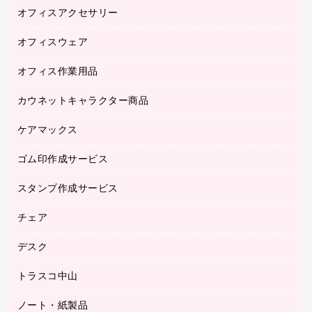
オフィスアクセサリー
医療・介護用品（食品・飲料・食添製品）
研究・環境管理用品
オフィスウェア
オフィスアクセサリー
オフィス作業用品
アウター
ブラウス・シャツ
カウネットキャラクター商品
ペット用品
医療・介護・ワーキングウェア
作業用手袋
ケアマックス
カウネットキャラクター商品
作業用雑貨
ゴム印作成サービス
医療・介護用品（食品・飲料・食添製品）
倉庫収納用品
台車・脚立
スタンプ作成サービス
ゴム印作成サービス
園芸用品
ゴム印（フリーサイズ印）作成サービス
チェア
カウネットスタンプ作成サービス
工場用品
ゴム印（一行印）作成サービス
シヤチハタスタンプ作成サービス
デスク
オフィスチェア
梱包用テープ
ミーティングチェア
梱包用品
トラスコ中山
カウンター
応接イス・ベンチ
結束用品
デスク
ノート・紙製品
建築・作業用品