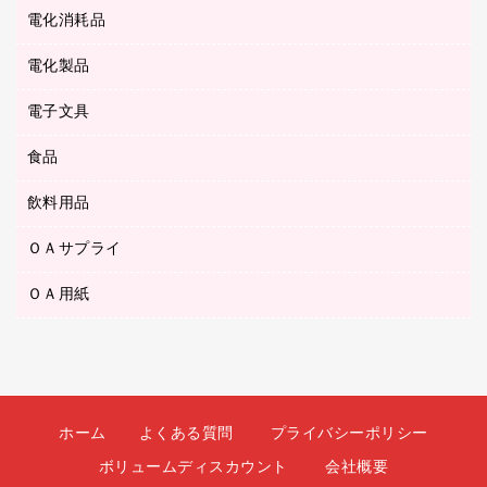
テープのり
メディア収納用品
スリッパ・サンダル・シューズ
電化消耗品
設計・製図用品
ボールペン用替芯
テープカッター
ＣＤ－Ｒ
タオル・アメニティ用品
ボールペン（ゲルインク）
電化製品
アルバム
デスクトレー
ＣＤ－ＲＷ
ダストボックス
ボールペン（油性）
デスクライト
デスクマット
ＤＶＤ
電子文具
その他電化製品
ティッシュペーパー
マーキングペン（水性）
フィルム・カメラ用品
パンチ
キッチン・調理家電
トイレットペーパー
食品
その他電子文具
マーキングペン（油性）
乾電池・充電池
ファスナーつづり紐
掃除機・クリーナー
トイレ用品
ラベルテープ
万年筆
懐中電灯・ライト
飲料用品
菓子
フロアケース
空調・季節家電
トイレ用洗剤
ラベルライター
修正テープ
電球・蛍光灯
食品
ブックエンド／ブックスタンド
ＡＶ機器・アクセサリー
ＯＡサプライ
お茶備品
ハンドソープ・石鹸
電卓
修正液・修正ペン
メッシュケース／ペンケース
ＯＡタップ／延長コード
インスタントコーヒー
ペーパータオル
ＯＡ用紙
インクカートリッジ
消しゴム
メンディングテープ
コーヒーメーカー・備品
台所用洗剤
コピートナー
筆ペン
その他コピー用紙・プリンタ用紙
ラベル類
ソフトドリンク
掃除用品
トナーカートリッジ
蛍光マーカー
インクジェットプリンタ用紙
レターケース
ミネラルウォーター
掃除用洗剤
ファクシミリトナー
鉛筆
コピー用紙
レタートレー
ミルク・シュガー
殺虫剤
プリンタ用リボン
ホーム
よくある質問
プライバシーポリシー
ハガキ用紙
両面テープ
レギュラーコーヒー
洗濯用品
リサイクルインクカートリッジ
ボリュームディスカウント
会社概要
ファクシミリ用紙
保管・整理用品
医薬部外品