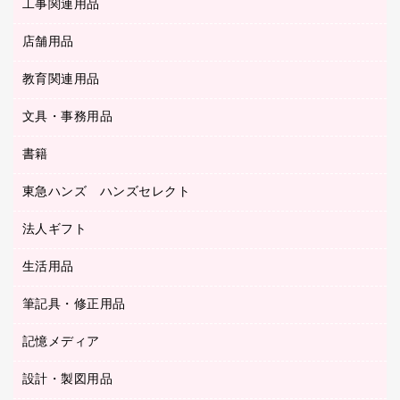
ファイルボックス
工事関連用品
テレビ・ＡＶ機器
ＯＨＰ用品
金庫
ＬＡＮケーブル
フォルダー
冷蔵庫・キッチン・調理家電
店舗用品
屋外用品
ＯＡクリーナー／エアダスター
フラットファイル
工事関連用品
教育関連用品
カウンター／お会計用品
ＯＡフィルター
リングファイル
サイン・看板用品
ＵＳＢハブ／ＵＳＢアクセサリー
レターファイル
文具・事務用品
教育関連用品
ディスプレイ用品
収納保存用品
書籍
その他文具
レジ・ポリ袋
名刺整理用品
はさみ
店舗運営用品
東急ハンズ ハンズセレクト
パソコンソフト
持ち出しファイル
カッター
紙手提げ袋
板目表紙・綴込表紙
法人ギフト
東急ハンズ
クリップ
陳列什器
統一伝票用ファイル
スティックのり
生活用品
カウネットギフト
ＰＯＰ用品
背幅が伸びるファイル
ステープラー本体
カウネットギフト（食品・飲料）
筆記具・修正用品
その他雑貨
２穴リフィル・２穴インデックス
ステープル針
高島屋
キッチン用品
３０穴リフィル・３０穴インデックス
記憶メディア
シャープペンシル
スプレーのり クリーナー
カウネットギフト
ゴミ袋
Ｚ式ファイル
シャープペンシル用替芯
セロハンテープ
設計・製図用品
ブルーレイディスク
スポーツ・レジャー用品
ホワイトボード用マーカー