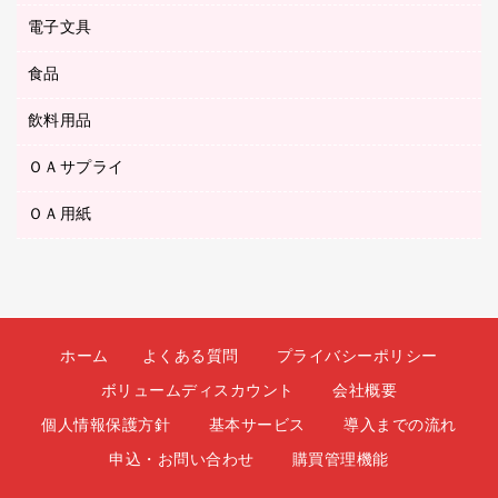
ダストボックス
ボールペン（油性）
デスクライト
デスクマット
ＤＶＤ
電子文具
その他電化製品
ティッシュペーパー
マーキングペン（水性）
フィルム・カメラ用品
パンチ
キッチン・調理家電
トイレットペーパー
食品
その他電子文具
マーキングペン（油性）
乾電池・充電池
ファスナーつづり紐
掃除機・クリーナー
トイレ用品
ラベルテープ
万年筆
懐中電灯・ライト
飲料用品
菓子
フロアケース
空調・季節家電
トイレ用洗剤
ラベルライター
修正テープ
電球・蛍光灯
食品
ブックエンド／ブックスタンド
ＡＶ機器・アクセサリー
ＯＡサプライ
お茶備品
ハンドソープ・石鹸
電卓
修正液・修正ペン
メッシュケース／ペンケース
ＯＡタップ／延長コード
インスタントコーヒー
ペーパータオル
ＯＡ用紙
インクカートリッジ
消しゴム
メンディングテープ
コーヒーメーカー・備品
台所用洗剤
コピートナー
筆ペン
その他コピー用紙・プリンタ用紙
ラベル類
ソフトドリンク
掃除用品
トナーカートリッジ
蛍光マーカー
インクジェットプリンタ用紙
レターケース
ミネラルウォーター
掃除用洗剤
ファクシミリトナー
鉛筆
コピー用紙
レタートレー
ミルク・シュガー
殺虫剤
プリンタ用リボン
ホーム
よくある質問
プライバシーポリシー
ハガキ用紙
両面テープ
レギュラーコーヒー
洗濯用品
リサイクルインクカートリッジ
ボリュームディスカウント
会社概要
ファクシミリ用紙
保管・整理用品
医薬部外品
洗濯用洗剤
リサイクルトナー（プール方式）
個人情報保護方針
基本サービス
導入までの流れ
プロッター用紙
備品／小物ケース
紅茶・バラエティ飲料
浴室用品
リサイクルトナー（リターン方式）
申込・お問い合わせ
購買管理機能
ラベル用紙
印章用品
緑茶飲料
消臭・芳香剤
互換インクカートリッジ