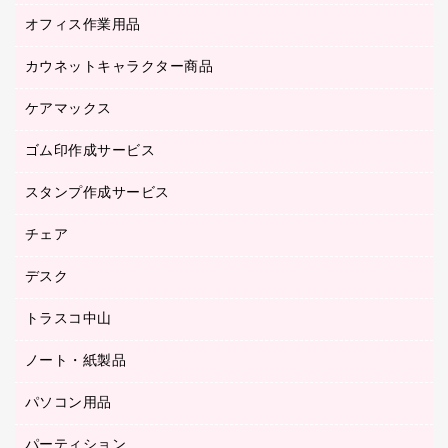
オフィス作業用品
アウター
ブラウス・シャツ
カウネットキャラクター商品
ペット用品
医療・介護・ワーキングウェア
作業用手袋
ケアマックス
カウネットキャラクター商品
作業用雑貨
ゴム印作成サービス
医療・介護用品（食品・飲料・食添製品）
倉庫収納用品
台車・脚立
スタンプ作成サービス
ゴム印作成サービス
園芸用品
ゴム印（フリーサイズ印）作成サービス
チェア
カウネットスタンプ作成サービス
工場用品
ゴム印（一行印）作成サービス
シヤチハタスタンプ作成サービス
デスク
オフィスチェア
梱包用テープ
ミーティングチェア
梱包用品
トラスコ中山
カウンター
応接イス・ベンチ
結束用品
デスク
ノート・紙製品
建築・作業用品
防災用備蓄食品・飲料
ミーティングテーブル
研究・環境管理用品
パソコン用品
ノート
防災用品
バインダーノート
養生用品
パーティション
キーボード／テンキー