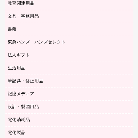
工事関連用品
教育関連用品
カウンター／お会計用品
ＯＡフィルター
リングファイル
サイン・看板用品
ＵＳＢハブ／ＵＳＢアクセサリー
レターファイル
文具・事務用品
教育関連用品
ディスプレイ用品
収納保存用品
書籍
その他文具
レジ・ポリ袋
名刺整理用品
はさみ
店舗運営用品
東急ハンズ ハンズセレクト
パソコンソフト
持ち出しファイル
カッター
紙手提げ袋
板目表紙・綴込表紙
法人ギフト
東急ハンズ
クリップ
陳列什器
統一伝票用ファイル
スティックのり
生活用品
カウネットギフト
ＰＯＰ用品
背幅が伸びるファイル
ステープラー本体
カウネットギフト（食品・飲料）
筆記具・修正用品
その他雑貨
２穴リフィル・２穴インデックス
ステープル針
高島屋
キッチン用品
３０穴リフィル・３０穴インデックス
記憶メディア
シャープペンシル
スプレーのり クリーナー
カウネットギフト
ゴミ袋
Ｚ式ファイル
シャープペンシル用替芯
セロハンテープ
設計・製図用品
ブルーレイディスク
スポーツ・レジャー用品
ホワイトボード用マーカー
テープのり
メディア収納用品
スリッパ・サンダル・シューズ
電化消耗品
設計・製図用品
ボールペン用替芯
テープカッター
ＣＤ－Ｒ
タオル・アメニティ用品
ボールペン（ゲルインク）
電化製品
アルバム
デスクトレー
ＣＤ－ＲＷ