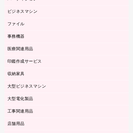
ルーズリーフ
スマートフォン／モバイル周辺機器
ビジネスマシン
パーティション
伝票
セキュリティ用品
ホワイトボード・黒板
典礼用品
ファイル
インクジェットプリンタ／複合機
ディスプレイモニター
各種用紙
コピー機
ネットワーク／ＬＡＮアクセサリー
事務機器
その他ファイル
封筒
スキャナー
ネットワーク／ＬＡＮ機器
カードケース
医療関連用品
シュレッダ
帳簿
デジタルカメラ
パソコンアクセサリー
クリップボード
タイムカード
慶弔用品
ファクシミリ
印鑑作成サービス
介護用品
パソコンバッグ／収納用品
クリヤーブック（固定式）
タイムレコーダー
粘着メモ
プロジェクタ
使い捨て手袋
パソコン周辺機器
クリヤーブック（差替式）
収納家具
印鑑作成サービス
ラミネータ
額縁
メモリーカード
保健用品
マウス
クリヤーホルダー
ラミネートフィルム
大型ビジネスマシン
その他収納
レーザープリンタ／複合機
医療関連用品
マウスパッド
コンピュータ用ファイル
レーザーポインター
ロッカー・下駄箱
電話機
感染症対策用品
大型電化製品
プリンタ
各種ケーブル
パイプ式ファイル
大型シュレッダー（共配）
保管庫・書庫
ＵＳＢメモリ
感染症対策用品（食品・飲料・食添製品）
ＨＤＤ／ＳＳＤ
ファイルボックス
工事関連用品
テレビ・ＡＶ機器
ＯＨＰ用品
金庫
ＬＡＮケーブル
フォルダー
冷蔵庫・キッチン・調理家電
店舗用品
屋外用品
ＯＡクリーナー／エアダスター
フラットファイル