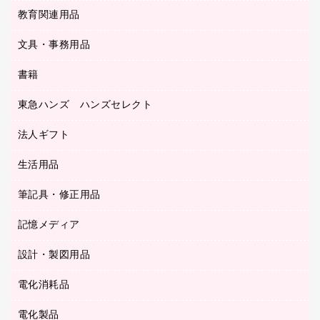
工事関連用品
教育関連用品
カウンター／お会計用品
ＯＡフィルター
リングファイル
サイン・看板用品
ＵＳＢハブ／ＵＳＢアクセサリー
レターファイル
文具・事務用品
教育関連用品
ディスプレイ用品
収納保存用品
書籍
その他文具
レジ・ポリ袋
名刺整理用品
はさみ
店舗運営用品
東急ハンズ ハンズセレクト
パソコンソフト
持ち出しファイル
カッター
紙手提げ袋
板目表紙・綴込表紙
法人ギフト
東急ハンズ
クリップ
陳列什器
統一伝票用ファイル
スティックのり
生活用品
カウネットギフト
ＰＯＰ用品
背幅が伸びるファイル
ステープラー本体
カウネットギフト（食品・飲料）
筆記具・修正用品
その他雑貨
２穴リフィル・２穴インデックス
ステープル針
高島屋
キッチン用品
３０穴リフィル・３０穴インデックス
記憶メディア
シャープペンシル
スプレーのり クリーナー
カウネットギフト
ゴミ袋
Ｚ式ファイル
シャープペンシル用替芯
セロハンテープ
設計・製図用品
ブルーレイディスク
スポーツ・レジャー用品
ホワイトボード用マーカー
テープのり
メディア収納用品
スリッパ・サンダル・シューズ
電化消耗品
設計・製図用品
ボールペン用替芯
テープカッター
ＣＤ－Ｒ
タオル・アメニティ用品
ボールペン（ゲルインク）
電化製品
アルバム
デスクトレー