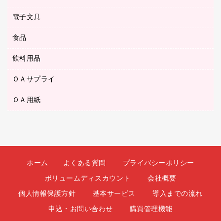
ＣＤ－ＲＷ
ダストボックス
ボールペン（油性）
デスクライト
デスクマット
ＤＶＤ
電子文具
その他電化製品
ティッシュペーパー
マーキングペン（水性）
フィルム・カメラ用品
パンチ
キッチン・調理家電
トイレットペーパー
食品
その他電子文具
マーキングペン（油性）
乾電池・充電池
ファスナーつづり紐
掃除機・クリーナー
トイレ用品
ラベルテープ
万年筆
懐中電灯・ライト
飲料用品
菓子
フロアケース
空調・季節家電
トイレ用洗剤
ラベルライター
修正テープ
電球・蛍光灯
食品
ブックエンド／ブックスタンド
ＡＶ機器・アクセサリー
ＯＡサプライ
お茶備品
ハンドソープ・石鹸
電卓
修正液・修正ペン
メッシュケース／ペンケース
ＯＡタップ／延長コード
インスタントコーヒー
ペーパータオル
ＯＡ用紙
インクカートリッジ
消しゴム
メンディングテープ
コーヒーメーカー・備品
台所用洗剤
コピートナー
筆ペン
その他コピー用紙・プリンタ用紙
ラベル類
ソフトドリンク
掃除用品
トナーカートリッジ
蛍光マーカー
インクジェットプリンタ用紙
レターケース
ミネラルウォーター
掃除用洗剤
ファクシミリトナー
鉛筆
コピー用紙
レタートレー
ミルク・シュガー
殺虫剤
プリンタ用リボン
ホーム
よくある質問
プライバシーポリシー
ハガキ用紙
両面テープ
レギュラーコーヒー
洗濯用品
リサイクルインクカートリッジ
ボリュームディスカウント
会社概要
ファクシミリ用紙
保管・整理用品
医薬部外品
洗濯用洗剤
リサイクルトナー（プール方式）
個人情報保護方針
基本サービス
導入までの流れ
プロッター用紙
備品／小物ケース
紅茶・バラエティ飲料
浴室用品
リサイクルトナー（リターン方式）
申込・お問い合わせ
購買管理機能
ラベル用紙
印章用品
緑茶飲料
消臭・芳香剤