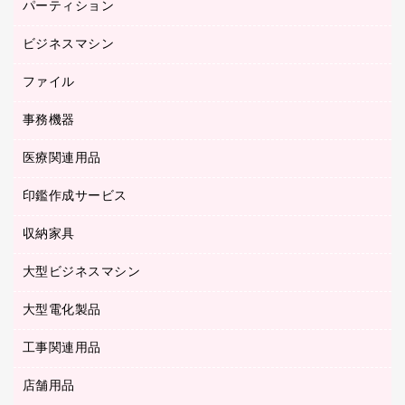
養生用品
パーティション
キーボード／テンキー
ルーズリーフ
スマートフォン／モバイル周辺機器
ビジネスマシン
パーティション
伝票
セキュリティ用品
ホワイトボード・黒板
典礼用品
ファイル
インクジェットプリンタ／複合機
ディスプレイモニター
各種用紙
コピー機
ネットワーク／ＬＡＮアクセサリー
事務機器
その他ファイル
封筒
スキャナー
ネットワーク／ＬＡＮ機器
カードケース
医療関連用品
シュレッダ
帳簿
デジタルカメラ
パソコンアクセサリー
クリップボード
タイムカード
慶弔用品
ファクシミリ
印鑑作成サービス
介護用品
パソコンバッグ／収納用品
クリヤーブック（固定式）
タイムレコーダー
粘着メモ
プロジェクタ
使い捨て手袋
パソコン周辺機器
クリヤーブック（差替式）
収納家具
印鑑作成サービス
ラミネータ
額縁
メモリーカード
保健用品
マウス
クリヤーホルダー
ラミネートフィルム
大型ビジネスマシン
その他収納
レーザープリンタ／複合機
医療関連用品
マウスパッド
コンピュータ用ファイル
レーザーポインター
ロッカー・下駄箱
電話機
感染症対策用品
大型電化製品
プリンタ
各種ケーブル
パイプ式ファイル
大型シュレッダー（共配）
保管庫・書庫
ＵＳＢメモリ
感染症対策用品（食品・飲料・食添製品）
ＨＤＤ／ＳＳＤ
ファイルボックス
工事関連用品
テレビ・ＡＶ機器
ＯＨＰ用品
金庫
ＬＡＮケーブル
フォルダー
冷蔵庫・キッチン・調理家電
店舗用品
屋外用品
ＯＡクリーナー／エアダスター
フラットファイル