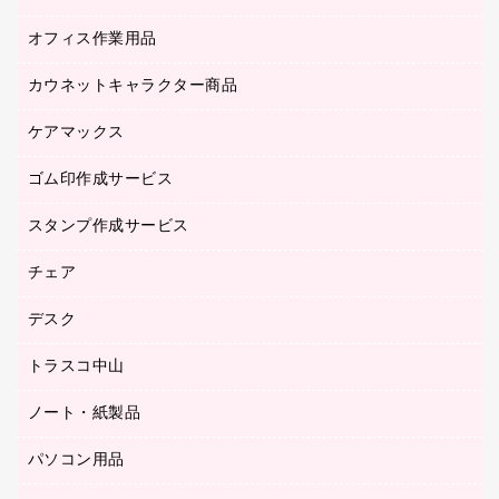
オフィス作業用品
アウター
ブラウス・シャツ
カウネットキャラクター商品
ペット用品
医療・介護・ワーキングウェア
作業用手袋
ケアマックス
カウネットキャラクター商品
作業用雑貨
ゴム印作成サービス
医療・介護用品（食品・飲料・食添製品）
倉庫収納用品
台車・脚立
スタンプ作成サービス
ゴム印作成サービス
園芸用品
ゴム印（フリーサイズ印）作成サービス
チェア
カウネットスタンプ作成サービス
工場用品
ゴム印（一行印）作成サービス
シヤチハタスタンプ作成サービス
デスク
オフィスチェア
梱包用テープ
ミーティングチェア
梱包用品
トラスコ中山
カウンター
応接イス・ベンチ
結束用品
デスク
ノート・紙製品
建築・作業用品
防災用備蓄食品・飲料
ミーティングテーブル
研究・環境管理用品
パソコン用品
ノート
防災用品
バインダーノート