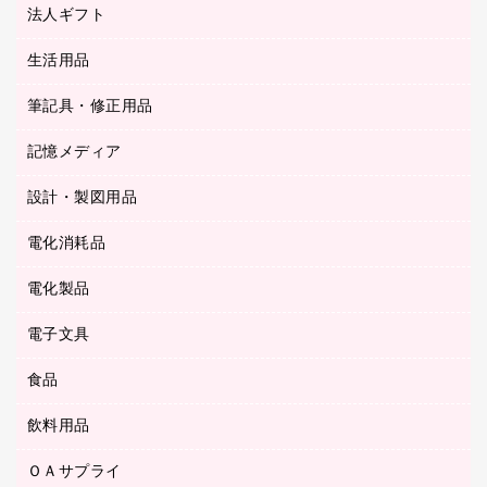
紙手提げ袋
板目表紙・綴込表紙
法人ギフト
東急ハンズ
クリップ
陳列什器
統一伝票用ファイル
スティックのり
生活用品
カウネットギフト
ＰＯＰ用品
背幅が伸びるファイル
ステープラー本体
カウネットギフト（食品・飲料）
筆記具・修正用品
その他雑貨
２穴リフィル・２穴インデックス
ステープル針
高島屋
キッチン用品
３０穴リフィル・３０穴インデックス
記憶メディア
シャープペンシル
スプレーのり クリーナー
カウネットギフト
ゴミ袋
Ｚ式ファイル
シャープペンシル用替芯
セロハンテープ
設計・製図用品
ブルーレイディスク
スポーツ・レジャー用品
ホワイトボード用マーカー
テープのり
メディア収納用品
スリッパ・サンダル・シューズ
電化消耗品
設計・製図用品
ボールペン用替芯
テープカッター
ＣＤ－Ｒ
タオル・アメニティ用品
ボールペン（ゲルインク）
電化製品
アルバム
デスクトレー
ＣＤ－ＲＷ
ダストボックス
ボールペン（油性）
デスクライト
デスクマット
ＤＶＤ
電子文具
その他電化製品
ティッシュペーパー
マーキングペン（水性）
フィルム・カメラ用品
パンチ
キッチン・調理家電
トイレットペーパー
食品
その他電子文具
マーキングペン（油性）
乾電池・充電池
ファスナーつづり紐
掃除機・クリーナー
トイレ用品
ラベルテープ
万年筆
懐中電灯・ライト
飲料用品
菓子
フロアケース
空調・季節家電
トイレ用洗剤
ラベルライター
修正テープ
電球・蛍光灯
食品
ブックエンド／ブックスタンド
ＡＶ機器・アクセサリー
ＯＡサプライ
お茶備品
ハンドソープ・石鹸
電卓