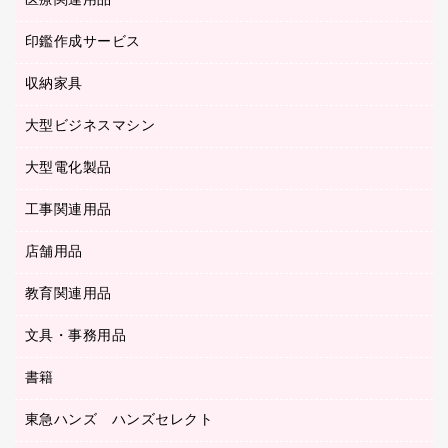
医療関連用品
シュレッダ
帳簿
デジタルカメラ
パソコンアクセサリー
クリップボード
タイムカード
慶弔用品
ファクシミリ
印鑑作成サービス
介護用品
パソコンバッグ／収納用品
クリヤーブック（固定式）
タイムレコーダー
粘着メモ
プロジェクタ
使い捨て手袋
パソコン周辺機器
クリヤーブック（差替式）
収納家具
印鑑作成サービス
ラミネータ
額縁
メモリーカード
保健用品
マウス
クリヤーホルダー
ラミネートフィルム
大型ビジネスマシン
その他収納
レーザープリンタ／複合機
医療関連用品
マウスパッド
コンピュータ用ファイル
レーザーポインター
ロッカー・下駄箱
電話機
感染症対策用品
大型電化製品
プリンタ
各種ケーブル
パイプ式ファイル
大型シュレッダー（共配）
保管庫・書庫
ＵＳＢメモリ
感染症対策用品（食品・飲料・食添製品）
ＨＤＤ／ＳＳＤ
ファイルボックス
工事関連用品
テレビ・ＡＶ機器
ＯＨＰ用品
金庫
ＬＡＮケーブル
フォルダー
冷蔵庫・キッチン・調理家電
店舗用品
屋外用品
ＯＡクリーナー／エアダスター
フラットファイル
工事関連用品
教育関連用品
カウンター／お会計用品
ＯＡフィルター
リングファイル
サイン・看板用品
ＵＳＢハブ／ＵＳＢアクセサリー
レターファイル
文具・事務用品
教育関連用品
ディスプレイ用品
収納保存用品
書籍
その他文具
レジ・ポリ袋
名刺整理用品
はさみ
店舗運営用品
東急ハンズ ハンズセレクト
パソコンソフト
持ち出しファイル
カッター