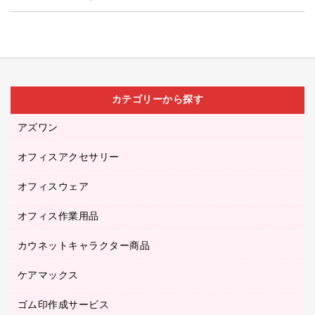
カテゴリーから探す
アズワン
オフィスアクセサリー
医療・介護用品（食品・飲料・食添製品）
研究・環境管理用品
オフィスウェア
オフィスアクセサリー
オフィス作業用品
アウター
ブラウス・シャツ
カウネットキャラクター商品
ペット用品
医療・介護・ワーキングウェア
作業用手袋
ケアマックス
カウネットキャラクター商品
作業用雑貨
ゴム印作成サービス
医療・介護用品（食品・飲料・食添製品）
倉庫収納用品