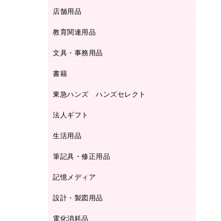
ＬＡＮケーブル
フォルダー
冷蔵庫・キッチン・調理家電
店舗用品
屋外用品
ＯＡクリーナー／エアダスター
フラットファイル
工事関連用品
教育関連用品
カウンター／お会計用品
ＯＡフィルター
リングファイル
サイン・看板用品
ＵＳＢハブ／ＵＳＢアクセサリー
レターファイル
文具・事務用品
教育関連用品
ディスプレイ用品
収納保存用品
書籍
その他文具
レジ・ポリ袋
名刺整理用品
はさみ
店舗運営用品
東急ハンズ ハンズセレクト
パソコンソフト
持ち出しファイル
カッター
紙手提げ袋
板目表紙・綴込表紙
法人ギフト
東急ハンズ
クリップ
陳列什器
統一伝票用ファイル
スティックのり
生活用品
カウネットギフト
ＰＯＰ用品
背幅が伸びるファイル
ステープラー本体
カウネットギフト（食品・飲料）
筆記具・修正用品
その他雑貨
２穴リフィル・２穴インデックス
ステープル針
高島屋
キッチン用品
３０穴リフィル・３０穴インデックス
記憶メディア
シャープペンシル
スプレーのり クリーナー
カウネットギフト
ゴミ袋
Ｚ式ファイル
シャープペンシル用替芯
セロハンテープ
設計・製図用品
ブルーレイディスク
スポーツ・レジャー用品
ホワイトボード用マーカー
テープのり
メディア収納用品
スリッパ・サンダル・シューズ
電化消耗品
設計・製図用品