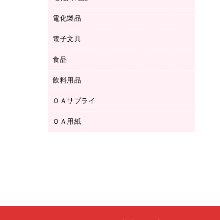
ボールペン用替芯
テープカッター
ＣＤ－Ｒ
タオル・アメニティ用品
ボールペン（ゲルインク）
電化製品
アルバム
デスクトレー
ＣＤ－ＲＷ
ダストボックス
ボールペン（油性）
デスクライト
デスクマット
ＤＶＤ
電子文具
その他電化製品
ティッシュペーパー
マーキングペン（水性）
フィルム・カメラ用品
パンチ
キッチン・調理家電
トイレットペーパー
食品
その他電子文具
マーキングペン（油性）
乾電池・充電池
ファスナーつづり紐
掃除機・クリーナー
トイレ用品
ラベルテープ
万年筆
懐中電灯・ライト
飲料用品
菓子
フロアケース
空調・季節家電
トイレ用洗剤
ラベルライター
修正テープ
電球・蛍光灯
食品
ブックエンド／ブックスタンド
ＡＶ機器・アクセサリー
ＯＡサプライ
お茶備品
ハンドソープ・石鹸
電卓
修正液・修正ペン
メッシュケース／ペンケース
ＯＡタップ／延長コード
インスタントコーヒー
ペーパータオル
ＯＡ用紙
インクカートリッジ
消しゴム
メンディングテープ
コーヒーメーカー・備品
台所用洗剤
コピートナー
筆ペン
その他コピー用紙・プリンタ用紙
ラベル類
ソフトドリンク
掃除用品
トナーカートリッジ
蛍光マーカー
インクジェットプリンタ用紙
レターケース
ミネラルウォーター
掃除用洗剤
ファクシミリトナー
鉛筆
コピー用紙
レタートレー
ミルク・シュガー
殺虫剤
プリンタ用リボン
ハガキ用紙
両面テープ
レギュラーコーヒー
洗濯用品
リサイクルインクカートリッジ
ファクシミリ用紙
保管・整理用品
医薬部外品
洗濯用洗剤
リサイクルトナー（プール方式）
プロッター用紙
備品／小物ケース