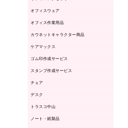
品）
オフィスウェア
オフィスアクセサリー
研究・環境管理用品
オフィス作業用品
アウター
ブラウス・シャツ
カウネットキャラクター商品
ペット用品
医療・介護・ワーキングウェア
作業用手袋
ケアマックス
カウネットキャラクター商品
作業用雑貨
ゴム印作成サービス
医療・介護用品（食品・飲料・食添製
倉庫収納用品
品）
台車・脚立
スタンプ作成サービス
ゴム印作成サービス
園芸用品
ゴム印（フリーサイズ印）作成サービス
チェア
カウネットスタンプ作成サービス
工場用品
ゴム印（一行印）作成サービス
シヤチハタスタンプ作成サービス
デスク
オフィスチェア
梱包用テープ
ミーティングチェア
梱包用品
トラスコ中山
カウンター
応接イス・ベンチ
結束用品
デスク
ノート・紙製品
建築・作業用品
防災用備蓄食品・飲料
ミーティングテーブル
研究・環境管理用品