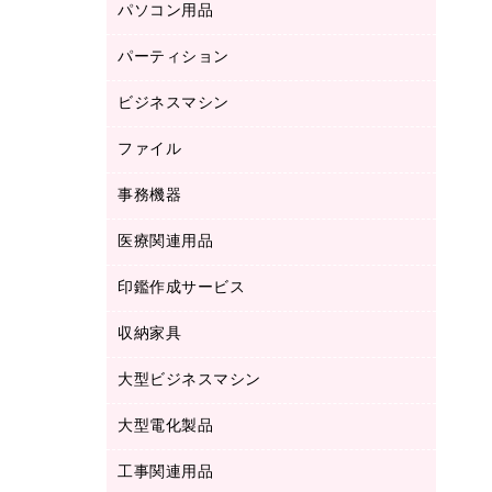
パソコン用品
ノート
防災用品
バインダーノート
養生用品
パーティション
キーボード／テンキー
ルーズリーフ
スマートフォン／モバイル周辺機器
ビジネスマシン
パーティション
伝票
セキュリティ用品
ホワイトボード・黒板
典礼用品
ファイル
インクジェットプリンタ／複合機
ディスプレイモニター
各種用紙
コピー機
ネットワーク／ＬＡＮアクセサリー
事務機器
その他ファイル
封筒
スキャナー
ネットワーク／ＬＡＮ機器
カードケース
医療関連用品
シュレッダ
帳簿
デジタルカメラ
パソコンアクセサリー
クリップボード
タイムカード
慶弔用品
ファクシミリ
印鑑作成サービス
介護用品
パソコンバッグ／収納用品
クリヤーブック（固定式）
タイムレコーダー
粘着メモ
プロジェクタ
使い捨て手袋
パソコン周辺機器
クリヤーブック（差替式）
収納家具
印鑑作成サービス
ラミネータ
額縁
メモリーカード
保健用品
マウス
クリヤーホルダー
ラミネートフィルム
大型ビジネスマシン
その他収納
レーザープリンタ／複合機
医療関連用品
マウスパッド
コンピュータ用ファイル
レーザーポインター
ロッカー・下駄箱
電話機
感染症対策用品
大型電化製品
プリンタ
各種ケーブル
パイプ式ファイル
大型シュレッダー（共配）
保管庫・書庫
ＵＳＢメモリ
感染症対策用品（食品・飲料・食添製
ＨＤＤ／ＳＳＤ
ファイルボックス
工事関連用品
テレビ・ＡＶ機器
ＯＨＰ用品
品）
金庫