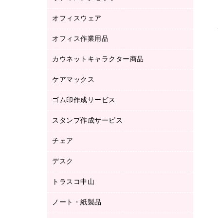
品）
オフィスウェア
オフィスアクセサリー
研究・環境管理用品
オフィス作業用品
アウター
ブラウス・シャツ
カウネットキャラクター商品
ペット用品
医療・介護・ワーキングウェア
作業用手袋
ケアマックス
カウネットキャラクター商品
作業用雑貨
ゴム印作成サービス
医療・介護用品（食品・飲料・食添製
倉庫収納用品
品）
台車・脚立
スタンプ作成サービス
ゴム印作成サービス
園芸用品
ゴム印（フリーサイズ印）作成サービス
チェア
カウネットスタンプ作成サービス
工場用品
ゴム印（一行印）作成サービス
シヤチハタスタンプ作成サービス
デスク
オフィスチェア
梱包用テープ
ミーティングチェア
梱包用品
トラスコ中山
カウンター
応接イス・ベンチ
結束用品
デスク
ノート・紙製品
建築・作業用品
防災用備蓄食品・飲料
ミーティングテーブル
研究・環境管理用品