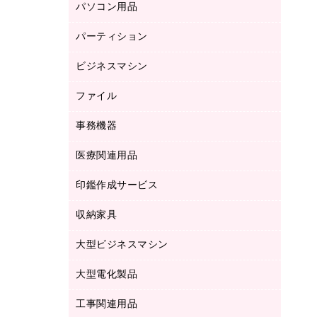
パソコン用品
ノート
防災用品
バインダーノート
養生用品
パーティション
キーボード／テンキー
ルーズリーフ
スマートフォン／モバイル周辺機器
ビジネスマシン
パーティション
伝票
セキュリティ用品
ホワイトボード・黒板
典礼用品
ファイル
インクジェットプリンタ／複合機
ディスプレイモニター
各種用紙
コピー機
ネットワーク／ＬＡＮアクセサリー
事務機器
その他ファイル
封筒
スキャナー
ネットワーク／ＬＡＮ機器
カードケース
医療関連用品
シュレッダ
帳簿
デジタルカメラ
パソコンアクセサリー
クリップボード
タイムカード
慶弔用品
ファクシミリ
印鑑作成サービス
介護用品
パソコンバッグ／収納用品
クリヤーブック（固定式）
タイムレコーダー
粘着メモ
プロジェクタ
使い捨て手袋
パソコン周辺機器
クリヤーブック（差替式）
収納家具
印鑑作成サービス
ラミネータ
額縁
メモリーカード
保健用品
マウス
クリヤーホルダー
ラミネートフィルム
大型ビジネスマシン
その他収納
レーザープリンタ／複合機
医療関連用品
マウスパッド
コンピュータ用ファイル
レーザーポインター
ロッカー・下駄箱
電話機
感染症対策用品
大型電化製品
プリンタ
各種ケーブル
パイプ式ファイル
大型シュレッダー（共配）
保管庫・書庫
ＵＳＢメモリ
感染症対策用品（食品・飲料・食添製
ＨＤＤ／ＳＳＤ
ファイルボックス
工事関連用品
テレビ・ＡＶ機器
ＯＨＰ用品
品）
金庫