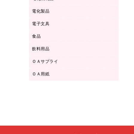
ボールペン用替芯
テープカッター
ＣＤ－Ｒ
タオル・アメニティ用品
ボールペン（ゲルインク）
電化製品
アルバム
デスクトレー
ＣＤ－ＲＷ
ダストボックス
ボールペン（油性）
デスクライト
デスクマット
ＤＶＤ
電子文具
その他電化製品
ティッシュペーパー
マーキングペン（水性）
フィルム・カメラ用品
パンチ
キッチン・調理家電
トイレットペーパー
食品
その他電子文具
マーキングペン（油性）
乾電池・充電池
ファスナーつづり紐
掃除機・クリーナー
トイレ用品
ラベルテープ
万年筆
懐中電灯・ライト
飲料用品
菓子
フロアケース
空調・季節家電
トイレ用洗剤
ラベルライター
修正テープ
電球・蛍光灯
食品
ブックエンド／ブックスタンド
ＡＶ機器・アクセサリー
ＯＡサプライ
お茶備品
ハンドソープ・石鹸
電卓
修正液・修正ペン
メッシュケース／ペンケース
ＯＡタップ／延長コード
インスタントコーヒー
ペーパータオル
ＯＡ用紙
インクカートリッジ
消しゴム
メンディングテープ
コーヒーメーカー・備品
台所用洗剤
コピートナー
筆ペン
その他コピー用紙・プリンタ用紙
ラベル類
ソフトドリンク
掃除用品
トナーカートリッジ
蛍光マーカー
インクジェットプリンタ用紙
レターケース
ミネラルウォーター
掃除用洗剤
ファクシミリトナー
鉛筆
コピー用紙
レタートレー
ミルク・シュガー
殺虫剤
プリンタ用リボン
ハガキ用紙
両面テープ
レギュラーコーヒー
洗濯用品
リサイクルインクカートリッジ
ファクシミリ用紙
保管・整理用品
医薬部外品
洗濯用洗剤
リサイクルトナー（プール方式）
プロッター用紙
備品／小物ケース