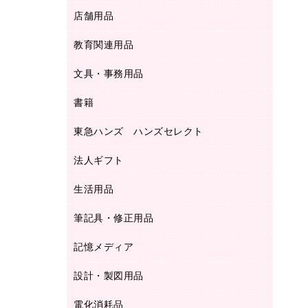
ＬＡＮケーブル
フォルダー
冷蔵庫・キッチン・調理家電
店舗用品
屋外用品
ＯＡクリーナー／エアダスター
フラットファイル
工事関連用品
教育関連用品
カウンター／お会計用品
ＯＡフィルター
リングファイル
サイン・看板用品
ＵＳＢハブ／ＵＳＢアクセサリー
レターファイル
文具・事務用品
教育関連用品
ディスプレイ用品
収納保存用品
書籍
その他文具
レジ・ポリ袋
名刺整理用品
はさみ
店舗運営用品
東急ハンズ ハンズセレクト
パソコンソフト
持ち出しファイル
カッター
紙手提げ袋
板目表紙・綴込表紙
法人ギフト
東急ハンズ
クリップ
陳列什器
統一伝票用ファイル
スティックのり
生活用品
カウネットギフト
ＰＯＰ用品
背幅が伸びるファイル
ステープラー本体
カウネットギフト（食品・飲料）
筆記具・修正用品
その他雑貨
２穴リフィル・２穴インデックス
ステープル針
高島屋
キッチン用品
３０穴リフィル・３０穴インデックス
記憶メディア
シャープペンシル
スプレーのり クリーナー
カウネットギフト
ゴミ袋
Ｚ式ファイル
シャープペンシル用替芯
セロハンテープ
設計・製図用品
ブルーレイディスク
スポーツ・レジャー用品
ホワイトボード用マーカー
テープのり
メディア収納用品
スリッパ・サンダル・シューズ
電化消耗品
設計・製図用品