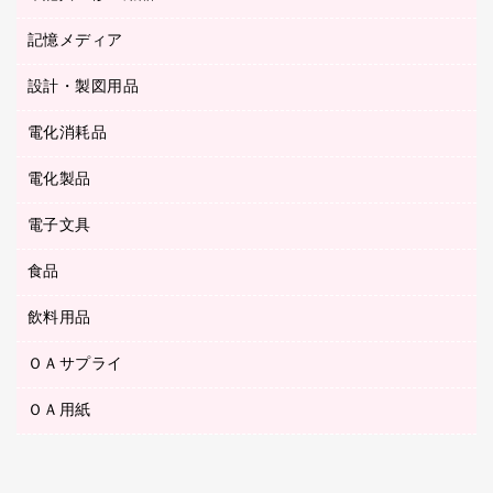
ステープル針
高島屋
キッチン用品
３０穴リフィル・３０穴インデックス
記憶メディア
シャープペンシル
スプレーのり クリーナー
カウネットギフト
ゴミ袋
Ｚ式ファイル
シャープペンシル用替芯
セロハンテープ
設計・製図用品
ブルーレイディスク
スポーツ・レジャー用品
ホワイトボード用マーカー
テープのり
メディア収納用品
スリッパ・サンダル・シューズ
電化消耗品
設計・製図用品
ボールペン用替芯
テープカッター
ＣＤ－Ｒ
タオル・アメニティ用品
ボールペン（ゲルインク）
電化製品
アルバム
デスクトレー
ＣＤ－ＲＷ
ダストボックス
ボールペン（油性）
デスクライト
デスクマット
ＤＶＤ
電子文具
その他電化製品
ティッシュペーパー
マーキングペン（水性）
フィルム・カメラ用品
パンチ
キッチン・調理家電
トイレットペーパー
食品
その他電子文具
マーキングペン（油性）
乾電池・充電池
ファスナーつづり紐
掃除機・クリーナー
トイレ用品
ラベルテープ
万年筆
懐中電灯・ライト
飲料用品
菓子
フロアケース
空調・季節家電
トイレ用洗剤
ラベルライター
修正テープ
電球・蛍光灯
食品
ブックエンド／ブックスタンド
ＡＶ機器・アクセサリー
ＯＡサプライ
お茶備品
ハンドソープ・石鹸
電卓
修正液・修正ペン
メッシュケース／ペンケース
ＯＡタップ／延長コード
インスタントコーヒー
ペーパータオル
ＯＡ用紙
インクカートリッジ
消しゴム
メンディングテープ
コーヒーメーカー・備品
台所用洗剤
コピートナー
筆ペン
その他コピー用紙・プリンタ用紙
ラベル類
ソフトドリンク
掃除用品
トナーカートリッジ
蛍光マーカー
インクジェットプリンタ用紙
レターケース