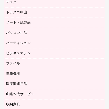
デスク
オフィスチェア
梱包用テープ
ミーティングチェア
梱包用品
トラスコ中山
カウンター
応接イス・ベンチ
結束用品
デスク
ノート・紙製品
建築・作業用品
防災用備蓄食品・飲料
ミーティングテーブル
研究・環境管理用品
パソコン用品
ノート
防災用品
バインダーノート
養生用品
パーティション
キーボード／テンキー
ルーズリーフ
スマートフォン／モバイル周辺機器
ビジネスマシン
パーティション
伝票
セキュリティ用品
ホワイトボード・黒板
典礼用品
ファイル
インクジェットプリンタ／複合機
ディスプレイモニター
各種用紙
コピー機
ネットワーク／ＬＡＮアクセサリー
事務機器
その他ファイル
封筒
スキャナー
ネットワーク／ＬＡＮ機器
カードケース
医療関連用品
シュレッダ
帳簿
デジタルカメラ
パソコンアクセサリー
クリップボード
タイムカード
慶弔用品
ファクシミリ
印鑑作成サービス
介護用品
パソコンバッグ／収納用品
クリヤーブック（固定式）
タイムレコーダー
粘着メモ
プロジェクタ
使い捨て手袋
パソコン周辺機器
クリヤーブック（差替式）
収納家具
印鑑作成サービス
ラミネータ
額縁
メモリーカード