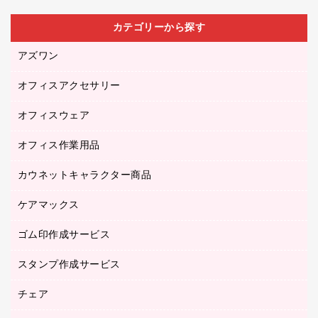
カテゴリーから探す
アズワン
オフィスアクセサリー
医療・介護用品（食品・飲料・食添製品）
研究・環境管理用品
オフィスウェア
オフィスアクセサリー
オフィス作業用品
アウター
ブラウス・シャツ
カウネットキャラクター商品
ペット用品
医療・介護・ワーキングウェア
作業用手袋
ケアマックス
カウネットキャラクター商品
作業用雑貨
ゴム印作成サービス
医療・介護用品（食品・飲料・食添製品）
倉庫収納用品
台車・脚立
スタンプ作成サービス
ゴム印作成サービス
園芸用品
ゴム印（フリーサイズ印）作成サービス
チェア
カウネットスタンプ作成サービス
工場用品
ゴム印（一行印）作成サービス
シヤチハタスタンプ作成サービス