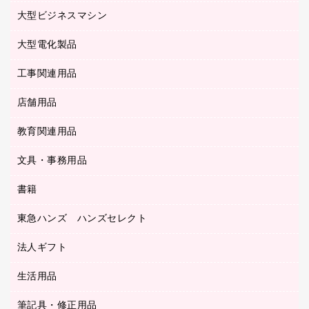
保健用品
マウス
クリヤーホルダー
ラミネートフィルム
大型ビジネスマシン
その他収納
レーザープリンタ／複合機
医療関連用品
マウスパッド
コンピュータ用ファイル
レーザーポインター
ロッカー・下駄箱
電話機
感染症対策用品
大型電化製品
プリンタ
各種ケーブル
パイプ式ファイル
大型シュレッダー（共配）
保管庫・書庫
ＵＳＢメモリ
感染症対策用品（食品・飲料・食添製品）
ＨＤＤ／ＳＳＤ
ファイルボックス
工事関連用品
テレビ・ＡＶ機器
ＯＨＰ用品
金庫
ＬＡＮケーブル
フォルダー
冷蔵庫・キッチン・調理家電
店舗用品
屋外用品
ＯＡクリーナー／エアダスター
フラットファイル
工事関連用品
教育関連用品
カウンター／お会計用品
ＯＡフィルター
リングファイル
サイン・看板用品
ＵＳＢハブ／ＵＳＢアクセサリー
レターファイル
文具・事務用品
教育関連用品
ディスプレイ用品
収納保存用品
書籍
その他文具
レジ・ポリ袋
名刺整理用品
はさみ
店舗運営用品
東急ハンズ ハンズセレクト
パソコンソフト
持ち出しファイル
カッター
紙手提げ袋
板目表紙・綴込表紙
法人ギフト
東急ハンズ
クリップ
陳列什器
統一伝票用ファイル
スティックのり
生活用品
カウネットギフト
ＰＯＰ用品
背幅が伸びるファイル
ステープラー本体
カウネットギフト（食品・飲料）
筆記具・修正用品
その他雑貨
２穴リフィル・２穴インデックス