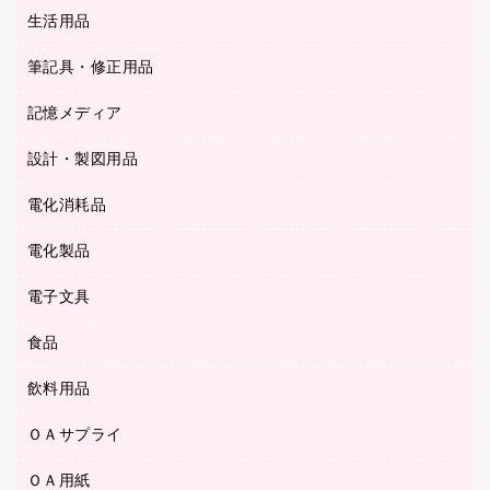
統一伝票用ファイル
スティックのり
生活用品
カウネットギフト
ＰＯＰ用品
背幅が伸びるファイル
ステープラー本体
カウネットギフト（食品・飲料）
筆記具・修正用品
その他雑貨
２穴リフィル・２穴インデックス
ステープル針
高島屋
キッチン用品
３０穴リフィル・３０穴インデックス
記憶メディア
シャープペンシル
スプレーのり クリーナー
カウネットギフト
ゴミ袋
Ｚ式ファイル
シャープペンシル用替芯
セロハンテープ
設計・製図用品
ブルーレイディスク
スポーツ・レジャー用品
ホワイトボード用マーカー
テープのり
メディア収納用品
スリッパ・サンダル・シューズ
電化消耗品
設計・製図用品
ボールペン用替芯
テープカッター
ＣＤ－Ｒ
タオル・アメニティ用品
ボールペン（ゲルインク）
電化製品
アルバム
デスクトレー
ＣＤ－ＲＷ
ダストボックス
ボールペン（油性）
デスクライト
デスクマット
ＤＶＤ
電子文具
その他電化製品
ティッシュペーパー
マーキングペン（水性）
フィルム・カメラ用品
パンチ
キッチン・調理家電
トイレットペーパー
食品
その他電子文具
マーキングペン（油性）
乾電池・充電池
ファスナーつづり紐
掃除機・クリーナー
トイレ用品
ラベルテープ
万年筆
懐中電灯・ライト
飲料用品
菓子
フロアケース
空調・季節家電
トイレ用洗剤
ラベルライター
修正テープ
電球・蛍光灯
食品
ブックエンド／ブックスタンド
ＡＶ機器・アクセサリー
ＯＡサプライ
お茶備品
ハンドソープ・石鹸
電卓
修正液・修正ペン
メッシュケース／ペンケース
ＯＡタップ／延長コード
インスタントコーヒー
ペーパータオル
ＯＡ用紙
インクカートリッジ
消しゴム