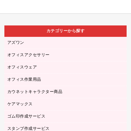
カテゴリーから探す
アズワン
オフィスアクセサリー
医療・介護用品（食品・飲料・食添製品）
研究・環境管理用品
オフィスウェア
オフィスアクセサリー
オフィス作業用品
アウター
ブラウス・シャツ
カウネットキャラクター商品
ペット用品
医療・介護・ワーキングウェア
作業用手袋
ケアマックス
カウネットキャラクター商品
作業用雑貨
ゴム印作成サービス
医療・介護用品（食品・飲料・食添製品）
倉庫収納用品
台車・脚立
スタンプ作成サービス
ゴム印作成サービス