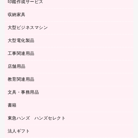
慶弔用品
ファクシミリ
印鑑作成サービス
介護用品
パソコンバッグ／収納用品
クリヤーブック（固定式）
タイムレコーダー
粘着メモ
プロジェクタ
使い捨て手袋
パソコン周辺機器
クリヤーブック（差替式）
収納家具
印鑑作成サービス
ラミネータ
額縁
メモリーカード
保健用品
マウス
クリヤーホルダー
ラミネートフィルム
大型ビジネスマシン
その他収納
レーザープリンタ／複合機
医療関連用品
マウスパッド
コンピュータ用ファイル
レーザーポインター
ロッカー・下駄箱
電話機
感染症対策用品
大型電化製品
プリンタ
各種ケーブル
パイプ式ファイル
大型シュレッダー（共配）
保管庫・書庫
ＵＳＢメモリ
感染症対策用品（食品・飲料・食添製品）
ＨＤＤ／ＳＳＤ
ファイルボックス
工事関連用品
テレビ・ＡＶ機器
ＯＨＰ用品
金庫
ＬＡＮケーブル
フォルダー
冷蔵庫・キッチン・調理家電
店舗用品
屋外用品
ＯＡクリーナー／エアダスター
フラットファイル
工事関連用品
教育関連用品
カウンター／お会計用品
ＯＡフィルター
リングファイル
サイン・看板用品
ＵＳＢハブ／ＵＳＢアクセサリー
レターファイル
文具・事務用品
教育関連用品
ディスプレイ用品
収納保存用品
書籍
その他文具
レジ・ポリ袋
名刺整理用品
はさみ
店舗運営用品
東急ハンズ ハンズセレクト
パソコンソフト
持ち出しファイル
カッター
紙手提げ袋
板目表紙・綴込表紙
法人ギフト
東急ハンズ
クリップ
陳列什器