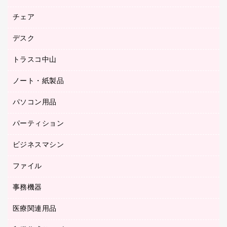
園芸用品
ゴム印（フリーサイズ印）作成サービス
チェア
カウネットスタンプ作成サービス
工場用品
ゴム印（一行印）作成サービス
シヤチハタスタンプ作成サービス
デスク
オフィスチェア
梱包用テープ
ミーティングチェア
梱包用品
トラスコ中山
カウンター
応接イス・ベンチ
結束用品
デスク
ノート・紙製品
建築・作業用品
防災用備蓄食品・飲料
ミーティングテーブル
研究・環境管理用品
パソコン用品
ノート
防災用品
バインダーノート
養生用品
パーティション
キーボード／テンキー
ルーズリーフ
スマートフォン／モバイル周辺機器
ビジネスマシン
パーティション
伝票
セキュリティ用品
ホワイトボード・黒板
典礼用品
ファイル
インクジェットプリンタ／複合機
ディスプレイモニター
各種用紙
コピー機
ネットワーク／ＬＡＮアクセサリー
事務機器
その他ファイル
封筒
スキャナー
ネットワーク／ＬＡＮ機器
カードケース
医療関連用品
シュレッダ
帳簿
デジタルカメラ
パソコンアクセサリー
クリップボード
タイムカード