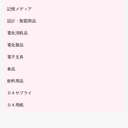
ステープル針
高島屋
キッチン用品
３０穴リフィル・３０穴インデックス
記憶メディア
シャープペンシル
スプレーのり クリーナー
カウネットギフト
ゴミ袋
Ｚ式ファイル
シャープペンシル用替芯
セロハンテープ
設計・製図用品
ブルーレイディスク
スポーツ・レジャー用品
ホワイトボード用マーカー
テープのり
メディア収納用品
スリッパ・サンダル・シューズ
電化消耗品
設計・製図用品
ボールペン用替芯
テープカッター
ＣＤ－Ｒ
タオル・アメニティ用品
ボールペン（ゲルインク）
電化製品
アルバム
デスクトレー
ＣＤ－ＲＷ
ダストボックス
ボールペン（油性）
デスクライト
デスクマット
ＤＶＤ
電子文具
その他電化製品
ティッシュペーパー
マーキングペン（水性）
フィルム・カメラ用品
パンチ
キッチン・調理家電
トイレットペーパー
食品
その他電子文具
マーキングペン（油性）
乾電池・充電池
ファスナーつづり紐
掃除機・クリーナー
トイレ用品
ラベルテープ
万年筆
懐中電灯・ライト
飲料用品
菓子
フロアケース
空調・季節家電
トイレ用洗剤
ラベルライター
修正テープ
電球・蛍光灯
食品
ブックエンド／ブックスタンド
ＡＶ機器・アクセサリー
ＯＡサプライ
お茶備品
ハンドソープ・石鹸
電卓
修正液・修正ペン
メッシュケース／ペンケース
ＯＡタップ／延長コード
インスタントコーヒー
ペーパータオル
ＯＡ用紙
インクカートリッジ
消しゴム
メンディングテープ
コーヒーメーカー・備品
台所用洗剤
コピートナー
筆ペン
その他コピー用紙・プリンタ用紙
ラベル類
ソフトドリンク
掃除用品
トナーカートリッジ
蛍光マーカー
インクジェットプリンタ用紙
レターケース