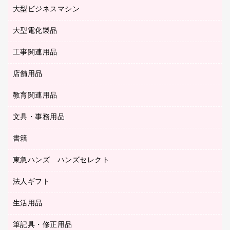
マウス
クリヤーホルダー
ラミネートフィルム
大型ビジネスマシン
その他収納
レーザープリンタ／複合機
医療関連用品
マウスパッド
コンピュータ用ファイル
レーザーポインター
ロッカー・下駄箱
電話機
感染症対策用品
大型電化製品
プリンタ
各種ケーブル
パイプ式ファイル
大型シュレッダー（共配）
保管庫・書庫
ＵＳＢメモリ
感染症対策用品（食品・飲料・食添製品）
ＨＤＤ／ＳＳＤ
ファイルボックス
工事関連用品
テレビ・ＡＶ機器
ＯＨＰ用品
金庫
ＬＡＮケーブル
フォルダー
冷蔵庫・キッチン・調理家電
店舗用品
屋外用品
ＯＡクリーナー／エアダスター
フラットファイル
工事関連用品
教育関連用品
カウンター／お会計用品
ＯＡフィルター
リングファイル
サイン・看板用品
ＵＳＢハブ／ＵＳＢアクセサリー
レターファイル
文具・事務用品
教育関連用品
ディスプレイ用品
収納保存用品
書籍
その他文具
レジ・ポリ袋
名刺整理用品
はさみ
店舗運営用品
東急ハンズ ハンズセレクト
パソコンソフト
持ち出しファイル
カッター
紙手提げ袋
板目表紙・綴込表紙
法人ギフト
東急ハンズ
クリップ
陳列什器
統一伝票用ファイル
スティックのり
生活用品
カウネットギフト
ＰＯＰ用品
背幅が伸びるファイル
ステープラー本体
カウネットギフト（食品・飲料）
筆記具・修正用品
その他雑貨
２穴リフィル・２穴インデックス