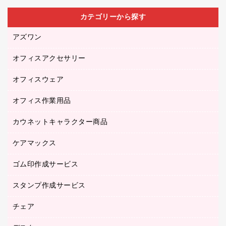
カテゴリーから探す
アズワン
オフィスアクセサリー
医療・介護用品（食品・飲料・食添製品）
研究・環境管理用品
オフィスウェア
オフィスアクセサリー
オフィス作業用品
アウター
ブラウス・シャツ
カウネットキャラクター商品
ペット用品
医療・介護・ワーキングウェア
作業用手袋
ケアマックス
カウネットキャラクター商品
作業用雑貨
ゴム印作成サービス
医療・介護用品（食品・飲料・食添製品）
倉庫収納用品
台車・脚立
スタンプ作成サービス
ゴム印作成サービス
園芸用品
ゴム印（フリーサイズ印）作成サービス
チェア
カウネットスタンプ作成サービス
工場用品
ゴム印（一行印）作成サービス
シヤチハタスタンプ作成サービス