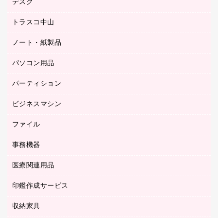
デスク
オフィスチェア
梱包用テープ
ミーティングチェア
梱包用品
トラスコ中山
カウンター
応接イス・ベンチ
結束用品
デスク
ノート・紙製品
建築・作業用品
防災用備蓄食品・飲料
ミーティングテーブル
研究・環境管理用品
パソコン用品
ノート
防災用品
バインダーノート
養生用品
パーティション
キーボード／テンキー
ルーズリーフ
スマートフォン／モバイル周辺機器
ビジネスマシン
パーティション
伝票
セキュリティ用品
ホワイトボード・黒板
典礼用品
ファイル
インクジェットプリンタ／複合機
ディスプレイモニター
各種用紙
コピー機
ネットワーク／ＬＡＮアクセサリー
事務機器
その他ファイル
封筒
スキャナー
ネットワーク／ＬＡＮ機器
カードケース
医療関連用品
シュレッダ
帳簿
デジタルカメラ
パソコンアクセサリー
クリップボード
タイムカード
慶弔用品
ファクシミリ
印鑑作成サービス
介護用品
パソコンバッグ／収納用品
クリヤーブック（固定式）
タイムレコーダー
粘着メモ
プロジェクタ
使い捨て手袋
パソコン周辺機器
クリヤーブック（差替式）
収納家具
印鑑作成サービス
ラミネータ
額縁
メモリーカード
保健用品