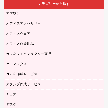
カテゴリーから探す
アズワン
オフィスアクセサリー
医療・介護用品（食品・飲料・食添製品）
研究・環境管理用品
オフィスウェア
オフィスアクセサリー
オフィス作業用品
アウター
ブラウス・シャツ
カウネットキャラクター商品
ペット用品
医療・介護・ワーキングウェア
作業用手袋
ケアマックス
カウネットキャラクター商品
作業用雑貨
ゴム印作成サービス
医療・介護用品（食品・飲料・食添製品）
倉庫収納用品
台車・脚立
スタンプ作成サービス
ゴム印作成サービス
園芸用品
ゴム印（フリーサイズ印）作成サービス
チェア
カウネットスタンプ作成サービス
工場用品
ゴム印（一行印）作成サービス
シヤチハタスタンプ作成サービス
デスク
オフィスチェア
梱包用テープ