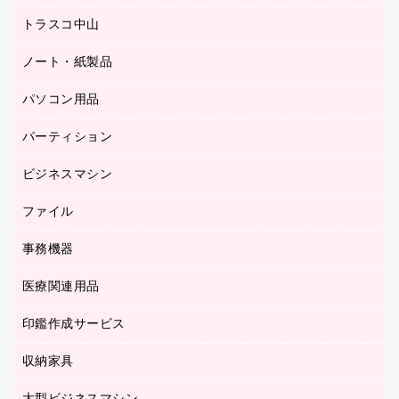
ミーティングチェア
梱包用品
トラスコ中山
カウンター
応接イス・ベンチ
結束用品
デスク
ノート・紙製品
建築・作業用品
防災用備蓄食品・飲料
ミーティングテーブル
研究・環境管理用品
パソコン用品
ノート
防災用品
バインダーノート
養生用品
パーティション
キーボード／テンキー
ルーズリーフ
スマートフォン／モバイル周辺機器
ビジネスマシン
パーティション
伝票
セキュリティ用品
ホワイトボード・黒板
典礼用品
ファイル
インクジェットプリンタ／複合機
ディスプレイモニター
各種用紙
コピー機
ネットワーク／ＬＡＮアクセサリー
事務機器
その他ファイル
封筒
スキャナー
ネットワーク／ＬＡＮ機器
カードケース
医療関連用品
シュレッダ
帳簿
デジタルカメラ
パソコンアクセサリー
クリップボード
タイムカード
慶弔用品
ファクシミリ
印鑑作成サービス
介護用品
パソコンバッグ／収納用品
クリヤーブック（固定式）
タイムレコーダー
粘着メモ
プロジェクタ
使い捨て手袋
パソコン周辺機器
クリヤーブック（差替式）
収納家具
印鑑作成サービス
ラミネータ
額縁
メモリーカード
保健用品
マウス
クリヤーホルダー
ラミネートフィルム