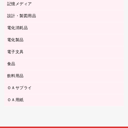
キッチン用品
３０穴リフィル・３０穴インデックス
記憶メディア
シャープペンシル
スプレーのり クリーナー
カウネットギフト
ゴミ袋
Ｚ式ファイル
シャープペンシル用替芯
セロハンテープ
設計・製図用品
ブルーレイディスク
スポーツ・レジャー用品
ホワイトボード用マーカー
テープのり
メディア収納用品
スリッパ・サンダル・シューズ
電化消耗品
設計・製図用品
ボールペン用替芯
テープカッター
ＣＤ－Ｒ
タオル・アメニティ用品
ボールペン（ゲルインク）
電化製品
アルバム
デスクトレー
ＣＤ－ＲＷ
ダストボックス
ボールペン（油性）
デスクライト
デスクマット
ＤＶＤ
電子文具
その他電化製品
ティッシュペーパー
マーキングペン（水性）
フィルム・カメラ用品
パンチ
キッチン・調理家電
トイレットペーパー
食品
その他電子文具
マーキングペン（油性）
乾電池・充電池
ファスナーつづり紐
掃除機・クリーナー
トイレ用品
ラベルテープ
万年筆
懐中電灯・ライト
飲料用品
菓子
フロアケース
空調・季節家電
トイレ用洗剤
ラベルライター
修正テープ
電球・蛍光灯
食品
ブックエンド／ブックスタンド
ＡＶ機器・アクセサリー
ＯＡサプライ
お茶備品
ハンドソープ・石鹸
電卓
修正液・修正ペン
メッシュケース／ペンケース
ＯＡタップ／延長コード
インスタントコーヒー
ペーパータオル
ＯＡ用紙
インクカートリッジ
消しゴム
メンディングテープ
コーヒーメーカー・備品
台所用洗剤
コピートナー
筆ペン
その他コピー用紙・プリンタ用紙
ラベル類
ソフトドリンク
掃除用品
トナーカートリッジ
蛍光マーカー
インクジェットプリンタ用紙
レターケース
ミネラルウォーター
掃除用洗剤
ファクシミリトナー