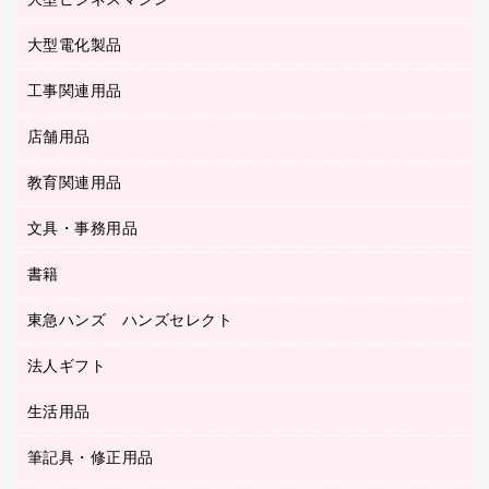
大型ビジネスマシン
その他収納
レーザープリンタ／複合機
医療関連用品
マウスパッド
コンピュータ用ファイル
レーザーポインター
ロッカー・下駄箱
電話機
感染症対策用品
大型電化製品
プリンタ
各種ケーブル
パイプ式ファイル
大型シュレッダー（共配）
保管庫・書庫
ＵＳＢメモリ
感染症対策用品（食品・飲料・食添製品）
ＨＤＤ／ＳＳＤ
ファイルボックス
工事関連用品
テレビ・ＡＶ機器
ＯＨＰ用品
金庫
ＬＡＮケーブル
フォルダー
冷蔵庫・キッチン・調理家電
店舗用品
屋外用品
ＯＡクリーナー／エアダスター
フラットファイル
工事関連用品
教育関連用品
カウンター／お会計用品
ＯＡフィルター
リングファイル
サイン・看板用品
ＵＳＢハブ／ＵＳＢアクセサリー
レターファイル
文具・事務用品
教育関連用品
ディスプレイ用品
収納保存用品
書籍
その他文具
レジ・ポリ袋
名刺整理用品
はさみ
店舗運営用品
東急ハンズ ハンズセレクト
パソコンソフト
持ち出しファイル
カッター
紙手提げ袋
板目表紙・綴込表紙
法人ギフト
東急ハンズ
クリップ
陳列什器
統一伝票用ファイル
スティックのり
生活用品
カウネットギフト
ＰＯＰ用品
背幅が伸びるファイル
ステープラー本体
カウネットギフト（食品・飲料）
筆記具・修正用品
その他雑貨
２穴リフィル・２穴インデックス
ステープル針
高島屋