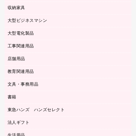
タイムレコーダー
粘着メモ
プロジェクタ
使い捨て手袋
パソコン周辺機器
クリヤーブック（差替式）
収納家具
印鑑作成サービス
ラミネータ
額縁
メモリーカード
保健用品
マウス
クリヤーホルダー
ラミネートフィルム
大型ビジネスマシン
その他収納
レーザープリンタ／複合機
医療関連用品
マウスパッド
コンピュータ用ファイル
レーザーポインター
ロッカー・下駄箱
電話機
感染症対策用品
大型電化製品
プリンタ
各種ケーブル
パイプ式ファイル
大型シュレッダー（共配）
保管庫・書庫
ＵＳＢメモリ
感染症対策用品（食品・飲料・食添製品）
ＨＤＤ／ＳＳＤ
ファイルボックス
工事関連用品
テレビ・ＡＶ機器
ＯＨＰ用品
金庫
ＬＡＮケーブル
フォルダー
冷蔵庫・キッチン・調理家電
店舗用品
屋外用品
ＯＡクリーナー／エアダスター
フラットファイル
工事関連用品
教育関連用品
カウンター／お会計用品
ＯＡフィルター
リングファイル
サイン・看板用品
ＵＳＢハブ／ＵＳＢアクセサリー
レターファイル
文具・事務用品
教育関連用品
ディスプレイ用品
収納保存用品
書籍
その他文具
レジ・ポリ袋
名刺整理用品
はさみ
店舗運営用品
東急ハンズ ハンズセレクト
パソコンソフト
持ち出しファイル
カッター
紙手提げ袋
板目表紙・綴込表紙
法人ギフト
東急ハンズ
クリップ
陳列什器
統一伝票用ファイル
スティックのり
生活用品
カウネットギフト