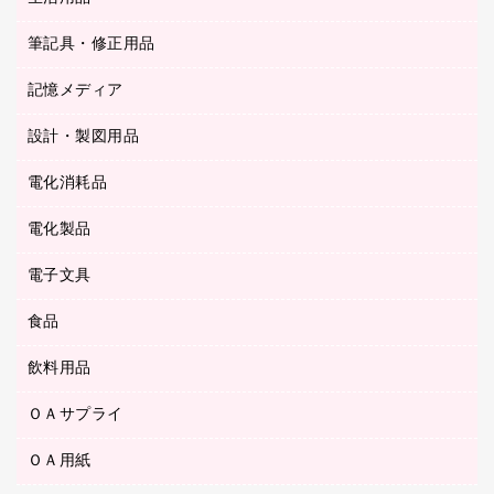
ＰＯＰ用品
背幅が伸びるファイル
ステープラー本体
カウネットギフト（食品・飲料）
筆記具・修正用品
その他雑貨
２穴リフィル・２穴インデックス
ステープル針
高島屋
キッチン用品
３０穴リフィル・３０穴インデックス
記憶メディア
シャープペンシル
スプレーのり クリーナー
カウネットギフト
ゴミ袋
Ｚ式ファイル
シャープペンシル用替芯
セロハンテープ
設計・製図用品
ブルーレイディスク
スポーツ・レジャー用品
ホワイトボード用マーカー
テープのり
メディア収納用品
スリッパ・サンダル・シューズ
電化消耗品
設計・製図用品
ボールペン用替芯
テープカッター
ＣＤ－Ｒ
タオル・アメニティ用品
ボールペン（ゲルインク）
電化製品
アルバム
デスクトレー
ＣＤ－ＲＷ
ダストボックス
ボールペン（油性）
デスクライト
デスクマット
ＤＶＤ
電子文具
その他電化製品
ティッシュペーパー
マーキングペン（水性）
フィルム・カメラ用品
パンチ
キッチン・調理家電
トイレットペーパー
食品
その他電子文具
マーキングペン（油性）
乾電池・充電池
ファスナーつづり紐
掃除機・クリーナー
トイレ用品
ラベルテープ
万年筆
懐中電灯・ライト
飲料用品
菓子
フロアケース
空調・季節家電
トイレ用洗剤
ラベルライター
修正テープ
電球・蛍光灯
食品
ブックエンド／ブックスタンド
ＡＶ機器・アクセサリー
ＯＡサプライ
お茶備品
ハンドソープ・石鹸
電卓
修正液・修正ペン
メッシュケース／ペンケース
ＯＡタップ／延長コード
インスタントコーヒー
ペーパータオル
ＯＡ用紙
インクカートリッジ
消しゴム
メンディングテープ
コーヒーメーカー・備品
台所用洗剤