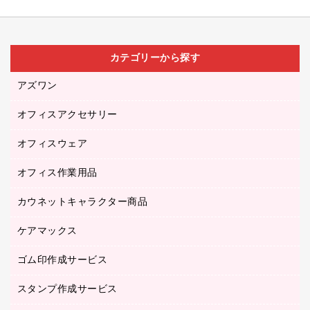
カテゴリーから探す
アズワン
オフィスアクセサリー
医療・介護用品（食品・飲料・食添製品）
研究・環境管理用品
オフィスウェア
オフィスアクセサリー
オフィス作業用品
アウター
ブラウス・シャツ
カウネットキャラクター商品
ペット用品
医療・介護・ワーキングウェア
作業用手袋
ケアマックス
カウネットキャラクター商品
作業用雑貨
ゴム印作成サービス
医療・介護用品（食品・飲料・食添製品）
倉庫収納用品
台車・脚立
スタンプ作成サービス
ゴム印作成サービス
園芸用品