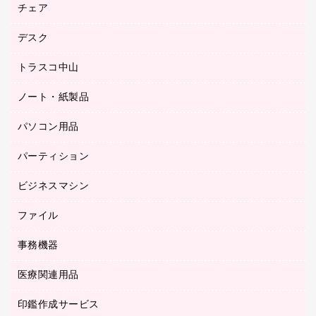
ゴム印（フリーサイズ印）作成サービス
チェア
カウネットスタンプ作成サービス
工場用品
ゴム印（一行印）作成サービス
シヤチハタスタンプ作成サービス
デスク
オフィスチェア
梱包用テープ
ミーティングチェア
梱包用品
トラスコ中山
カウンター
応接イス・ベンチ
結束用品
デスク
ノート・紙製品
建築・作業用品
防災用備蓄食品・飲料
ミーティングテーブル
研究・環境管理用品
パソコン用品
ノート
防災用品
バインダーノート
養生用品
パーティション
キーボード／テンキー
ルーズリーフ
スマートフォン／モバイル周辺機器
ビジネスマシン
パーティション
伝票
セキュリティ用品
ホワイトボード・黒板
典礼用品
ファイル
インクジェットプリンタ／複合機
ディスプレイモニター
各種用紙
コピー機
ネットワーク／ＬＡＮアクセサリー
事務機器
その他ファイル
封筒
スキャナー
ネットワーク／ＬＡＮ機器
カードケース
医療関連用品
シュレッダ
帳簿
デジタルカメラ
パソコンアクセサリー
クリップボード
タイムカード
慶弔用品
ファクシミリ
印鑑作成サービス
介護用品
パソコンバッグ／収納用品
クリヤーブック（固定式）