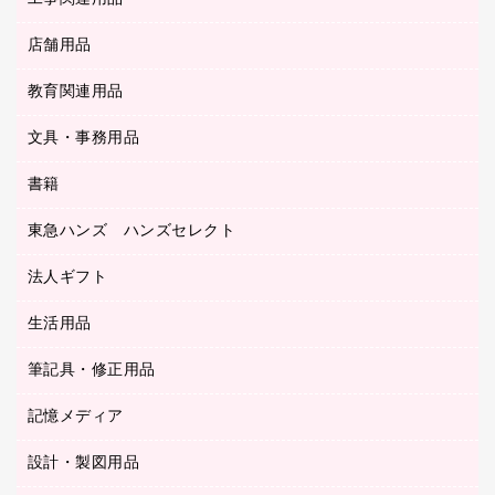
ＯＨＰ用品
金庫
ＬＡＮケーブル
フォルダー
冷蔵庫・キッチン・調理家電
店舗用品
屋外用品
ＯＡクリーナー／エアダスター
フラットファイル
工事関連用品
教育関連用品
カウンター／お会計用品
ＯＡフィルター
リングファイル
サイン・看板用品
ＵＳＢハブ／ＵＳＢアクセサリー
レターファイル
文具・事務用品
教育関連用品
ディスプレイ用品
収納保存用品
書籍
その他文具
レジ・ポリ袋
名刺整理用品
はさみ
店舗運営用品
東急ハンズ ハンズセレクト
パソコンソフト
持ち出しファイル
カッター
紙手提げ袋
板目表紙・綴込表紙
法人ギフト
東急ハンズ
クリップ
陳列什器
統一伝票用ファイル
スティックのり
生活用品
カウネットギフト
ＰＯＰ用品
背幅が伸びるファイル
ステープラー本体
カウネットギフト（食品・飲料）
筆記具・修正用品
その他雑貨
２穴リフィル・２穴インデックス
ステープル針
高島屋
キッチン用品
３０穴リフィル・３０穴インデックス
記憶メディア
シャープペンシル
スプレーのり クリーナー
カウネットギフト
ゴミ袋
Ｚ式ファイル
シャープペンシル用替芯
セロハンテープ
設計・製図用品
ブルーレイディスク
スポーツ・レジャー用品
ホワイトボード用マーカー
テープのり