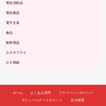
メディア収納用品
スリッパ・サンダル・シューズ
電化消耗品
設計・製図用品
ボールペン用替芯
テープカッター
ＣＤ－Ｒ
タオル・アメニティ用品
ボールペン（ゲルインク）
電化製品
アルバム
デスクトレー
ＣＤ－ＲＷ
ダストボックス
ボールペン（油性）
デスクライト
デスクマット
ＤＶＤ
電子文具
その他電化製品
ティッシュペーパー
マーキングペン（水性）
フィルム・カメラ用品
パンチ
キッチン・調理家電
トイレットペーパー
食品
その他電子文具
マーキングペン（油性）
乾電池・充電池
ファスナーつづり紐
掃除機・クリーナー
トイレ用品
ラベルテープ
万年筆
懐中電灯・ライト
飲料用品
菓子
フロアケース
空調・季節家電
トイレ用洗剤
ラベルライター
修正テープ
電球・蛍光灯
食品
ブックエンド／ブックスタンド
ＡＶ機器・アクセサリー
ＯＡサプライ
お茶備品
ハンドソープ・石鹸
電卓
修正液・修正ペン
メッシュケース／ペンケース
ＯＡタップ／延長コード
インスタントコーヒー
ペーパータオル
ＯＡ用紙
インクカートリッジ
消しゴム
メンディングテープ
コーヒーメーカー・備品
台所用洗剤
コピートナー
筆ペン
その他コピー用紙・プリンタ用紙
ラベル類
ソフトドリンク
掃除用品
トナーカートリッジ
蛍光マーカー
インクジェットプリンタ用紙
レターケース
ミネラルウォーター
掃除用洗剤
ファクシミリトナー
鉛筆
コピー用紙
レタートレー
ミルク・シュガー
殺虫剤
プリンタ用リボン
ホーム
よくある質問
プライバシーポリシー
ハガキ用紙
両面テープ
レギュラーコーヒー
洗濯用品
リサイクルインクカートリッジ
ボリュームディスカウント
会社概要
ファクシミリ用紙
保管・整理用品
医薬部外品
洗濯用洗剤