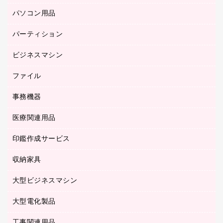
防災用備蓄食品・飲料
ミーティングテーブル
研究・環境管理用品
パソコン用品
ノート
防災用品
バインダーノート
養生用品
パーティション
キーボード／テンキー
ルーズリーフ
スマートフォン／モバイル周辺機器
ビジネスマシン
パーティション
伝票
セキュリティ用品
ホワイトボード・黒板
典礼用品
ファイル
インクジェットプリンタ／複合機
ディスプレイモニター
各種用紙
コピー機
ネットワーク／ＬＡＮアクセサリー
事務機器
その他ファイル
封筒
スキャナー
ネットワーク／ＬＡＮ機器
カードケース
医療関連用品
シュレッダ
帳簿
デジタルカメラ
パソコンアクセサリー
クリップボード
タイムカード
慶弔用品
ファクシミリ
印鑑作成サービス
介護用品
パソコンバッグ／収納用品
クリヤーブック（固定式）
タイムレコーダー
粘着メモ
プロジェクタ
使い捨て手袋
パソコン周辺機器
クリヤーブック（差替式）
収納家具
印鑑作成サービス
ラミネータ
額縁
メモリーカード
保健用品
マウス
クリヤーホルダー
ラミネートフィルム
大型ビジネスマシン
その他収納
レーザープリンタ／複合機
医療関連用品
マウスパッド
コンピュータ用ファイル
レーザーポインター
ロッカー・下駄箱
電話機
感染症対策用品
大型電化製品
プリンタ
各種ケーブル
パイプ式ファイル
大型シュレッダー（共配）
保管庫・書庫
ＵＳＢメモリ
感染症対策用品（食品・飲料・食添製品）
ＨＤＤ／ＳＳＤ
ファイルボックス
工事関連用品
テレビ・ＡＶ機器