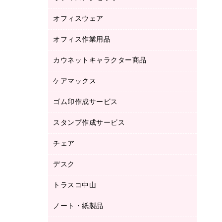
品）
オフィスウェア
オフィスアクセサリー
研究・環境管理用品
オフィス作業用品
アウター
ブラウス・シャツ
カウネットキャラクター商品
ペット用品
医療・介護・ワーキングウェア
作業用手袋
ケアマックス
カウネットキャラクター商品
作業用雑貨
ゴム印作成サービス
医療・介護用品（食品・飲料・食添製
倉庫収納用品
品）
台車・脚立
スタンプ作成サービス
ゴム印作成サービス
園芸用品
ゴム印（フリーサイズ印）作成サービス
チェア
カウネットスタンプ作成サービス
工場用品
ゴム印（一行印）作成サービス
シヤチハタスタンプ作成サービス
デスク
オフィスチェア
梱包用テープ
ミーティングチェア
梱包用品
トラスコ中山
カウンター
応接イス・ベンチ
結束用品
デスク
ノート・紙製品
建築・作業用品
防災用備蓄食品・飲料
ミーティングテーブル
研究・環境管理用品