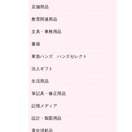
ＬＡＮケーブル
フォルダー
冷蔵庫・キッチン・調理家電
店舗用品
屋外用品
ＯＡクリーナー／エアダスター
フラットファイル
工事関連用品
教育関連用品
カウンター／お会計用品
ＯＡフィルター
リングファイル
サイン・看板用品
ＵＳＢハブ／ＵＳＢアクセサリー
レターファイル
文具・事務用品
教育関連用品
ディスプレイ用品
収納保存用品
書籍
その他文具
レジ・ポリ袋
名刺整理用品
はさみ
店舗運営用品
東急ハンズ ハンズセレクト
パソコンソフト
持ち出しファイル
カッター
紙手提げ袋
板目表紙・綴込表紙
法人ギフト
東急ハンズ
クリップ
陳列什器
統一伝票用ファイル
スティックのり
生活用品
カウネットギフト
ＰＯＰ用品
背幅が伸びるファイル
ステープラー本体
カウネットギフト（食品・飲料）
筆記具・修正用品
その他雑貨
２穴リフィル・２穴インデックス
ステープル針
高島屋
キッチン用品
３０穴リフィル・３０穴インデックス
記憶メディア
シャープペンシル
スプレーのり クリーナー
カウネットギフト
ゴミ袋
Ｚ式ファイル
シャープペンシル用替芯
セロハンテープ
設計・製図用品
ブルーレイディスク
スポーツ・レジャー用品
ホワイトボード用マーカー
テープのり
メディア収納用品
スリッパ・サンダル・シューズ
電化消耗品
設計・製図用品