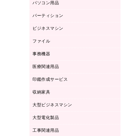
パソコン用品
ノート
防災用品
バインダーノート
養生用品
パーティション
キーボード／テンキー
ルーズリーフ
スマートフォン／モバイル周辺機器
ビジネスマシン
パーティション
伝票
セキュリティ用品
ホワイトボード・黒板
典礼用品
ファイル
インクジェットプリンタ／複合機
ディスプレイモニター
各種用紙
コピー機
ネットワーク／ＬＡＮアクセサリー
事務機器
その他ファイル
封筒
スキャナー
ネットワーク／ＬＡＮ機器
カードケース
医療関連用品
シュレッダ
帳簿
デジタルカメラ
パソコンアクセサリー
クリップボード
タイムカード
慶弔用品
ファクシミリ
印鑑作成サービス
介護用品
パソコンバッグ／収納用品
クリヤーブック（固定式）
タイムレコーダー
粘着メモ
プロジェクタ
使い捨て手袋
パソコン周辺機器
クリヤーブック（差替式）
収納家具
印鑑作成サービス
ラミネータ
額縁
メモリーカード
保健用品
マウス
クリヤーホルダー
ラミネートフィルム
大型ビジネスマシン
その他収納
レーザープリンタ／複合機
医療関連用品
マウスパッド
コンピュータ用ファイル
レーザーポインター
ロッカー・下駄箱
電話機
感染症対策用品
大型電化製品
プリンタ
各種ケーブル
パイプ式ファイル
大型シュレッダー（共配）
保管庫・書庫
ＵＳＢメモリ
感染症対策用品（食品・飲料・食添製
ＨＤＤ／ＳＳＤ
ファイルボックス
工事関連用品
テレビ・ＡＶ機器
ＯＨＰ用品
品）
金庫