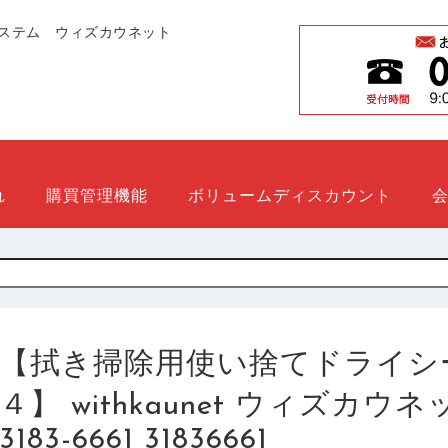
ステム ウィズカウネット
れ
購買管理機能
ボリュームディスカウント
【拭き掃除用使い捨てドライシ
４】 withkaunet ウィズカ
3183-6661 31836661