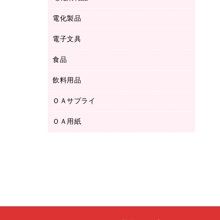
ボールペン用替芯
テープカッター
ＣＤ－Ｒ
タオル・アメニティ用品
ボールペン（ゲルインク）
電化製品
アルバム
デスクトレー
ＣＤ－ＲＷ
ダストボックス
ボールペン（油性）
デスクライト
デスクマット
ＤＶＤ
電子文具
その他電化製品
ティッシュペーパー
マーキングペン（水性）
フィルム・カメラ用品
パンチ
キッチン・調理家電
トイレットペーパー
食品
その他電子文具
マーキングペン（油性）
乾電池・充電池
ファスナーつづり紐
掃除機・クリーナー
トイレ用品
ラベルテープ
万年筆
懐中電灯・ライト
飲料用品
菓子
フロアケース
空調・季節家電
トイレ用洗剤
ラベルライター
修正テープ
電球・蛍光灯
食品
ブックエンド／ブックスタンド
ＡＶ機器・アクセサリー
ＯＡサプライ
お茶備品
ハンドソープ・石鹸
電卓
修正液・修正ペン
メッシュケース／ペンケース
ＯＡタップ／延長コード
インスタントコーヒー
ペーパータオル
ＯＡ用紙
インクカートリッジ
消しゴム
メンディングテープ
コーヒーメーカー・備品
台所用洗剤
コピートナー
筆ペン
その他コピー用紙・プリンタ用紙
ラベル類
ソフトドリンク
掃除用品
トナーカートリッジ
蛍光マーカー
インクジェットプリンタ用紙
レターケース
ミネラルウォーター
掃除用洗剤
ファクシミリトナー
鉛筆
コピー用紙
レタートレー
ミルク・シュガー
殺虫剤
プリンタ用リボン
ハガキ用紙
両面テープ
レギュラーコーヒー
洗濯用品
リサイクルインクカートリッジ
ファクシミリ用紙
保管・整理用品
医薬部外品
洗濯用洗剤
リサイクルトナー（プール方式）
プロッター用紙
備品／小物ケース