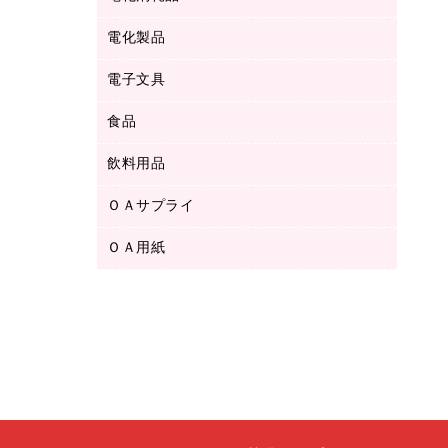
ボールペン用替芯
テープカッター
ＣＤ－Ｒ
タオル・アメニティ用品
ボールペン（ゲルインク）
電化製品
アルバム
デスクトレー
ＣＤ－ＲＷ
ダストボックス
ボールペン（油性）
デスクライト
デスクマット
ＤＶＤ
電子文具
その他電化製品
ティッシュペーパー
マーキングペン（水性）
フィルム・カメラ用品
パンチ
キッチン・調理家電
トイレットペーパー
食品
その他電子文具
マーキングペン（油性）
乾電池・充電池
ファスナーつづり紐
掃除機・クリーナー
トイレ用品
ラベルテープ
万年筆
懐中電灯・ライト
飲料用品
菓子
フロアケース
空調・季節家電
トイレ用洗剤
ラベルライター
修正テープ
電球・蛍光灯
食品
ブックエンド／ブックスタンド
ＡＶ機器・アクセサリー
ＯＡサプライ
お茶備品
ハンドソープ・石鹸
電卓
修正液・修正ペン
メッシュケース／ペンケース
ＯＡタップ／延長コード
インスタントコーヒー
ペーパータオル
ＯＡ用紙
インクカートリッジ
消しゴム
メンディングテープ
コーヒーメーカー・備品
台所用洗剤
コピートナー
筆ペン
その他コピー用紙・プリンタ用紙
ラベル類
ソフトドリンク
掃除用品
トナーカートリッジ
蛍光マーカー
インクジェットプリンタ用紙
レターケース
ミネラルウォーター
掃除用洗剤
ファクシミリトナー
鉛筆
コピー用紙
レタートレー
ミルク・シュガー
殺虫剤
プリンタ用リボン
ハガキ用紙
両面テープ
レギュラーコーヒー
洗濯用品
リサイクルインクカートリッジ
ファクシミリ用紙
保管・整理用品
医薬部外品
洗濯用洗剤
リサイクルトナー（プール方式）
プロッター用紙
備品／小物ケース