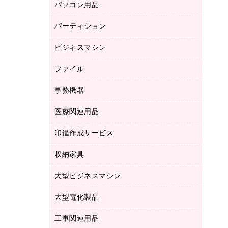
パソコン用品
ノート
防災用品
バインダーノート
養生用品
パーティション
キーボード／テンキー
ルーズリーフ
スマートフォン／モバイル周辺機器
ビジネスマシン
パーティション
伝票
セキュリティ用品
ホワイトボード・黒板
典礼用品
ファイル
インクジェットプリンタ／複合機
ディスプレイモニター
各種用紙
コピー機
ネットワーク／ＬＡＮアクセサリー
事務機器
その他ファイル
封筒
スキャナー
ネットワーク／ＬＡＮ機器
カードケース
医療関連用品
シュレッダ
帳簿
デジタルカメラ
パソコンアクセサリー
クリップボード
タイムカード
慶弔用品
ファクシミリ
印鑑作成サービス
介護用品
パソコンバッグ／収納用品
クリヤーブック（固定式）
タイムレコーダー
粘着メモ
プロジェクタ
使い捨て手袋
パソコン周辺機器
クリヤーブック（差替式）
収納家具
印鑑作成サービス
ラミネータ
額縁
メモリーカード
保健用品
マウス
クリヤーホルダー
ラミネートフィルム
大型ビジネスマシン
その他収納
レーザープリンタ／複合機
医療関連用品
マウスパッド
コンピュータ用ファイル
レーザーポインター
ロッカー・下駄箱
電話機
感染症対策用品
大型電化製品
プリンタ
各種ケーブル
パイプ式ファイル
大型シュレッダー（共配）
保管庫・書庫
ＵＳＢメモリ
感染症対策用品（食品・飲料・食添製
ＨＤＤ／ＳＳＤ
ファイルボックス
工事関連用品
テレビ・ＡＶ機器
ＯＨＰ用品
品）
金庫