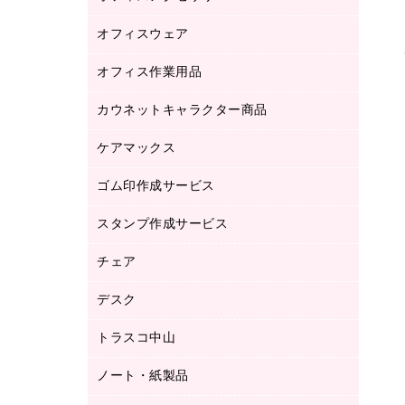
品）
オフィスウェア
オフィスアクセサリー
研究・環境管理用品
オフィス作業用品
アウター
ブラウス・シャツ
カウネットキャラクター商品
ペット用品
医療・介護・ワーキングウェア
作業用手袋
ケアマックス
カウネットキャラクター商品
作業用雑貨
ゴム印作成サービス
医療・介護用品（食品・飲料・食添製
倉庫収納用品
品）
台車・脚立
スタンプ作成サービス
ゴム印作成サービス
園芸用品
ゴム印（フリーサイズ印）作成サービス
チェア
カウネットスタンプ作成サービス
工場用品
ゴム印（一行印）作成サービス
シヤチハタスタンプ作成サービス
デスク
オフィスチェア
梱包用テープ
ミーティングチェア
梱包用品
トラスコ中山
カウンター
応接イス・ベンチ
結束用品
デスク
ノート・紙製品
建築・作業用品
防災用備蓄食品・飲料
ミーティングテーブル
研究・環境管理用品