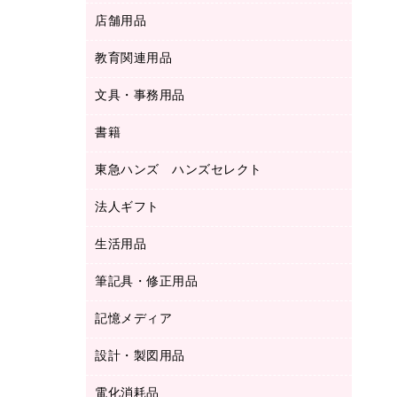
ＬＡＮケーブル
フォルダー
冷蔵庫・キッチン・調理家電
店舗用品
屋外用品
ＯＡクリーナー／エアダスター
フラットファイル
工事関連用品
教育関連用品
カウンター／お会計用品
ＯＡフィルター
リングファイル
サイン・看板用品
ＵＳＢハブ／ＵＳＢアクセサリー
レターファイル
文具・事務用品
教育関連用品
ディスプレイ用品
収納保存用品
書籍
その他文具
レジ・ポリ袋
名刺整理用品
はさみ
店舗運営用品
東急ハンズ ハンズセレクト
パソコンソフト
持ち出しファイル
カッター
紙手提げ袋
板目表紙・綴込表紙
法人ギフト
東急ハンズ
クリップ
陳列什器
統一伝票用ファイル
スティックのり
生活用品
カウネットギフト
ＰＯＰ用品
背幅が伸びるファイル
ステープラー本体
カウネットギフト（食品・飲料）
筆記具・修正用品
その他雑貨
２穴リフィル・２穴インデックス
ステープル針
高島屋
キッチン用品
３０穴リフィル・３０穴インデックス
記憶メディア
シャープペンシル
スプレーのり クリーナー
カウネットギフト
ゴミ袋
Ｚ式ファイル
シャープペンシル用替芯
セロハンテープ
設計・製図用品
ブルーレイディスク
スポーツ・レジャー用品
ホワイトボード用マーカー
テープのり
メディア収納用品
スリッパ・サンダル・シューズ
電化消耗品
設計・製図用品