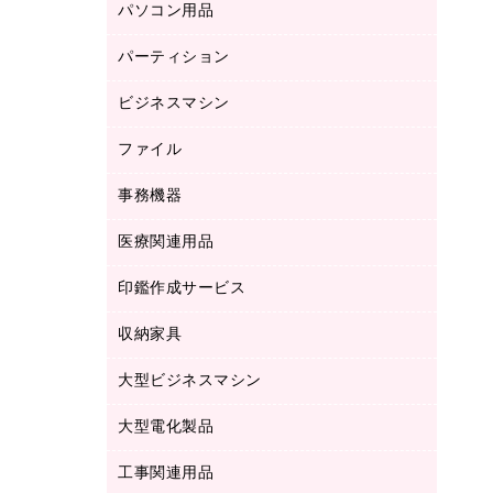
パソコン用品
ノート
防災用品
バインダーノート
養生用品
パーティション
キーボード／テンキー
ルーズリーフ
スマートフォン／モバイル周辺機器
ビジネスマシン
パーティション
伝票
セキュリティ用品
ホワイトボード・黒板
典礼用品
ファイル
インクジェットプリンタ／複合機
ディスプレイモニター
各種用紙
コピー機
ネットワーク／ＬＡＮアクセサリー
事務機器
その他ファイル
封筒
スキャナー
ネットワーク／ＬＡＮ機器
カードケース
医療関連用品
シュレッダ
帳簿
デジタルカメラ
パソコンアクセサリー
クリップボード
タイムカード
慶弔用品
ファクシミリ
印鑑作成サービス
介護用品
パソコンバッグ／収納用品
クリヤーブック（固定式）
タイムレコーダー
粘着メモ
プロジェクタ
使い捨て手袋
パソコン周辺機器
クリヤーブック（差替式）
収納家具
印鑑作成サービス
ラミネータ
額縁
メモリーカード
保健用品
マウス
クリヤーホルダー
ラミネートフィルム
大型ビジネスマシン
その他収納
レーザープリンタ／複合機
医療関連用品
マウスパッド
コンピュータ用ファイル
レーザーポインター
ロッカー・下駄箱
電話機
感染症対策用品
大型電化製品
プリンタ
各種ケーブル
パイプ式ファイル
大型シュレッダー（共配）
保管庫・書庫
ＵＳＢメモリ
感染症対策用品（食品・飲料・食添製
ＨＤＤ／ＳＳＤ
ファイルボックス
工事関連用品
テレビ・ＡＶ機器
ＯＨＰ用品
品）
金庫