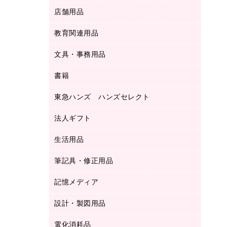
ＬＡＮケーブル
フォルダー
冷蔵庫・キッチン・調理家電
店舗用品
屋外用品
ＯＡクリーナー／エアダスター
フラットファイル
工事関連用品
教育関連用品
カウンター／お会計用品
ＯＡフィルター
リングファイル
サイン・看板用品
ＵＳＢハブ／ＵＳＢアクセサリー
レターファイル
文具・事務用品
教育関連用品
ディスプレイ用品
収納保存用品
書籍
その他文具
レジ・ポリ袋
名刺整理用品
はさみ
店舗運営用品
東急ハンズ ハンズセレクト
パソコンソフト
持ち出しファイル
カッター
紙手提げ袋
板目表紙・綴込表紙
法人ギフト
東急ハンズ
クリップ
陳列什器
統一伝票用ファイル
スティックのり
生活用品
カウネットギフト
ＰＯＰ用品
背幅が伸びるファイル
ステープラー本体
カウネットギフト（食品・飲料）
筆記具・修正用品
その他雑貨
２穴リフィル・２穴インデックス
ステープル針
高島屋
キッチン用品
３０穴リフィル・３０穴インデックス
記憶メディア
シャープペンシル
スプレーのり クリーナー
カウネットギフト
ゴミ袋
Ｚ式ファイル
シャープペンシル用替芯
セロハンテープ
設計・製図用品
ブルーレイディスク
スポーツ・レジャー用品
ホワイトボード用マーカー
テープのり
メディア収納用品
スリッパ・サンダル・シューズ
電化消耗品
設計・製図用品