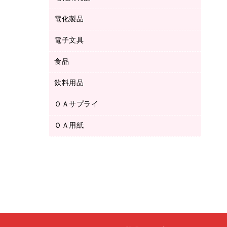
ボールペン用替芯
テープカッター
ＣＤ－Ｒ
タオル・アメニティ用品
ボールペン（ゲルインク）
電化製品
アルバム
デスクトレー
ＣＤ－ＲＷ
ダストボックス
ボールペン（油性）
デスクライト
デスクマット
ＤＶＤ
電子文具
その他電化製品
ティッシュペーパー
マーキングペン（水性）
フィルム・カメラ用品
パンチ
キッチン・調理家電
トイレットペーパー
食品
その他電子文具
マーキングペン（油性）
乾電池・充電池
ファスナーつづり紐
掃除機・クリーナー
トイレ用品
ラベルテープ
万年筆
懐中電灯・ライト
飲料用品
菓子
フロアケース
空調・季節家電
トイレ用洗剤
ラベルライター
修正テープ
電球・蛍光灯
食品
ブックエンド／ブックスタンド
ＡＶ機器・アクセサリー
ＯＡサプライ
お茶備品
ハンドソープ・石鹸
電卓
修正液・修正ペン
メッシュケース／ペンケース
ＯＡタップ／延長コード
インスタントコーヒー
ペーパータオル
ＯＡ用紙
インクカートリッジ
消しゴム
メンディングテープ
コーヒーメーカー・備品
台所用洗剤
コピートナー
筆ペン
その他コピー用紙・プリンタ用紙
ラベル類
ソフトドリンク
掃除用品
トナーカートリッジ
蛍光マーカー
インクジェットプリンタ用紙
レターケース
ミネラルウォーター
掃除用洗剤
ファクシミリトナー
鉛筆
コピー用紙
レタートレー
ミルク・シュガー
殺虫剤
プリンタ用リボン
ハガキ用紙
両面テープ
レギュラーコーヒー
洗濯用品
リサイクルインクカートリッジ
ファクシミリ用紙
保管・整理用品
医薬部外品
洗濯用洗剤
リサイクルトナー（プール方式）
プロッター用紙
備品／小物ケース