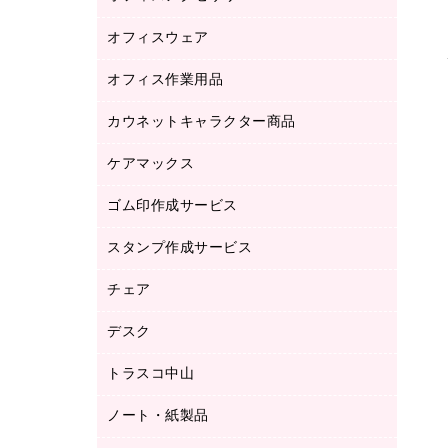
品）
オフィスウェア
オフィスアクセサリー
研究・環境管理用品
オフィス作業用品
アウター
ブラウス・シャツ
カウネットキャラクター商品
ペット用品
医療・介護・ワーキングウェア
作業用手袋
ケアマックス
カウネットキャラクター商品
作業用雑貨
ゴム印作成サービス
医療・介護用品（食品・飲料・食添製
倉庫収納用品
品）
台車・脚立
スタンプ作成サービス
ゴム印作成サービス
園芸用品
ゴム印（フリーサイズ印）作成サービス
チェア
カウネットスタンプ作成サービス
工場用品
ゴム印（一行印）作成サービス
シヤチハタスタンプ作成サービス
デスク
オフィスチェア
梱包用テープ
ミーティングチェア
梱包用品
トラスコ中山
カウンター
応接イス・ベンチ
結束用品
デスク
ノート・紙製品
建築・作業用品
防災用備蓄食品・飲料
ミーティングテーブル
研究・環境管理用品