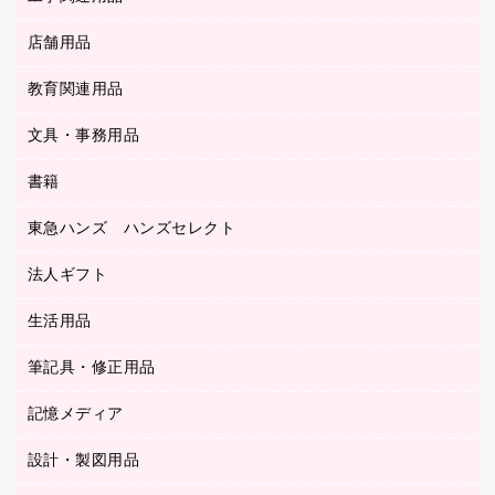
ＯＨＰ用品
金庫
ＬＡＮケーブル
フォルダー
冷蔵庫・キッチン・調理家電
店舗用品
屋外用品
ＯＡクリーナー／エアダスター
フラットファイル
工事関連用品
教育関連用品
カウンター／お会計用品
ＯＡフィルター
リングファイル
サイン・看板用品
ＵＳＢハブ／ＵＳＢアクセサリー
レターファイル
文具・事務用品
教育関連用品
ディスプレイ用品
収納保存用品
書籍
その他文具
レジ・ポリ袋
名刺整理用品
はさみ
店舗運営用品
東急ハンズ ハンズセレクト
パソコンソフト
持ち出しファイル
カッター
紙手提げ袋
板目表紙・綴込表紙
法人ギフト
東急ハンズ
クリップ
陳列什器
統一伝票用ファイル
スティックのり
生活用品
カウネットギフト
ＰＯＰ用品
背幅が伸びるファイル
ステープラー本体
カウネットギフト（食品・飲料）
筆記具・修正用品
その他雑貨
２穴リフィル・２穴インデックス
ステープル針
高島屋
キッチン用品
３０穴リフィル・３０穴インデックス
記憶メディア
シャープペンシル
スプレーのり クリーナー
カウネットギフト
ゴミ袋
Ｚ式ファイル
シャープペンシル用替芯
セロハンテープ
設計・製図用品
ブルーレイディスク
スポーツ・レジャー用品
ホワイトボード用マーカー
テープのり