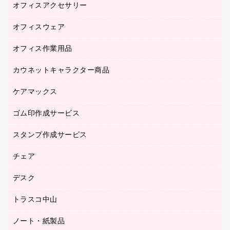
オフィスアクセサリー
医療・介護用品（食品・飲料・食添製品）
研究・環境管理用品
オフィスウェア
オフィスアクセサリー
オフィス作業用品
アウター
ブラウス・シャツ
カウネットキャラクター商品
ペット用品
医療・介護・ワーキングウェア
作業用手袋
ケアマックス
カウネットキャラクター商品
作業用雑貨
ゴム印作成サービス
医療・介護用品（食品・飲料・食添製品）
倉庫収納用品
台車・脚立
スタンプ作成サービス
ゴム印作成サービス
園芸用品
ゴム印（フリーサイズ印）作成サービス
チェア
カウネットスタンプ作成サービス
工場用品
ゴム印（一行印）作成サービス
シヤチハタスタンプ作成サービス
デスク
オフィスチェア
梱包用テープ
ミーティングチェア
梱包用品
トラスコ中山
カウンター
応接イス・ベンチ
結束用品
デスク
ノート・紙製品
建築・作業用品
防災用備蓄食品・飲料