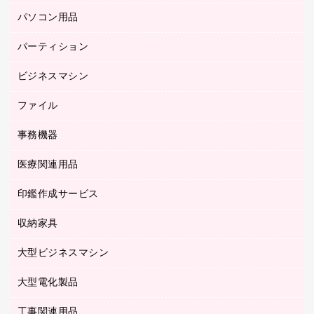
ミーティングテーブル
研究・環境管理用品
パソコン用品
ノート
防災用品
バインダーノート
養生用品
パーティション
キーボード／テンキー
ルーズリーフ
スマートフォン／モバイル周辺機器
ビジネスマシン
パーティション
伝票
セキュリティ用品
ホワイトボード・黒板
典礼用品
ファイル
インクジェットプリンタ／複合機
ディスプレイモニター
各種用紙
コピー機
ネットワーク／ＬＡＮアクセサリー
事務機器
その他ファイル
封筒
スキャナー
ネットワーク／ＬＡＮ機器
カードケース
医療関連用品
シュレッダ
帳簿
デジタルカメラ
パソコンアクセサリー
クリップボード
タイムカード
慶弔用品
ファクシミリ
印鑑作成サービス
介護用品
パソコンバッグ／収納用品
クリヤーブック（固定式）
タイムレコーダー
粘着メモ
プロジェクタ
使い捨て手袋
パソコン周辺機器
クリヤーブック（差替式）
収納家具
印鑑作成サービス
ラミネータ
額縁
メモリーカード
保健用品
マウス
クリヤーホルダー
ラミネートフィルム
大型ビジネスマシン
その他収納
レーザープリンタ／複合機
医療関連用品
マウスパッド
コンピュータ用ファイル
レーザーポインター
ロッカー・下駄箱
電話機
感染症対策用品
大型電化製品
プリンタ
各種ケーブル
パイプ式ファイル
大型シュレッダー（共配）
保管庫・書庫
ＵＳＢメモリ
感染症対策用品（食品・飲料・食添製品）
ＨＤＤ／ＳＳＤ
ファイルボックス
工事関連用品
テレビ・ＡＶ機器