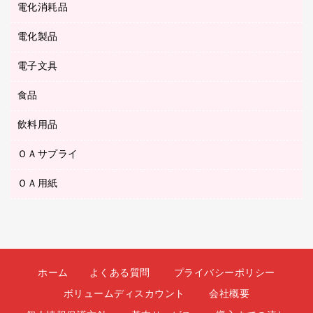
メディア収納用品
スリッパ・サンダル・シューズ
電化消耗品
設計・製図用品
ボールペン用替芯
テープカッター
ＣＤ－Ｒ
タオル・アメニティ用品
ボールペン（ゲルインク）
電化製品
アルバム
デスクトレー
ＣＤ－ＲＷ
ダストボックス
ボールペン（油性）
デスクライト
デスクマット
ＤＶＤ
電子文具
その他電化製品
ティッシュペーパー
マーキングペン（水性）
フィルム・カメラ用品
パンチ
キッチン・調理家電
トイレットペーパー
食品
その他電子文具
マーキングペン（油性）
乾電池・充電池
ファスナーつづり紐
掃除機・クリーナー
トイレ用品
ラベルテープ
万年筆
懐中電灯・ライト
飲料用品
菓子
フロアケース
空調・季節家電
トイレ用洗剤
ラベルライター
修正テープ
電球・蛍光灯
食品
ブックエンド／ブックスタンド
ＡＶ機器・アクセサリー
ＯＡサプライ
お茶備品
ハンドソープ・石鹸
電卓
修正液・修正ペン
メッシュケース／ペンケース
ＯＡタップ／延長コード
インスタントコーヒー
ペーパータオル
ＯＡ用紙
インクカートリッジ
消しゴム
メンディングテープ
コーヒーメーカー・備品
台所用洗剤
コピートナー
筆ペン
その他コピー用紙・プリンタ用紙
ラベル類
ソフトドリンク
掃除用品
トナーカートリッジ
蛍光マーカー
インクジェットプリンタ用紙
レターケース
ミネラルウォーター
掃除用洗剤
ファクシミリトナー
鉛筆
コピー用紙
レタートレー
ミルク・シュガー
殺虫剤
プリンタ用リボン
ホーム
よくある質問
プライバシーポリシー
ハガキ用紙
両面テープ
レギュラーコーヒー
洗濯用品
リサイクルインクカートリッジ
ボリュームディスカウント
会社概要
ファクシミリ用紙
保管・整理用品
医薬部外品
洗濯用洗剤