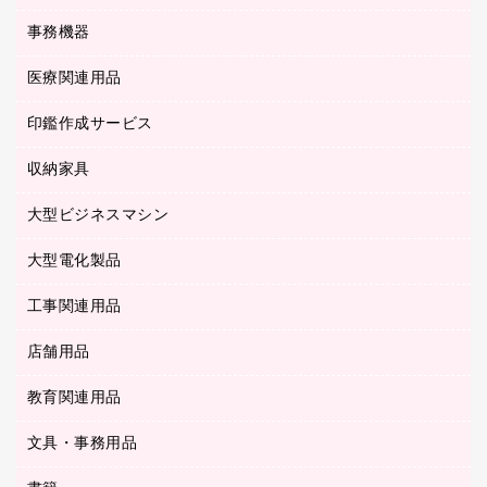
各種用紙
コピー機
ネットワーク／ＬＡＮアクセサリー
事務機器
その他ファイル
封筒
スキャナー
ネットワーク／ＬＡＮ機器
カードケース
医療関連用品
シュレッダ
帳簿
デジタルカメラ
パソコンアクセサリー
クリップボード
タイムカード
慶弔用品
ファクシミリ
印鑑作成サービス
介護用品
パソコンバッグ／収納用品
クリヤーブック（固定式）
タイムレコーダー
粘着メモ
プロジェクタ
使い捨て手袋
パソコン周辺機器
クリヤーブック（差替式）
収納家具
印鑑作成サービス
ラミネータ
額縁
メモリーカード
保健用品
マウス
クリヤーホルダー
ラミネートフィルム
大型ビジネスマシン
その他収納
レーザープリンタ／複合機
医療関連用品
マウスパッド
コンピュータ用ファイル
レーザーポインター
ロッカー・下駄箱
電話機
感染症対策用品
大型電化製品
プリンタ
各種ケーブル
パイプ式ファイル
大型シュレッダー（共配）
保管庫・書庫
ＵＳＢメモリ
感染症対策用品（食品・飲料・食添製品）
ＨＤＤ／ＳＳＤ
ファイルボックス
工事関連用品
テレビ・ＡＶ機器
ＯＨＰ用品
金庫
ＬＡＮケーブル
フォルダー
冷蔵庫・キッチン・調理家電
店舗用品
屋外用品
ＯＡクリーナー／エアダスター
フラットファイル
工事関連用品
教育関連用品
カウンター／お会計用品
ＯＡフィルター
リングファイル
サイン・看板用品
ＵＳＢハブ／ＵＳＢアクセサリー
レターファイル
文具・事務用品
教育関連用品
ディスプレイ用品
収納保存用品