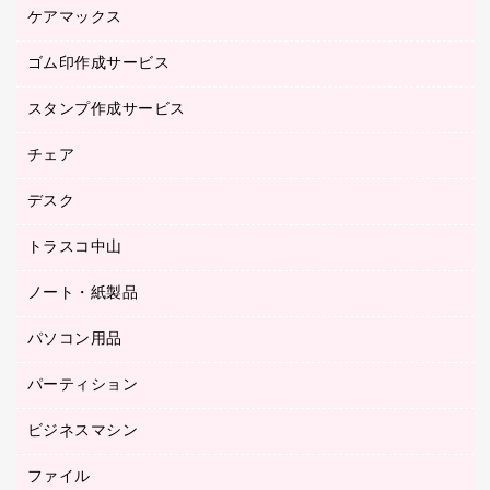
作業用手袋
ケアマックス
カウネットキャラクター商品
作業用雑貨
ゴム印作成サービス
医療・介護用品（食品・飲料・食添製品）
倉庫収納用品
台車・脚立
スタンプ作成サービス
ゴム印作成サービス
園芸用品
ゴム印（フリーサイズ印）作成サービス
チェア
カウネットスタンプ作成サービス
工場用品
ゴム印（一行印）作成サービス
シヤチハタスタンプ作成サービス
デスク
オフィスチェア
梱包用テープ
ミーティングチェア
梱包用品
トラスコ中山
カウンター
応接イス・ベンチ
結束用品
デスク
ノート・紙製品
建築・作業用品
防災用備蓄食品・飲料
ミーティングテーブル
研究・環境管理用品
パソコン用品
ノート
防災用品
バインダーノート
養生用品
パーティション
キーボード／テンキー
ルーズリーフ
スマートフォン／モバイル周辺機器
ビジネスマシン
パーティション
伝票
セキュリティ用品
ホワイトボード・黒板
典礼用品
ファイル
インクジェットプリンタ／複合機
ディスプレイモニター