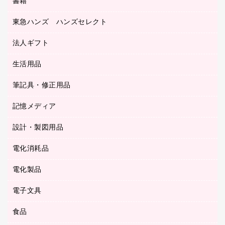
書籍
その他文具
レジ・ポリ袋
名刺整理用品
はさみ
店舗運営用品
東急ハンズ ハンズセレクト
パソコンソフト
持ち出しファイル
カッター
紙手提げ袋
板目表紙・綴込表紙
法人ギフト
東急ハンズ
クリップ
陳列什器
統一伝票用ファイル
スティックのり
生活用品
カウネットギフト
ＰＯＰ用品
背幅が伸びるファイル
ステープラー本体
カウネットギフト（食品・飲料）
筆記具・修正用品
その他雑貨
２穴リフィル・２穴インデックス
ステープル針
高島屋
キッチン用品
３０穴リフィル・３０穴インデックス
記憶メディア
シャープペンシル
スプレーのり クリーナー
カウネットギフト
ゴミ袋
Ｚ式ファイル
シャープペンシル用替芯
セロハンテープ
設計・製図用品
ブルーレイディスク
スポーツ・レジャー用品
ホワイトボード用マーカー
テープのり
メディア収納用品
スリッパ・サンダル・シューズ
電化消耗品
設計・製図用品
ボールペン用替芯
テープカッター
ＣＤ－Ｒ
タオル・アメニティ用品
ボールペン（ゲルインク）
電化製品
アルバム
デスクトレー
ＣＤ－ＲＷ
ダストボックス
ボールペン（油性）
デスクライト
デスクマット
ＤＶＤ
電子文具
その他電化製品
ティッシュペーパー
マーキングペン（水性）
フィルム・カメラ用品
パンチ
キッチン・調理家電
トイレットペーパー
食品
その他電子文具
マーキングペン（油性）
乾電池・充電池
ファスナーつづり紐
掃除機・クリーナー