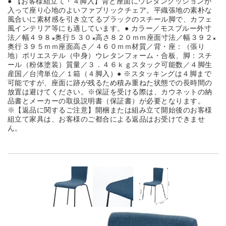
● 【お客様組立て・４脚入】背と座面にウレタンクッションが
入って座り心地のよいファブリックチェア。平織張地の素朴な
風合いに素材感を引き立てるブラックのスチール脚で、カフェ
風インテリア等にも適しています。● カラー／モスブルー外寸
法／幅４９８×奥行５３０×高さ８２０ｍｍ座面寸法／幅３９２×
奥行３９５ｍｍ座面高さ／４６０ｍｍ材質／背・座：（張り
地）ポリエステル（中身）ウレタンフォーム・合板、脚：スチ
ール（粉体塗装）質量／３．４６ｋｇスタック可能数／４脚生
産国／台湾単位／１箱（４脚入）● ※スタッキングは４脚まで
可能ですが、座面に跡が残るため積み重ねた状態での長時間の
放置は避けてください。※保証を受ける際は、カウネットの納
品書とメーカーの取扱説明書（保証書）が必要となります。
※【返品に関するご注意】開梱または組み立て開始後のお客様
組立て家具は、お客様のご都合による返品はお受けできませ
ん。