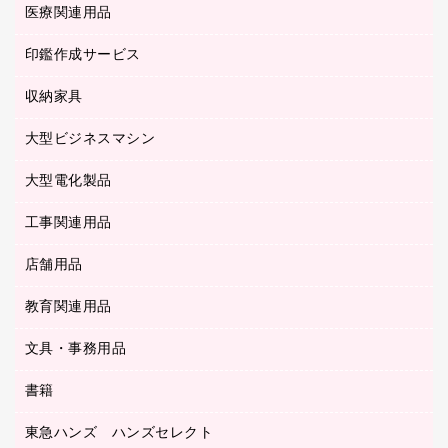
ネットワーク／ＬＡＮ機器
カードケース
医療関連用品
シュレッダ
帳簿
デジタルカメラ
パソコンアクセサリー
クリップボード
タイムカード
慶弔用品
ファクシミリ
印鑑作成サービス
介護用品
パソコンバッグ／収納用品
クリヤーブック（固定式）
タイムレコーダー
粘着メモ
プロジェクタ
使い捨て手袋
パソコン周辺機器
クリヤーブック（差替式）
収納家具
印鑑作成サービス
ラミネータ
額縁
メモリーカード
保健用品
マウス
クリヤーホルダー
ラミネートフィルム
大型ビジネスマシン
その他収納
レーザープリンタ／複合機
医療関連用品
マウスパッド
コンピュータ用ファイル
レーザーポインター
ロッカー・下駄箱
電話機
感染症対策用品
大型電化製品
プリンタ
各種ケーブル
パイプ式ファイル
大型シュレッダー（共配）
保管庫・書庫
ＵＳＢメモリ
感染症対策用品（食品・飲料・食添製品）
ＨＤＤ／ＳＳＤ
ファイルボックス
工事関連用品
テレビ・ＡＶ機器
ＯＨＰ用品
金庫
ＬＡＮケーブル
フォルダー
冷蔵庫・キッチン・調理家電
店舗用品
屋外用品
ＯＡクリーナー／エアダスター
フラットファイル
工事関連用品
教育関連用品
カウンター／お会計用品
ＯＡフィルター
リングファイル
サイン・看板用品
ＵＳＢハブ／ＵＳＢアクセサリー
レターファイル
文具・事務用品
教育関連用品
ディスプレイ用品
収納保存用品
書籍
その他文具
レジ・ポリ袋
名刺整理用品
はさみ
店舗運営用品
東急ハンズ ハンズセレクト
パソコンソフト
持ち出しファイル