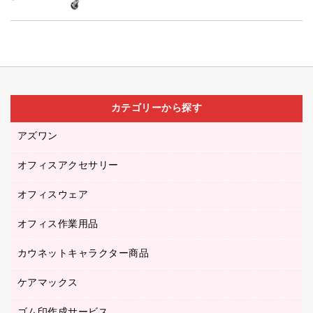
カテゴリーから探す
アズワン
オフィスアクセサリー
医療・介護用品（食品・飲料・食添製品）
研究・環境管理用品
オフィスウェア
オフィスアクセサリー
オフィス作業用品
アウター
ブラウス・シャツ
カウネットキャラクター商品
ペット用品
医療・介護・ワーキングウェア
作業用手袋
ケアマックス
カウネットキャラクター商品
作業用雑貨
ゴム印作成サービス
医療・介護用品（食品・飲料・食添製品）