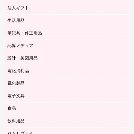
カッター
紙手提げ袋
板目表紙・綴込表紙
法人ギフト
東急ハンズ
クリップ
陳列什器
統一伝票用ファイル
スティックのり
生活用品
カウネットギフト
ＰＯＰ用品
背幅が伸びるファイル
ステープラー本体
カウネットギフト（食品・飲料）
筆記具・修正用品
その他雑貨
２穴リフィル・２穴インデックス
ステープル針
高島屋
キッチン用品
３０穴リフィル・３０穴インデックス
記憶メディア
シャープペンシル
スプレーのり クリーナー
カウネットギフト
ゴミ袋
Ｚ式ファイル
シャープペンシル用替芯
セロハンテープ
設計・製図用品
ブルーレイディスク
スポーツ・レジャー用品
ホワイトボード用マーカー
テープのり
メディア収納用品
スリッパ・サンダル・シューズ
電化消耗品
設計・製図用品
ボールペン用替芯
テープカッター
ＣＤ－Ｒ
タオル・アメニティ用品
ボールペン（ゲルインク）
電化製品
アルバム
デスクトレー
ＣＤ－ＲＷ
ダストボックス
ボールペン（油性）
デスクライト
デスクマット
ＤＶＤ
電子文具
その他電化製品
ティッシュペーパー
マーキングペン（水性）
フィルム・カメラ用品
パンチ
キッチン・調理家電
トイレットペーパー
食品
その他電子文具
マーキングペン（油性）
乾電池・充電池
ファスナーつづり紐
掃除機・クリーナー
トイレ用品
ラベルテープ
万年筆
懐中電灯・ライト
飲料用品
菓子
フロアケース
空調・季節家電
トイレ用洗剤
ラベルライター
修正テープ
電球・蛍光灯
食品
ブックエンド／ブックスタンド
ＡＶ機器・アクセサリー
ＯＡサプライ
お茶備品