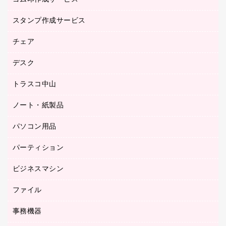
倉庫収納用品
台車・脚立
スタンプ作成サービス
ゴム印作成サービス
園芸用品
ゴム印（フリーサイズ印）作成サービス
チェア
カウネットスタンプ作成サービス
工場用品
ゴム印（一行印）作成サービス
シヤチハタスタンプ作成サービス
デスク
オフィスチェア
梱包用テープ
ミーティングチェア
梱包用品
トラスコ中山
カウンター
応接イス・ベンチ
結束用品
デスク
ノート・紙製品
建築・作業用品
防災用備蓄食品・飲料
ミーティングテーブル
研究・環境管理用品
パソコン用品
ノート
防災用品
バインダーノート
養生用品
パーティション
キーボード／テンキー
ルーズリーフ
スマートフォン／モバイル周辺機器
ビジネスマシン
パーティション
伝票
セキュリティ用品
ホワイトボード・黒板
典礼用品
ファイル
インクジェットプリンタ／複合機
ディスプレイモニター
各種用紙
コピー機
ネットワーク／ＬＡＮアクセサリー
事務機器
その他ファイル
封筒
スキャナー