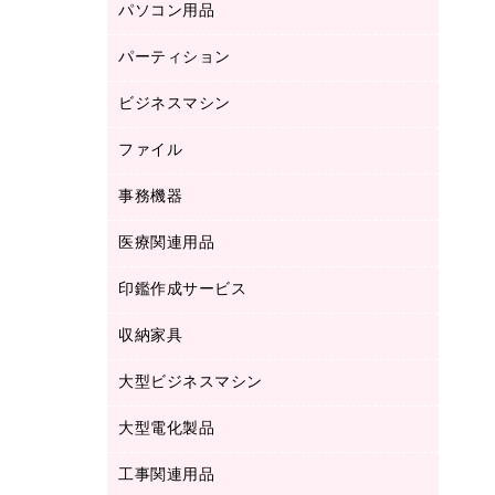
パソコン用品
ノート
防災用品
バインダーノート
養生用品
パーティション
キーボード／テンキー
ルーズリーフ
スマートフォン／モバイル周辺機器
ビジネスマシン
パーティション
伝票
セキュリティ用品
ホワイトボード・黒板
典礼用品
ファイル
インクジェットプリンタ／複合機
ディスプレイモニター
各種用紙
コピー機
ネットワーク／ＬＡＮアクセサリー
事務機器
その他ファイル
封筒
スキャナー
ネットワーク／ＬＡＮ機器
カードケース
医療関連用品
シュレッダ
帳簿
デジタルカメラ
パソコンアクセサリー
クリップボード
タイムカード
慶弔用品
ファクシミリ
印鑑作成サービス
介護用品
パソコンバッグ／収納用品
クリヤーブック（固定式）
タイムレコーダー
粘着メモ
プロジェクタ
使い捨て手袋
パソコン周辺機器
クリヤーブック（差替式）
収納家具
印鑑作成サービス
ラミネータ
額縁
メモリーカード
保健用品
マウス
クリヤーホルダー
ラミネートフィルム
大型ビジネスマシン
その他収納
レーザープリンタ／複合機
医療関連用品
マウスパッド
コンピュータ用ファイル
レーザーポインター
ロッカー・下駄箱
電話機
感染症対策用品
大型電化製品
プリンタ
各種ケーブル
パイプ式ファイル
大型シュレッダー（共配）
保管庫・書庫
ＵＳＢメモリ
感染症対策用品（食品・飲料・食添製
ＨＤＤ／ＳＳＤ
ファイルボックス
工事関連用品
テレビ・ＡＶ機器
ＯＨＰ用品
品）
金庫