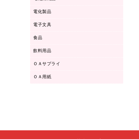
ボールペン用替芯
テープカッター
ＣＤ－Ｒ
タオル・アメニティ用品
ボールペン（ゲルインク）
電化製品
アルバム
デスクトレー
ＣＤ－ＲＷ
ダストボックス
ボールペン（油性）
デスクライト
デスクマット
ＤＶＤ
電子文具
その他電化製品
ティッシュペーパー
マーキングペン（水性）
フィルム・カメラ用品
パンチ
キッチン・調理家電
トイレットペーパー
食品
その他電子文具
マーキングペン（油性）
乾電池・充電池
ファスナーつづり紐
掃除機・クリーナー
トイレ用品
ラベルテープ
万年筆
懐中電灯・ライト
飲料用品
菓子
フロアケース
空調・季節家電
トイレ用洗剤
ラベルライター
修正テープ
電球・蛍光灯
食品
ブックエンド／ブックスタンド
ＡＶ機器・アクセサリー
ＯＡサプライ
お茶備品
ハンドソープ・石鹸
電卓
修正液・修正ペン
メッシュケース／ペンケース
ＯＡタップ／延長コード
インスタントコーヒー
ペーパータオル
ＯＡ用紙
インクカートリッジ
消しゴム
メンディングテープ
コーヒーメーカー・備品
台所用洗剤
コピートナー
筆ペン
その他コピー用紙・プリンタ用紙
ラベル類
ソフトドリンク
掃除用品
トナーカートリッジ
蛍光マーカー
インクジェットプリンタ用紙
レターケース
ミネラルウォーター
掃除用洗剤
ファクシミリトナー
鉛筆
コピー用紙
レタートレー
ミルク・シュガー
殺虫剤
プリンタ用リボン
ハガキ用紙
両面テープ
レギュラーコーヒー
洗濯用品
リサイクルインクカートリッジ
ファクシミリ用紙
保管・整理用品
医薬部外品
洗濯用洗剤
リサイクルトナー（プール方式）
プロッター用紙
備品／小物ケース