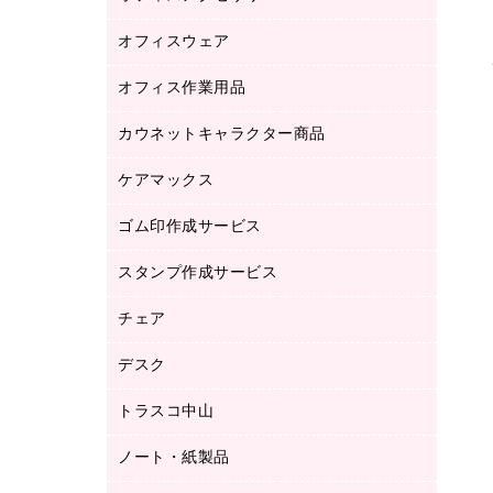
品）
オフィスウェア
オフィスアクセサリー
研究・環境管理用品
オフィス作業用品
アウター
ブラウス・シャツ
カウネットキャラクター商品
ペット用品
医療・介護・ワーキングウェア
作業用手袋
ケアマックス
カウネットキャラクター商品
作業用雑貨
ゴム印作成サービス
医療・介護用品（食品・飲料・食添製
倉庫収納用品
品）
台車・脚立
スタンプ作成サービス
ゴム印作成サービス
園芸用品
ゴム印（フリーサイズ印）作成サービス
チェア
カウネットスタンプ作成サービス
工場用品
ゴム印（一行印）作成サービス
シヤチハタスタンプ作成サービス
デスク
オフィスチェア
梱包用テープ
ミーティングチェア
梱包用品
トラスコ中山
カウンター
応接イス・ベンチ
結束用品
デスク
ノート・紙製品
建築・作業用品
防災用備蓄食品・飲料
ミーティングテーブル
研究・環境管理用品