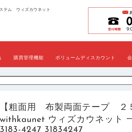
ステム ウィズカウネット
れ
購買管理機能
ボリュームディスカウント
【粗面用 布製両面テープ ２
withkaunet ウィズカウネッ
3183-4247 31834247