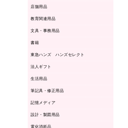
ＬＡＮケーブル
フォルダー
冷蔵庫・キッチン・調理家電
店舗用品
屋外用品
ＯＡクリーナー／エアダスター
フラットファイル
工事関連用品
教育関連用品
カウンター／お会計用品
ＯＡフィルター
リングファイル
サイン・看板用品
ＵＳＢハブ／ＵＳＢアクセサリー
レターファイル
文具・事務用品
教育関連用品
ディスプレイ用品
収納保存用品
書籍
その他文具
レジ・ポリ袋
名刺整理用品
はさみ
店舗運営用品
東急ハンズ ハンズセレクト
パソコンソフト
持ち出しファイル
カッター
紙手提げ袋
板目表紙・綴込表紙
法人ギフト
東急ハンズ
クリップ
陳列什器
統一伝票用ファイル
スティックのり
生活用品
カウネットギフト
ＰＯＰ用品
背幅が伸びるファイル
ステープラー本体
カウネットギフト（食品・飲料）
筆記具・修正用品
その他雑貨
２穴リフィル・２穴インデックス
ステープル針
高島屋
キッチン用品
３０穴リフィル・３０穴インデックス
記憶メディア
シャープペンシル
スプレーのり クリーナー
カウネットギフト
ゴミ袋
Ｚ式ファイル
シャープペンシル用替芯
セロハンテープ
設計・製図用品
ブルーレイディスク
スポーツ・レジャー用品
ホワイトボード用マーカー
テープのり
メディア収納用品
スリッパ・サンダル・シューズ
電化消耗品
設計・製図用品