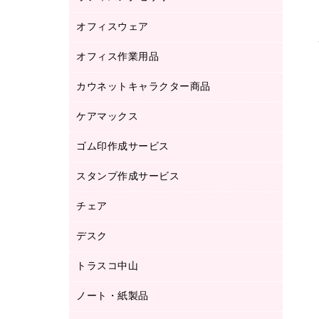
品）
オフィスウェア
オフィスアクセサリー
研究・環境管理用品
オフィス作業用品
アウター
ブラウス・シャツ
カウネットキャラクター商品
ペット用品
医療・介護・ワーキングウェア
作業用手袋
ケアマックス
カウネットキャラクター商品
作業用雑貨
ゴム印作成サービス
医療・介護用品（食品・飲料・食添製
倉庫収納用品
品）
台車・脚立
スタンプ作成サービス
ゴム印作成サービス
園芸用品
ゴム印（フリーサイズ印）作成サービス
チェア
カウネットスタンプ作成サービス
工場用品
ゴム印（一行印）作成サービス
シヤチハタスタンプ作成サービス
デスク
オフィスチェア
梱包用テープ
ミーティングチェア
梱包用品
トラスコ中山
カウンター
応接イス・ベンチ
結束用品
デスク
ノート・紙製品
建築・作業用品
防災用備蓄食品・飲料
ミーティングテーブル
研究・環境管理用品