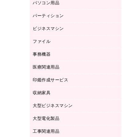
パソコン用品
ノート
防災用品
バインダーノート
養生用品
パーティション
キーボード／テンキー
ルーズリーフ
スマートフォン／モバイル周辺機器
ビジネスマシン
パーティション
伝票
セキュリティ用品
ホワイトボード・黒板
典礼用品
ファイル
インクジェットプリンタ／複合機
ディスプレイモニター
各種用紙
コピー機
ネットワーク／ＬＡＮアクセサリー
事務機器
その他ファイル
封筒
スキャナー
ネットワーク／ＬＡＮ機器
カードケース
医療関連用品
シュレッダ
帳簿
デジタルカメラ
パソコンアクセサリー
クリップボード
タイムカード
慶弔用品
ファクシミリ
印鑑作成サービス
介護用品
パソコンバッグ／収納用品
クリヤーブック（固定式）
タイムレコーダー
粘着メモ
プロジェクタ
使い捨て手袋
パソコン周辺機器
クリヤーブック（差替式）
収納家具
印鑑作成サービス
ラミネータ
額縁
メモリーカード
保健用品
マウス
クリヤーホルダー
ラミネートフィルム
大型ビジネスマシン
その他収納
レーザープリンタ／複合機
医療関連用品
マウスパッド
コンピュータ用ファイル
レーザーポインター
ロッカー・下駄箱
電話機
感染症対策用品
大型電化製品
プリンタ
各種ケーブル
パイプ式ファイル
大型シュレッダー（共配）
保管庫・書庫
ＵＳＢメモリ
感染症対策用品（食品・飲料・食添製
ＨＤＤ／ＳＳＤ
ファイルボックス
工事関連用品
テレビ・ＡＶ機器
ＯＨＰ用品
品）
金庫