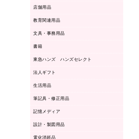
ＬＡＮケーブル
フォルダー
冷蔵庫・キッチン・調理家電
店舗用品
屋外用品
ＯＡクリーナー／エアダスター
フラットファイル
工事関連用品
教育関連用品
カウンター／お会計用品
ＯＡフィルター
リングファイル
サイン・看板用品
ＵＳＢハブ／ＵＳＢアクセサリー
レターファイル
文具・事務用品
教育関連用品
ディスプレイ用品
収納保存用品
書籍
その他文具
レジ・ポリ袋
名刺整理用品
はさみ
店舗運営用品
東急ハンズ ハンズセレクト
パソコンソフト
持ち出しファイル
カッター
紙手提げ袋
板目表紙・綴込表紙
法人ギフト
東急ハンズ
クリップ
陳列什器
統一伝票用ファイル
スティックのり
生活用品
カウネットギフト
ＰＯＰ用品
背幅が伸びるファイル
ステープラー本体
カウネットギフト（食品・飲料）
筆記具・修正用品
その他雑貨
２穴リフィル・２穴インデックス
ステープル針
高島屋
キッチン用品
３０穴リフィル・３０穴インデックス
記憶メディア
シャープペンシル
スプレーのり クリーナー
カウネットギフト
ゴミ袋
Ｚ式ファイル
シャープペンシル用替芯
セロハンテープ
設計・製図用品
ブルーレイディスク
スポーツ・レジャー用品
ホワイトボード用マーカー
テープのり
メディア収納用品
スリッパ・サンダル・シューズ
電化消耗品
設計・製図用品