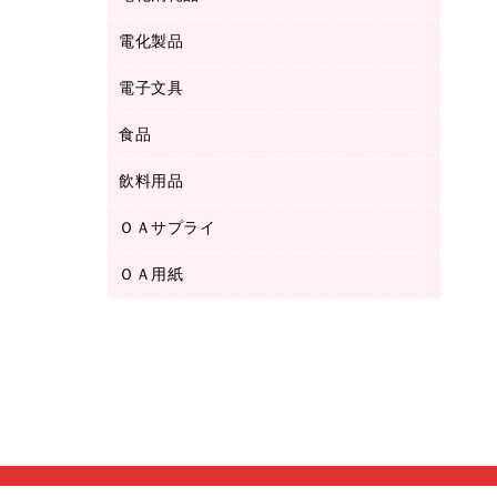
ボールペン用替芯
テープカッター
ＣＤ－Ｒ
タオル・アメニティ用品
ボールペン（ゲルインク）
電化製品
アルバム
デスクトレー
ＣＤ－ＲＷ
ダストボックス
ボールペン（油性）
デスクライト
デスクマット
ＤＶＤ
電子文具
その他電化製品
ティッシュペーパー
マーキングペン（水性）
フィルム・カメラ用品
パンチ
キッチン・調理家電
トイレットペーパー
食品
その他電子文具
マーキングペン（油性）
乾電池・充電池
ファスナーつづり紐
掃除機・クリーナー
トイレ用品
ラベルテープ
万年筆
懐中電灯・ライト
飲料用品
菓子
フロアケース
空調・季節家電
トイレ用洗剤
ラベルライター
修正テープ
電球・蛍光灯
食品
ブックエンド／ブックスタンド
ＡＶ機器・アクセサリー
ＯＡサプライ
お茶備品
ハンドソープ・石鹸
電卓
修正液・修正ペン
メッシュケース／ペンケース
ＯＡタップ／延長コード
インスタントコーヒー
ペーパータオル
ＯＡ用紙
インクカートリッジ
消しゴム
メンディングテープ
コーヒーメーカー・備品
台所用洗剤
コピートナー
筆ペン
その他コピー用紙・プリンタ用紙
ラベル類
ソフトドリンク
掃除用品
トナーカートリッジ
蛍光マーカー
インクジェットプリンタ用紙
レターケース
ミネラルウォーター
掃除用洗剤
ファクシミリトナー
鉛筆
コピー用紙
レタートレー
ミルク・シュガー
殺虫剤
プリンタ用リボン
ハガキ用紙
両面テープ
レギュラーコーヒー
洗濯用品
リサイクルインクカートリッジ
ファクシミリ用紙
保管・整理用品
医薬部外品
洗濯用洗剤
リサイクルトナー（プール方式）
プロッター用紙
備品／小物ケース