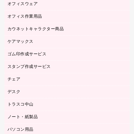
研究・環境管理用品
オフィスウェア
オフィスアクセサリー
オフィス作業用品
アウター
ブラウス・シャツ
カウネットキャラクター商品
ペット用品
医療・介護・ワーキングウェア
作業用手袋
ケアマックス
カウネットキャラクター商品
作業用雑貨
ゴム印作成サービス
医療・介護用品（食品・飲料・食添製品）
倉庫収納用品
台車・脚立
スタンプ作成サービス
ゴム印作成サービス
園芸用品
ゴム印（フリーサイズ印）作成サービス
チェア
カウネットスタンプ作成サービス
工場用品
ゴム印（一行印）作成サービス
シヤチハタスタンプ作成サービス
デスク
オフィスチェア
梱包用テープ
ミーティングチェア
梱包用品
トラスコ中山
カウンター
応接イス・ベンチ
結束用品
デスク
ノート・紙製品
建築・作業用品
防災用備蓄食品・飲料
ミーティングテーブル
研究・環境管理用品
パソコン用品
ノート
防災用品