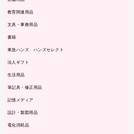
ＯＡクリーナー／エアダスター
フラットファイル
工事関連用品
教育関連用品
カウンター／お会計用品
ＯＡフィルター
リングファイル
サイン・看板用品
ＵＳＢハブ／ＵＳＢアクセサリー
レターファイル
文具・事務用品
教育関連用品
ディスプレイ用品
収納保存用品
書籍
その他文具
レジ・ポリ袋
名刺整理用品
はさみ
店舗運営用品
東急ハンズ ハンズセレクト
パソコンソフト
持ち出しファイル
カッター
紙手提げ袋
板目表紙・綴込表紙
法人ギフト
東急ハンズ
クリップ
陳列什器
統一伝票用ファイル
スティックのり
生活用品
カウネットギフト
ＰＯＰ用品
背幅が伸びるファイル
ステープラー本体
カウネットギフト（食品・飲料）
筆記具・修正用品
その他雑貨
２穴リフィル・２穴インデックス
ステープル針
高島屋
キッチン用品
３０穴リフィル・３０穴インデックス
記憶メディア
シャープペンシル
スプレーのり クリーナー
カウネットギフト
ゴミ袋
Ｚ式ファイル
シャープペンシル用替芯
セロハンテープ
設計・製図用品
ブルーレイディスク
スポーツ・レジャー用品
ホワイトボード用マーカー
テープのり
メディア収納用品
スリッパ・サンダル・シューズ
電化消耗品
設計・製図用品
ボールペン用替芯
テープカッター
ＣＤ－Ｒ