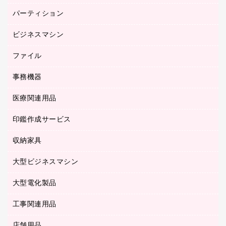
バインダーノート
養生用品
パーティション
キーボード／テンキー
ルーズリーフ
スマートフォン／モバイル周辺機器
ビジネスマシン
パーティション
伝票
セキュリティ用品
ホワイトボード・黒板
典礼用品
ファイル
インクジェットプリンタ／複合機
ディスプレイモニター
各種用紙
コピー機
ネットワーク／ＬＡＮアクセサリー
事務機器
その他ファイル
封筒
スキャナー
ネットワーク／ＬＡＮ機器
カードケース
医療関連用品
シュレッダ
帳簿
デジタルカメラ
パソコンアクセサリー
クリップボード
タイムカード
慶弔用品
ファクシミリ
印鑑作成サービス
介護用品
パソコンバッグ／収納用品
クリヤーブック（固定式）
タイムレコーダー
粘着メモ
プロジェクタ
使い捨て手袋
パソコン周辺機器
クリヤーブック（差替式）
収納家具
印鑑作成サービス
ラミネータ
額縁
メモリーカード
保健用品
マウス
クリヤーホルダー
ラミネートフィルム
大型ビジネスマシン
その他収納
レーザープリンタ／複合機
医療関連用品
マウスパッド
コンピュータ用ファイル
レーザーポインター
ロッカー・下駄箱
電話機
感染症対策用品
大型電化製品
プリンタ
各種ケーブル
パイプ式ファイル
大型シュレッダー（共配）
保管庫・書庫
ＵＳＢメモリ
感染症対策用品（食品・飲料・食添製品）
ＨＤＤ／ＳＳＤ
ファイルボックス
工事関連用品
テレビ・ＡＶ機器
ＯＨＰ用品
金庫
ＬＡＮケーブル
フォルダー
冷蔵庫・キッチン・調理家電
店舗用品
屋外用品