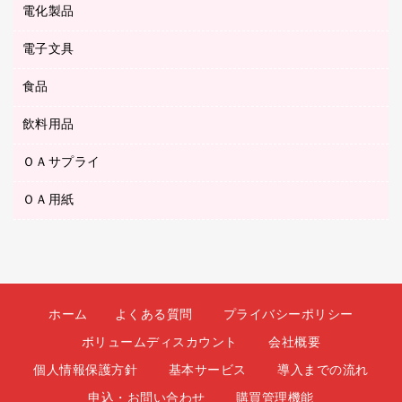
タオル・アメニティ用品
ボールペン（ゲルインク）
電化製品
アルバム
デスクトレー
ＣＤ－ＲＷ
ダストボックス
ボールペン（油性）
デスクライト
デスクマット
ＤＶＤ
電子文具
その他電化製品
ティッシュペーパー
マーキングペン（水性）
フィルム・カメラ用品
パンチ
キッチン・調理家電
トイレットペーパー
食品
その他電子文具
マーキングペン（油性）
乾電池・充電池
ファスナーつづり紐
掃除機・クリーナー
トイレ用品
ラベルテープ
万年筆
懐中電灯・ライト
飲料用品
菓子
フロアケース
空調・季節家電
トイレ用洗剤
ラベルライター
修正テープ
電球・蛍光灯
食品
ブックエンド／ブックスタンド
ＡＶ機器・アクセサリー
ＯＡサプライ
お茶備品
ハンドソープ・石鹸
電卓
修正液・修正ペン
メッシュケース／ペンケース
ＯＡタップ／延長コード
インスタントコーヒー
ペーパータオル
ＯＡ用紙
インクカートリッジ
消しゴム
メンディングテープ
コーヒーメーカー・備品
台所用洗剤
コピートナー
筆ペン
その他コピー用紙・プリンタ用紙
ラベル類
ソフトドリンク
掃除用品
トナーカートリッジ
蛍光マーカー
インクジェットプリンタ用紙
レターケース
ミネラルウォーター
掃除用洗剤
ファクシミリトナー
鉛筆
コピー用紙
レタートレー
ミルク・シュガー
殺虫剤
プリンタ用リボン
ホーム
よくある質問
プライバシーポリシー
ハガキ用紙
両面テープ
レギュラーコーヒー
洗濯用品
リサイクルインクカートリッジ
ボリュームディスカウント
会社概要
ファクシミリ用紙
保管・整理用品
医薬部外品
洗濯用洗剤
リサイクルトナー（プール方式）
個人情報保護方針
基本サービス
導入までの流れ
プロッター用紙
備品／小物ケース
紅茶・バラエティ飲料
浴室用品
リサイクルトナー（リターン方式）
申込・お問い合わせ
購買管理機能