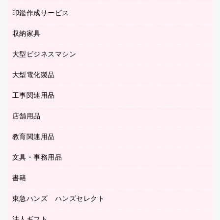
パソコンアクセサリー
クリップボード
タイムカード
慶弔用品
ファクシミリ
印鑑作成サービス
介護用品
パソコンバッグ／収納用品
クリヤーブック（固定式）
タイムレコーダー
粘着メモ
プロジェクタ
使い捨て手袋
パソコン周辺機器
クリヤーブック（差替式）
収納家具
印鑑作成サービス
ラミネータ
額縁
メモリーカード
保健用品
マウス
クリヤーホルダー
ラミネートフィルム
大型ビジネスマシン
その他収納
レーザープリンタ／複合機
医療関連用品
マウスパッド
コンピュータ用ファイル
レーザーポインター
ロッカー・下駄箱
電話機
感染症対策用品
大型電化製品
プリンタ
各種ケーブル
パイプ式ファイル
大型シュレッダー（共配）
保管庫・書庫
ＵＳＢメモリ
感染症対策用品（食品・飲料・食添製品）
ＨＤＤ／ＳＳＤ
ファイルボックス
工事関連用品
テレビ・ＡＶ機器
ＯＨＰ用品
金庫
ＬＡＮケーブル
フォルダー
冷蔵庫・キッチン・調理家電
店舗用品
屋外用品
ＯＡクリーナー／エアダスター
フラットファイル
工事関連用品
教育関連用品
カウンター／お会計用品
ＯＡフィルター
リングファイル
サイン・看板用品
ＵＳＢハブ／ＵＳＢアクセサリー
レターファイル
文具・事務用品
教育関連用品
ディスプレイ用品
収納保存用品
書籍
その他文具
レジ・ポリ袋
名刺整理用品
はさみ
店舗運営用品
東急ハンズ ハンズセレクト
パソコンソフト
持ち出しファイル
カッター
紙手提げ袋
板目表紙・綴込表紙
法人ギフト
東急ハンズ