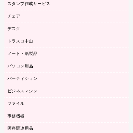
台車・脚立
スタンプ作成サービス
ゴム印作成サービス
園芸用品
ゴム印（フリーサイズ印）作成サービス
チェア
カウネットスタンプ作成サービス
工場用品
ゴム印（一行印）作成サービス
シヤチハタスタンプ作成サービス
デスク
オフィスチェア
梱包用テープ
ミーティングチェア
梱包用品
トラスコ中山
カウンター
応接イス・ベンチ
結束用品
デスク
ノート・紙製品
建築・作業用品
防災用備蓄食品・飲料
ミーティングテーブル
研究・環境管理用品
パソコン用品
ノート
防災用品
バインダーノート
養生用品
パーティション
キーボード／テンキー
ルーズリーフ
スマートフォン／モバイル周辺機器
ビジネスマシン
パーティション
伝票
セキュリティ用品
ホワイトボード・黒板
典礼用品
ファイル
インクジェットプリンタ／複合機
ディスプレイモニター
各種用紙
コピー機
ネットワーク／ＬＡＮアクセサリー
事務機器
その他ファイル
封筒
スキャナー
ネットワーク／ＬＡＮ機器
カードケース
医療関連用品
シュレッダ
帳簿
デジタルカメラ