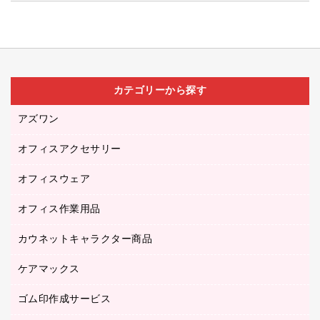
カテゴリーから探す
アズワン
オフィスアクセサリー
医療・介護用品（食品・飲料・食添製品）
研究・環境管理用品
オフィスウェア
オフィスアクセサリー
オフィス作業用品
アウター
ブラウス・シャツ
カウネットキャラクター商品
ペット用品
医療・介護・ワーキングウェア
作業用手袋
ケアマックス
カウネットキャラクター商品
作業用雑貨
ゴム印作成サービス
医療・介護用品（食品・飲料・食添製品）
倉庫収納用品