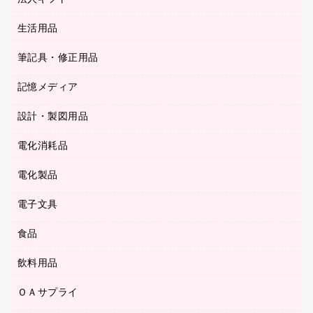
クリップ
陳列什器
統一伝票用ファイル
スティックのり
生活用品
カウネットギフト
ＰＯＰ用品
背幅が伸びるファイル
ステープラー本体
カウネットギフト（食品・飲料）
筆記具・修正用品
その他雑貨
２穴リフィル・２穴インデックス
ステープル針
高島屋
キッチン用品
３０穴リフィル・３０穴インデックス
記憶メディア
シャープペンシル
スプレーのり クリーナー
カウネットギフト
ゴミ袋
Ｚ式ファイル
シャープペンシル用替芯
セロハンテープ
設計・製図用品
ブルーレイディスク
スポーツ・レジャー用品
ホワイトボード用マーカー
テープのり
メディア収納用品
スリッパ・サンダル・シューズ
電化消耗品
設計・製図用品
ボールペン用替芯
テープカッター
ＣＤ－Ｒ
タオル・アメニティ用品
ボールペン（ゲルインク）
電化製品
アルバム
デスクトレー
ＣＤ－ＲＷ
ダストボックス
ボールペン（油性）
デスクライト
デスクマット
ＤＶＤ
電子文具
その他電化製品
ティッシュペーパー
マーキングペン（水性）
フィルム・カメラ用品
パンチ
キッチン・調理家電
トイレットペーパー
食品
その他電子文具
マーキングペン（油性）
乾電池・充電池
ファスナーつづり紐
掃除機・クリーナー
トイレ用品
ラベルテープ
万年筆
懐中電灯・ライト
飲料用品
菓子
フロアケース
空調・季節家電
トイレ用洗剤
ラベルライター
修正テープ
電球・蛍光灯
食品
ブックエンド／ブックスタンド
ＡＶ機器・アクセサリー
ＯＡサプライ
お茶備品
ハンドソープ・石鹸
電卓
修正液・修正ペン
メッシュケース／ペンケース