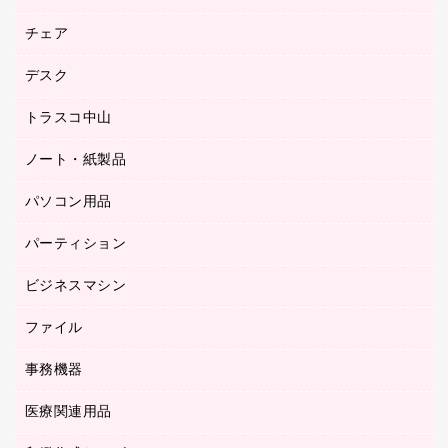
園芸用品
ゴム印（フリーサイズ印）作成サービス
チェア
カウネットスタンプ作成サービス
工場用品
ゴム印（一行印）作成サービス
シヤチハタスタンプ作成サービス
デスク
オフィスチェア
梱包用テープ
ミーティングチェア
梱包用品
トラスコ中山
カウンター
応接イス・ベンチ
結束用品
デスク
ノート・紙製品
建築・作業用品
防災用備蓄食品・飲料
ミーティングテーブル
研究・環境管理用品
パソコン用品
ノート
防災用品
バインダーノート
養生用品
パーティション
キーボード／テンキー
ルーズリーフ
スマートフォン／モバイル周辺機器
ビジネスマシン
パーティション
伝票
セキュリティ用品
ホワイトボード・黒板
典礼用品
ファイル
インクジェットプリンタ／複合機
ディスプレイモニター
各種用紙
コピー機
ネットワーク／ＬＡＮアクセサリー
事務機器
その他ファイル
封筒
スキャナー
ネットワーク／ＬＡＮ機器
カードケース
医療関連用品
シュレッダ
帳簿
デジタルカメラ
パソコンアクセサリー
クリップボード
タイムカード