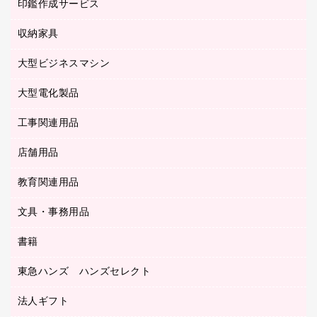
慶弔用品
ファクシミリ
印鑑作成サービス
介護用品
パソコンバッグ／収納用品
クリヤーブック（固定式）
タイムレコーダー
粘着メモ
プロジェクタ
使い捨て手袋
パソコン周辺機器
クリヤーブック（差替式）
収納家具
印鑑作成サービス
ラミネータ
額縁
メモリーカード
保健用品
マウス
クリヤーホルダー
ラミネートフィルム
大型ビジネスマシン
その他収納
レーザープリンタ／複合機
医療関連用品
マウスパッド
コンピュータ用ファイル
レーザーポインター
ロッカー・下駄箱
電話機
感染症対策用品
大型電化製品
プリンタ
各種ケーブル
パイプ式ファイル
大型シュレッダー（共配）
保管庫・書庫
ＵＳＢメモリ
感染症対策用品（食品・飲料・食添製品）
ＨＤＤ／ＳＳＤ
ファイルボックス
工事関連用品
テレビ・ＡＶ機器
ＯＨＰ用品
金庫
ＬＡＮケーブル
フォルダー
冷蔵庫・キッチン・調理家電
店舗用品
屋外用品
ＯＡクリーナー／エアダスター
フラットファイル
工事関連用品
教育関連用品
カウンター／お会計用品
ＯＡフィルター
リングファイル
サイン・看板用品
ＵＳＢハブ／ＵＳＢアクセサリー
レターファイル
文具・事務用品
教育関連用品
ディスプレイ用品
収納保存用品
書籍
その他文具
レジ・ポリ袋
名刺整理用品
はさみ
店舗運営用品
東急ハンズ ハンズセレクト
パソコンソフト
持ち出しファイル
カッター
紙手提げ袋
板目表紙・綴込表紙
法人ギフト
東急ハンズ
クリップ
陳列什器