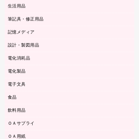
統一伝票用ファイル
スティックのり
生活用品
カウネットギフト
ＰＯＰ用品
背幅が伸びるファイル
ステープラー本体
カウネットギフト（食品・飲料）
筆記具・修正用品
その他雑貨
２穴リフィル・２穴インデックス
ステープル針
高島屋
キッチン用品
３０穴リフィル・３０穴インデックス
記憶メディア
シャープペンシル
スプレーのり クリーナー
カウネットギフト
ゴミ袋
Ｚ式ファイル
シャープペンシル用替芯
セロハンテープ
設計・製図用品
ブルーレイディスク
スポーツ・レジャー用品
ホワイトボード用マーカー
テープのり
メディア収納用品
スリッパ・サンダル・シューズ
電化消耗品
設計・製図用品
ボールペン用替芯
テープカッター
ＣＤ－Ｒ
タオル・アメニティ用品
ボールペン（ゲルインク）
電化製品
アルバム
デスクトレー
ＣＤ－ＲＷ
ダストボックス
ボールペン（油性）
デスクライト
デスクマット
ＤＶＤ
電子文具
その他電化製品
ティッシュペーパー
マーキングペン（水性）
フィルム・カメラ用品
パンチ
キッチン・調理家電
トイレットペーパー
食品
その他電子文具
マーキングペン（油性）
乾電池・充電池
ファスナーつづり紐
掃除機・クリーナー
トイレ用品
ラベルテープ
万年筆
懐中電灯・ライト
飲料用品
菓子
フロアケース
空調・季節家電
トイレ用洗剤
ラベルライター
修正テープ
電球・蛍光灯
食品
ブックエンド／ブックスタンド
ＡＶ機器・アクセサリー
ＯＡサプライ
お茶備品
ハンドソープ・石鹸
電卓
修正液・修正ペン
メッシュケース／ペンケース
ＯＡタップ／延長コード
インスタントコーヒー
ペーパータオル
ＯＡ用紙
インクカートリッジ
消しゴム