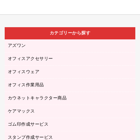
カテゴリーから探す
アズワン
オフィスアクセサリー
医療・介護用品（食品・飲料・食添製品）
研究・環境管理用品
オフィスウェア
オフィスアクセサリー
オフィス作業用品
アウター
ブラウス・シャツ
カウネットキャラクター商品
ペット用品
医療・介護・ワーキングウェア
作業用手袋
ケアマックス
カウネットキャラクター商品
作業用雑貨
ゴム印作成サービス
医療・介護用品（食品・飲料・食添製品）
倉庫収納用品
台車・脚立
スタンプ作成サービス
ゴム印作成サービス