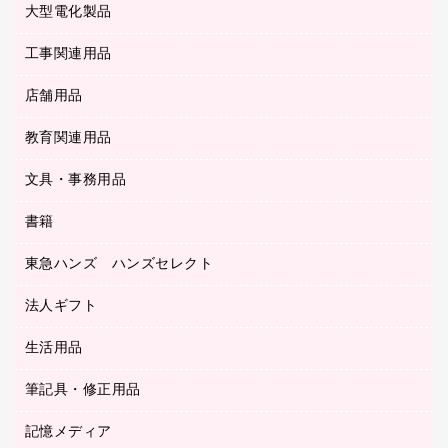
ロッカー・下駄箱
電話機
感染症対策用品
大型電化製品
プリンタ
各種ケーブル
パイプ式ファイル
大型シュレッダー（共配）
保管庫・書庫
ＵＳＢメモリ
感染症対策用品（食品・飲料・食添製品）
ＨＤＤ／ＳＳＤ
ファイルボックス
工事関連用品
テレビ・ＡＶ機器
ＯＨＰ用品
金庫
ＬＡＮケーブル
フォルダー
冷蔵庫・キッチン・調理家電
店舗用品
屋外用品
ＯＡクリーナー／エアダスター
フラットファイル
工事関連用品
教育関連用品
カウンター／お会計用品
ＯＡフィルター
リングファイル
サイン・看板用品
ＵＳＢハブ／ＵＳＢアクセサリー
レターファイル
文具・事務用品
教育関連用品
ディスプレイ用品
収納保存用品
書籍
その他文具
レジ・ポリ袋
名刺整理用品
はさみ
店舗運営用品
東急ハンズ ハンズセレクト
パソコンソフト
持ち出しファイル
カッター
紙手提げ袋
板目表紙・綴込表紙
法人ギフト
東急ハンズ
クリップ
陳列什器
統一伝票用ファイル
スティックのり
生活用品
カウネットギフト
ＰＯＰ用品
背幅が伸びるファイル
ステープラー本体
カウネットギフト（食品・飲料）
筆記具・修正用品
その他雑貨
２穴リフィル・２穴インデックス
ステープル針
高島屋
キッチン用品
３０穴リフィル・３０穴インデックス
記憶メディア
シャープペンシル
スプレーのり クリーナー
カウネットギフト