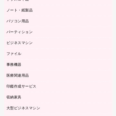
応接イス・ベンチ
結束用品
デスク
ノート・紙製品
建築・作業用品
防災用備蓄食品・飲料
ミーティングテーブル
研究・環境管理用品
パソコン用品
ノート
防災用品
バインダーノート
養生用品
パーティション
キーボード／テンキー
ルーズリーフ
スマートフォン／モバイル周辺機器
ビジネスマシン
パーティション
伝票
セキュリティ用品
ホワイトボード・黒板
典礼用品
ファイル
インクジェットプリンタ／複合機
ディスプレイモニター
各種用紙
コピー機
ネットワーク／ＬＡＮアクセサリー
事務機器
その他ファイル
封筒
スキャナー
ネットワーク／ＬＡＮ機器
カードケース
医療関連用品
シュレッダ
帳簿
デジタルカメラ
パソコンアクセサリー
クリップボード
タイムカード
慶弔用品
ファクシミリ
印鑑作成サービス
介護用品
パソコンバッグ／収納用品
クリヤーブック（固定式）
タイムレコーダー
粘着メモ
プロジェクタ
使い捨て手袋
パソコン周辺機器
クリヤーブック（差替式）
収納家具
印鑑作成サービス
ラミネータ
額縁
メモリーカード
保健用品
マウス
クリヤーホルダー
ラミネートフィルム
大型ビジネスマシン
その他収納
レーザープリンタ／複合機
医療関連用品
マウスパッド
コンピュータ用ファイル
レーザーポインター