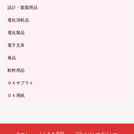
ゴミ袋
Ｚ式ファイル
シャープペンシル用替芯
セロハンテープ
設計・製図用品
ブルーレイディスク
スポーツ・レジャー用品
ホワイトボード用マーカー
テープのり
メディア収納用品
スリッパ・サンダル・シューズ
電化消耗品
設計・製図用品
ボールペン用替芯
テープカッター
ＣＤ－Ｒ
タオル・アメニティ用品
ボールペン（ゲルインク）
電化製品
アルバム
デスクトレー
ＣＤ－ＲＷ
ダストボックス
ボールペン（油性）
デスクライト
デスクマット
ＤＶＤ
電子文具
その他電化製品
ティッシュペーパー
マーキングペン（水性）
フィルム・カメラ用品
パンチ
キッチン・調理家電
トイレットペーパー
食品
その他電子文具
マーキングペン（油性）
乾電池・充電池
ファスナーつづり紐
掃除機・クリーナー
トイレ用品
ラベルテープ
万年筆
懐中電灯・ライト
飲料用品
菓子
フロアケース
空調・季節家電
トイレ用洗剤
ラベルライター
修正テープ
電球・蛍光灯
食品
ブックエンド／ブックスタンド
ＡＶ機器・アクセサリー
ＯＡサプライ
お茶備品
ハンドソープ・石鹸
電卓
修正液・修正ペン
メッシュケース／ペンケース
ＯＡタップ／延長コード
インスタントコーヒー
ペーパータオル
ＯＡ用紙
インクカートリッジ
消しゴム
メンディングテープ
コーヒーメーカー・備品
台所用洗剤
コピートナー
筆ペン
その他コピー用紙・プリンタ用紙
ラベル類
ソフトドリンク
掃除用品
トナーカートリッジ
蛍光マーカー
インクジェットプリンタ用紙
レターケース
ミネラルウォーター
掃除用洗剤
ファクシミリトナー
鉛筆
コピー用紙
レタートレー
ミルク・シュガー
殺虫剤
プリンタ用リボン