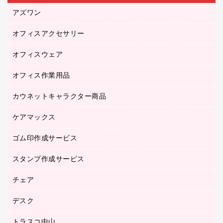
アズワン
オフィスアクセサリー
医療・介護用品（食品・飲料・食添製品）
研究・環境管理用品
オフィスウェア
オフィスアクセサリー
オフィス作業用品
アウター
ブラウス・シャツ
カウネットキャラクター商品
ペット用品
医療・介護・ワーキングウェア
作業用手袋
ケアマックス
カウネットキャラクター商品
作業用雑貨
ゴム印作成サービス
医療・介護用品（食品・飲料・食添製品）
倉庫収納用品
台車・脚立
スタンプ作成サービス
ゴム印作成サービス
園芸用品
ゴム印（フリーサイズ印）作成サービス
チェア
カウネットスタンプ作成サービス
工場用品
ゴム印（一行印）作成サービス
シヤチハタスタンプ作成サービス
デスク
オフィスチェア
梱包用テープ
ミーティングチェア
梱包用品
トラスコ中山
カウンター