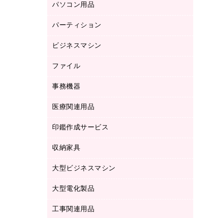
パソコン用品
ノート
防災用品
バインダーノート
養生用品
パーティション
キーボード／テンキー
ルーズリーフ
スマートフォン／モバイル周辺機器
ビジネスマシン
パーティション
伝票
セキュリティ用品
ホワイトボード・黒板
典礼用品
ファイル
インクジェットプリンタ／複合機
ディスプレイモニター
各種用紙
コピー機
ネットワーク／ＬＡＮアクセサリー
事務機器
その他ファイル
封筒
スキャナー
ネットワーク／ＬＡＮ機器
カードケース
医療関連用品
シュレッダ
帳簿
デジタルカメラ
パソコンアクセサリー
クリップボード
タイムカード
慶弔用品
ファクシミリ
印鑑作成サービス
介護用品
パソコンバッグ／収納用品
クリヤーブック（固定式）
タイムレコーダー
粘着メモ
プロジェクタ
使い捨て手袋
パソコン周辺機器
クリヤーブック（差替式）
収納家具
印鑑作成サービス
ラミネータ
額縁
メモリーカード
保健用品
マウス
クリヤーホルダー
ラミネートフィルム
大型ビジネスマシン
その他収納
レーザープリンタ／複合機
医療関連用品
マウスパッド
コンピュータ用ファイル
レーザーポインター
ロッカー・下駄箱
電話機
感染症対策用品
大型電化製品
プリンタ
各種ケーブル
パイプ式ファイル
大型シュレッダー（共配）
保管庫・書庫
ＵＳＢメモリ
感染症対策用品（食品・飲料・食添製
ＨＤＤ／ＳＳＤ
ファイルボックス
工事関連用品
テレビ・ＡＶ機器
ＯＨＰ用品
品）
金庫