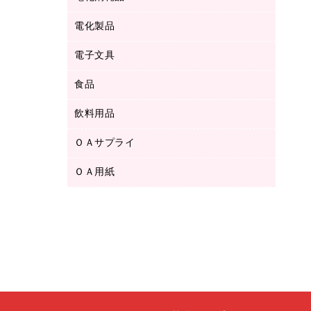
ボールペン用替芯
テープカッター
ＣＤ－Ｒ
タオル・アメニティ用品
ボールペン（ゲルインク）
電化製品
アルバム
デスクトレー
ＣＤ－ＲＷ
ダストボックス
ボールペン（油性）
デスクライト
デスクマット
ＤＶＤ
電子文具
その他電化製品
ティッシュペーパー
マーキングペン（水性）
フィルム・カメラ用品
パンチ
キッチン・調理家電
トイレットペーパー
食品
その他電子文具
マーキングペン（油性）
乾電池・充電池
ファスナーつづり紐
掃除機・クリーナー
トイレ用品
ラベルテープ
万年筆
懐中電灯・ライト
飲料用品
菓子
フロアケース
空調・季節家電
トイレ用洗剤
ラベルライター
修正テープ
電球・蛍光灯
食品
ブックエンド／ブックスタンド
ＡＶ機器・アクセサリー
ＯＡサプライ
お茶備品
ハンドソープ・石鹸
電卓
修正液・修正ペン
メッシュケース／ペンケース
ＯＡタップ／延長コード
インスタントコーヒー
ペーパータオル
ＯＡ用紙
インクカートリッジ
消しゴム
メンディングテープ
コーヒーメーカー・備品
台所用洗剤
コピートナー
筆ペン
その他コピー用紙・プリンタ用紙
ラベル類
ソフトドリンク
掃除用品
トナーカートリッジ
蛍光マーカー
インクジェットプリンタ用紙
レターケース
ミネラルウォーター
掃除用洗剤
ファクシミリトナー
鉛筆
コピー用紙
レタートレー
ミルク・シュガー
殺虫剤
プリンタ用リボン
ハガキ用紙
両面テープ
レギュラーコーヒー
洗濯用品
リサイクルインクカートリッジ
ファクシミリ用紙
保管・整理用品
医薬部外品
洗濯用洗剤
リサイクルトナー（プール方式）
プロッター用紙
備品／小物ケース