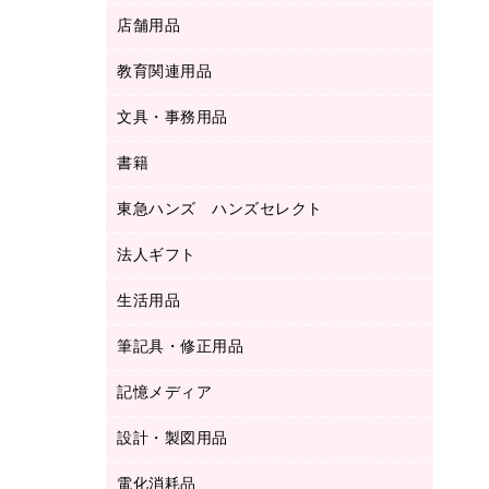
ＬＡＮケーブル
フォルダー
冷蔵庫・キッチン・調理家電
店舗用品
屋外用品
ＯＡクリーナー／エアダスター
フラットファイル
工事関連用品
教育関連用品
カウンター／お会計用品
ＯＡフィルター
リングファイル
サイン・看板用品
ＵＳＢハブ／ＵＳＢアクセサリー
レターファイル
文具・事務用品
教育関連用品
ディスプレイ用品
収納保存用品
書籍
その他文具
レジ・ポリ袋
名刺整理用品
はさみ
店舗運営用品
東急ハンズ ハンズセレクト
パソコンソフト
持ち出しファイル
カッター
紙手提げ袋
板目表紙・綴込表紙
法人ギフト
東急ハンズ
クリップ
陳列什器
統一伝票用ファイル
スティックのり
生活用品
カウネットギフト
ＰＯＰ用品
背幅が伸びるファイル
ステープラー本体
カウネットギフト（食品・飲料）
筆記具・修正用品
その他雑貨
２穴リフィル・２穴インデックス
ステープル針
高島屋
キッチン用品
３０穴リフィル・３０穴インデックス
記憶メディア
シャープペンシル
スプレーのり クリーナー
カウネットギフト
ゴミ袋
Ｚ式ファイル
シャープペンシル用替芯
セロハンテープ
設計・製図用品
ブルーレイディスク
スポーツ・レジャー用品
ホワイトボード用マーカー
テープのり
メディア収納用品
スリッパ・サンダル・シューズ
電化消耗品
設計・製図用品