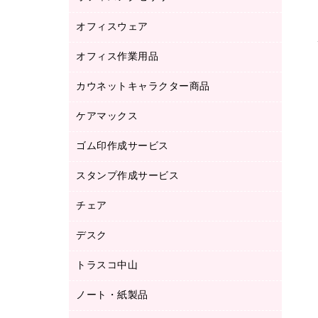
品）
オフィスウェア
オフィスアクセサリー
研究・環境管理用品
オフィス作業用品
アウター
ブラウス・シャツ
カウネットキャラクター商品
ペット用品
医療・介護・ワーキングウェア
作業用手袋
ケアマックス
カウネットキャラクター商品
作業用雑貨
ゴム印作成サービス
医療・介護用品（食品・飲料・食添製
倉庫収納用品
品）
台車・脚立
スタンプ作成サービス
ゴム印作成サービス
園芸用品
ゴム印（フリーサイズ印）作成サービス
チェア
カウネットスタンプ作成サービス
工場用品
ゴム印（一行印）作成サービス
シヤチハタスタンプ作成サービス
デスク
オフィスチェア
梱包用テープ
ミーティングチェア
梱包用品
トラスコ中山
カウンター
応接イス・ベンチ
結束用品
デスク
ノート・紙製品
建築・作業用品
防災用備蓄食品・飲料
ミーティングテーブル
研究・環境管理用品