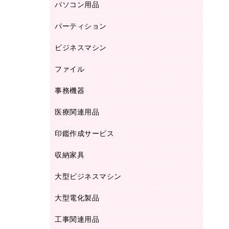
パソコン用品
ノート
防災用品
バインダーノート
養生用品
パーティション
キーボード／テンキー
ルーズリーフ
スマートフォン／モバイル周辺機器
ビジネスマシン
パーティション
伝票
セキュリティ用品
ホワイトボード・黒板
典礼用品
ファイル
インクジェットプリンタ／複合機
ディスプレイモニター
各種用紙
コピー機
ネットワーク／ＬＡＮアクセサリー
事務機器
その他ファイル
封筒
スキャナー
ネットワーク／ＬＡＮ機器
カードケース
医療関連用品
シュレッダ
帳簿
デジタルカメラ
パソコンアクセサリー
クリップボード
タイムカード
慶弔用品
ファクシミリ
印鑑作成サービス
介護用品
パソコンバッグ／収納用品
クリヤーブック（固定式）
タイムレコーダー
粘着メモ
プロジェクタ
使い捨て手袋
パソコン周辺機器
クリヤーブック（差替式）
収納家具
印鑑作成サービス
ラミネータ
額縁
メモリーカード
保健用品
マウス
クリヤーホルダー
ラミネートフィルム
大型ビジネスマシン
その他収納
レーザープリンタ／複合機
医療関連用品
マウスパッド
コンピュータ用ファイル
レーザーポインター
ロッカー・下駄箱
電話機
感染症対策用品
大型電化製品
プリンタ
各種ケーブル
パイプ式ファイル
大型シュレッダー（共配）
保管庫・書庫
ＵＳＢメモリ
感染症対策用品（食品・飲料・食添製
ＨＤＤ／ＳＳＤ
ファイルボックス
工事関連用品
テレビ・ＡＶ機器
ＯＨＰ用品
品）
金庫