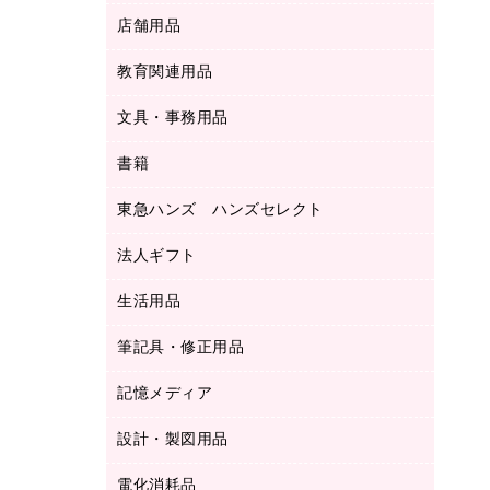
ＬＡＮケーブル
フォルダー
冷蔵庫・キッチン・調理家電
店舗用品
屋外用品
ＯＡクリーナー／エアダスター
フラットファイル
工事関連用品
教育関連用品
カウンター／お会計用品
ＯＡフィルター
リングファイル
サイン・看板用品
ＵＳＢハブ／ＵＳＢアクセサリー
レターファイル
文具・事務用品
教育関連用品
ディスプレイ用品
収納保存用品
書籍
その他文具
レジ・ポリ袋
名刺整理用品
はさみ
店舗運営用品
東急ハンズ ハンズセレクト
パソコンソフト
持ち出しファイル
カッター
紙手提げ袋
板目表紙・綴込表紙
法人ギフト
東急ハンズ
クリップ
陳列什器
統一伝票用ファイル
スティックのり
生活用品
カウネットギフト
ＰＯＰ用品
背幅が伸びるファイル
ステープラー本体
カウネットギフト（食品・飲料）
筆記具・修正用品
その他雑貨
２穴リフィル・２穴インデックス
ステープル針
高島屋
キッチン用品
３０穴リフィル・３０穴インデックス
記憶メディア
シャープペンシル
スプレーのり クリーナー
カウネットギフト
ゴミ袋
Ｚ式ファイル
シャープペンシル用替芯
セロハンテープ
設計・製図用品
ブルーレイディスク
スポーツ・レジャー用品
ホワイトボード用マーカー
テープのり
メディア収納用品
スリッパ・サンダル・シューズ
電化消耗品
設計・製図用品