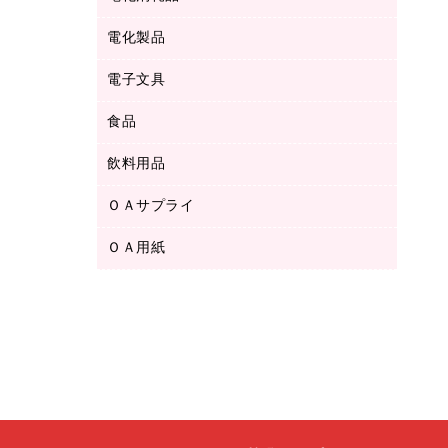
ボールペン用替芯
テープカッター
ＣＤ－Ｒ
タオル・アメニティ用品
ボールペン（ゲルインク）
電化製品
アルバム
デスクトレー
ＣＤ－ＲＷ
ダストボックス
ボールペン（油性）
デスクライト
デスクマット
ＤＶＤ
電子文具
その他電化製品
ティッシュペーパー
マーキングペン（水性）
フィルム・カメラ用品
パンチ
キッチン・調理家電
トイレットペーパー
食品
その他電子文具
マーキングペン（油性）
乾電池・充電池
ファスナーつづり紐
掃除機・クリーナー
トイレ用品
ラベルテープ
万年筆
懐中電灯・ライト
飲料用品
菓子
フロアケース
空調・季節家電
トイレ用洗剤
ラベルライター
修正テープ
電球・蛍光灯
食品
ブックエンド／ブックスタンド
ＡＶ機器・アクセサリー
ＯＡサプライ
お茶備品
ハンドソープ・石鹸
電卓
修正液・修正ペン
メッシュケース／ペンケース
ＯＡタップ／延長コード
インスタントコーヒー
ペーパータオル
ＯＡ用紙
インクカートリッジ
消しゴム
メンディングテープ
コーヒーメーカー・備品
台所用洗剤
コピートナー
筆ペン
その他コピー用紙・プリンタ用紙
ラベル類
ソフトドリンク
掃除用品
トナーカートリッジ
蛍光マーカー
インクジェットプリンタ用紙
レターケース
ミネラルウォーター
掃除用洗剤
ファクシミリトナー
鉛筆
コピー用紙
レタートレー
ミルク・シュガー
殺虫剤
プリンタ用リボン
ハガキ用紙
両面テープ
レギュラーコーヒー
洗濯用品
リサイクルインクカートリッジ
ファクシミリ用紙
保管・整理用品
医薬部外品
洗濯用洗剤
リサイクルトナー（プール方式）
プロッター用紙
備品／小物ケース