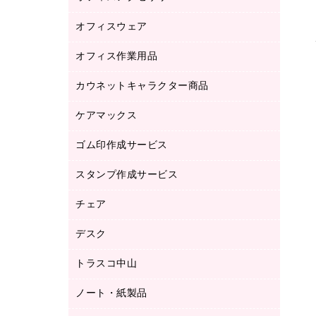
品）
オフィスウェア
オフィスアクセサリー
研究・環境管理用品
オフィス作業用品
アウター
ブラウス・シャツ
カウネットキャラクター商品
ペット用品
医療・介護・ワーキングウェア
作業用手袋
ケアマックス
カウネットキャラクター商品
作業用雑貨
ゴム印作成サービス
医療・介護用品（食品・飲料・食添製
倉庫収納用品
品）
台車・脚立
スタンプ作成サービス
ゴム印作成サービス
園芸用品
ゴム印（フリーサイズ印）作成サービス
チェア
カウネットスタンプ作成サービス
工場用品
ゴム印（一行印）作成サービス
シヤチハタスタンプ作成サービス
デスク
オフィスチェア
梱包用テープ
ミーティングチェア
梱包用品
トラスコ中山
カウンター
応接イス・ベンチ
結束用品
デスク
ノート・紙製品
建築・作業用品
防災用備蓄食品・飲料
ミーティングテーブル
研究・環境管理用品