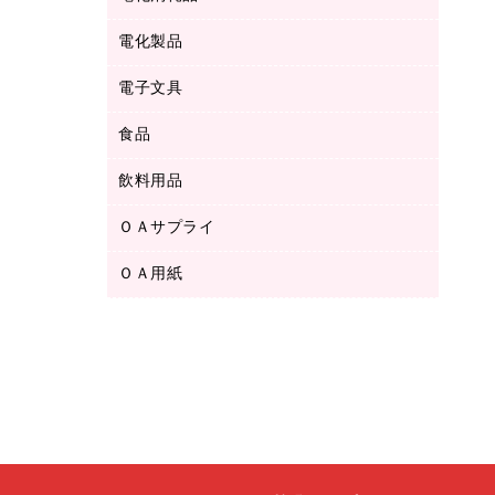
ボールペン用替芯
テープカッター
ＣＤ－Ｒ
タオル・アメニティ用品
ボールペン（ゲルインク）
電化製品
アルバム
デスクトレー
ＣＤ－ＲＷ
ダストボックス
ボールペン（油性）
デスクライト
デスクマット
ＤＶＤ
電子文具
その他電化製品
ティッシュペーパー
マーキングペン（水性）
フィルム・カメラ用品
パンチ
キッチン・調理家電
トイレットペーパー
食品
その他電子文具
マーキングペン（油性）
乾電池・充電池
ファスナーつづり紐
掃除機・クリーナー
トイレ用品
ラベルテープ
万年筆
懐中電灯・ライト
飲料用品
菓子
フロアケース
空調・季節家電
トイレ用洗剤
ラベルライター
修正テープ
電球・蛍光灯
食品
ブックエンド／ブックスタンド
ＡＶ機器・アクセサリー
ＯＡサプライ
お茶備品
ハンドソープ・石鹸
電卓
修正液・修正ペン
メッシュケース／ペンケース
ＯＡタップ／延長コード
インスタントコーヒー
ペーパータオル
ＯＡ用紙
インクカートリッジ
消しゴム
メンディングテープ
コーヒーメーカー・備品
台所用洗剤
コピートナー
筆ペン
その他コピー用紙・プリンタ用紙
ラベル類
ソフトドリンク
掃除用品
トナーカートリッジ
蛍光マーカー
インクジェットプリンタ用紙
レターケース
ミネラルウォーター
掃除用洗剤
ファクシミリトナー
鉛筆
コピー用紙
レタートレー
ミルク・シュガー
殺虫剤
プリンタ用リボン
ハガキ用紙
両面テープ
レギュラーコーヒー
洗濯用品
リサイクルインクカートリッジ
ファクシミリ用紙
保管・整理用品
医薬部外品
洗濯用洗剤
リサイクルトナー（プール方式）
プロッター用紙
備品／小物ケース