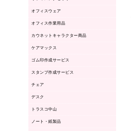
品）
オフィスウェア
オフィスアクセサリー
研究・環境管理用品
オフィス作業用品
アウター
ブラウス・シャツ
カウネットキャラクター商品
ペット用品
医療・介護・ワーキングウェア
作業用手袋
ケアマックス
カウネットキャラクター商品
作業用雑貨
ゴム印作成サービス
医療・介護用品（食品・飲料・食添製
倉庫収納用品
品）
台車・脚立
スタンプ作成サービス
ゴム印作成サービス
園芸用品
ゴム印（フリーサイズ印）作成サービス
チェア
カウネットスタンプ作成サービス
工場用品
ゴム印（一行印）作成サービス
シヤチハタスタンプ作成サービス
デスク
オフィスチェア
梱包用テープ
ミーティングチェア
梱包用品
トラスコ中山
カウンター
応接イス・ベンチ
結束用品
デスク
ノート・紙製品
建築・作業用品
防災用備蓄食品・飲料
ミーティングテーブル
研究・環境管理用品