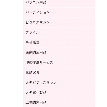
パソコン用品
ノート
防災用品
バインダーノート
養生用品
パーティション
キーボード／テンキー
ルーズリーフ
スマートフォン／モバイル周辺機器
ビジネスマシン
パーティション
伝票
セキュリティ用品
ホワイトボード・黒板
典礼用品
ファイル
インクジェットプリンタ／複合機
ディスプレイモニター
各種用紙
コピー機
ネットワーク／ＬＡＮアクセサリー
事務機器
その他ファイル
封筒
スキャナー
ネットワーク／ＬＡＮ機器
カードケース
医療関連用品
シュレッダ
帳簿
デジタルカメラ
パソコンアクセサリー
クリップボード
タイムカード
慶弔用品
ファクシミリ
印鑑作成サービス
介護用品
パソコンバッグ／収納用品
クリヤーブック（固定式）
タイムレコーダー
粘着メモ
プロジェクタ
使い捨て手袋
パソコン周辺機器
クリヤーブック（差替式）
収納家具
印鑑作成サービス
ラミネータ
額縁
メモリーカード
保健用品
マウス
クリヤーホルダー
ラミネートフィルム
大型ビジネスマシン
その他収納
レーザープリンタ／複合機
医療関連用品
マウスパッド
コンピュータ用ファイル
レーザーポインター
ロッカー・下駄箱
電話機
感染症対策用品
大型電化製品
プリンタ
各種ケーブル
パイプ式ファイル
大型シュレッダー（共配）
保管庫・書庫
ＵＳＢメモリ
感染症対策用品（食品・飲料・食添製
ＨＤＤ／ＳＳＤ
ファイルボックス
工事関連用品
テレビ・ＡＶ機器
ＯＨＰ用品
品）
金庫