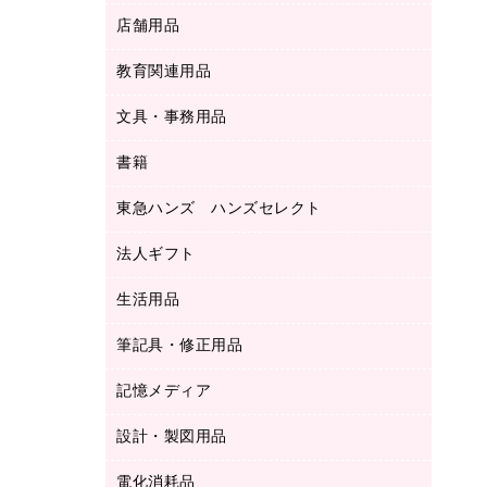
ＬＡＮケーブル
フォルダー
冷蔵庫・キッチン・調理家電
店舗用品
屋外用品
ＯＡクリーナー／エアダスター
フラットファイル
工事関連用品
教育関連用品
カウンター／お会計用品
ＯＡフィルター
リングファイル
サイン・看板用品
ＵＳＢハブ／ＵＳＢアクセサリー
レターファイル
文具・事務用品
教育関連用品
ディスプレイ用品
収納保存用品
書籍
その他文具
レジ・ポリ袋
名刺整理用品
はさみ
店舗運営用品
東急ハンズ ハンズセレクト
パソコンソフト
持ち出しファイル
カッター
紙手提げ袋
板目表紙・綴込表紙
法人ギフト
東急ハンズ
クリップ
陳列什器
統一伝票用ファイル
スティックのり
生活用品
カウネットギフト
ＰＯＰ用品
背幅が伸びるファイル
ステープラー本体
カウネットギフト（食品・飲料）
筆記具・修正用品
その他雑貨
２穴リフィル・２穴インデックス
ステープル針
高島屋
キッチン用品
３０穴リフィル・３０穴インデックス
記憶メディア
シャープペンシル
スプレーのり クリーナー
カウネットギフト
ゴミ袋
Ｚ式ファイル
シャープペンシル用替芯
セロハンテープ
設計・製図用品
ブルーレイディスク
スポーツ・レジャー用品
ホワイトボード用マーカー
テープのり
メディア収納用品
スリッパ・サンダル・シューズ
電化消耗品
設計・製図用品