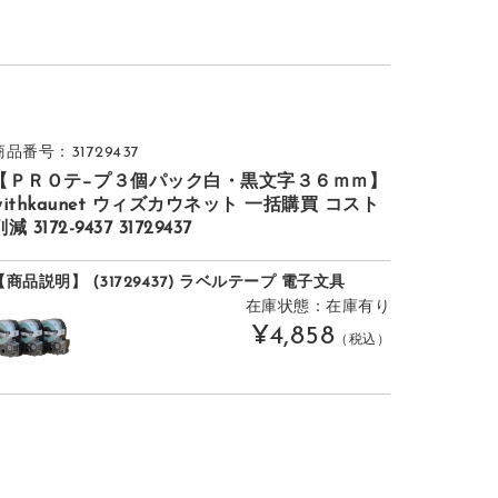
商品番号：31729437
【ＰＲＯテ−プ３個パック白・黒文字３６ｍｍ】
withkaunet ウィズカウネット 一括購買 コスト
減 3172-9437 31729437
【商品説明】 (31729437) ラベルテープ 電子文具
在庫状態：在庫有り
¥4,858
（税込）