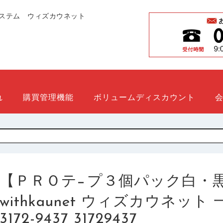
ステム ウィズカウネット
れ
購買管理機能
ボリュームディスカウント
【ＰＲＯテ−プ３個パック白・
withkaunet ウィズカウネッ
3172-9437 31729437