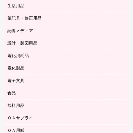
統一伝票用ファイル
スティックのり
生活用品
カウネットギフト
ＰＯＰ用品
背幅が伸びるファイル
ステープラー本体
カウネットギフト（食品・飲料）
筆記具・修正用品
その他雑貨
２穴リフィル・２穴インデックス
ステープル針
高島屋
キッチン用品
３０穴リフィル・３０穴インデックス
記憶メディア
シャープペンシル
スプレーのり クリーナー
カウネットギフト
ゴミ袋
Ｚ式ファイル
シャープペンシル用替芯
セロハンテープ
設計・製図用品
ブルーレイディスク
スポーツ・レジャー用品
ホワイトボード用マーカー
テープのり
メディア収納用品
スリッパ・サンダル・シューズ
電化消耗品
設計・製図用品
ボールペン用替芯
テープカッター
ＣＤ－Ｒ
タオル・アメニティ用品
ボールペン（ゲルインク）
電化製品
アルバム
デスクトレー
ＣＤ－ＲＷ
ダストボックス
ボールペン（油性）
デスクライト
デスクマット
ＤＶＤ
電子文具
その他電化製品
ティッシュペーパー
マーキングペン（水性）
フィルム・カメラ用品
パンチ
キッチン・調理家電
トイレットペーパー
食品
その他電子文具
マーキングペン（油性）
乾電池・充電池
ファスナーつづり紐
掃除機・クリーナー
トイレ用品
ラベルテープ
万年筆
懐中電灯・ライト
飲料用品
菓子
フロアケース
空調・季節家電
トイレ用洗剤
ラベルライター
修正テープ
電球・蛍光灯
食品
ブックエンド／ブックスタンド
ＡＶ機器・アクセサリー
ＯＡサプライ
お茶備品
ハンドソープ・石鹸
電卓
修正液・修正ペン
メッシュケース／ペンケース
ＯＡタップ／延長コード
インスタントコーヒー
ペーパータオル
ＯＡ用紙
インクカートリッジ
消しゴム