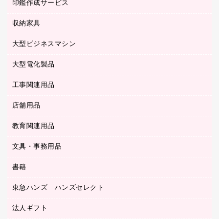
慶弔用品
ファクシミリ
印鑑作成サービス
介護用品
パソコンバッグ／収納用品
クリヤーブック（固定式）
タイムレコーダー
粘着メモ
プロジェクタ
使い捨て手袋
パソコン周辺機器
クリヤーブック（差替式）
収納家具
印鑑作成サービス
ラミネータ
額縁
メモリーカード
保健用品
マウス
クリヤーホルダー
ラミネートフィルム
大型ビジネスマシン
その他収納
レーザープリンタ／複合機
医療関連用品
マウスパッド
コンピュータ用ファイル
レーザーポインター
ロッカー・下駄箱
電話機
感染症対策用品
大型電化製品
プリンタ
各種ケーブル
パイプ式ファイル
大型シュレッダー（共配）
保管庫・書庫
ＵＳＢメモリ
感染症対策用品（食品・飲料・食添製品）
ＨＤＤ／ＳＳＤ
ファイルボックス
工事関連用品
テレビ・ＡＶ機器
ＯＨＰ用品
金庫
ＬＡＮケーブル
フォルダー
冷蔵庫・キッチン・調理家電
店舗用品
屋外用品
ＯＡクリーナー／エアダスター
フラットファイル
工事関連用品
教育関連用品
カウンター／お会計用品
ＯＡフィルター
リングファイル
サイン・看板用品
ＵＳＢハブ／ＵＳＢアクセサリー
レターファイル
文具・事務用品
教育関連用品
ディスプレイ用品
収納保存用品
書籍
その他文具
レジ・ポリ袋
名刺整理用品
はさみ
店舗運営用品
東急ハンズ ハンズセレクト
パソコンソフト
持ち出しファイル
カッター
紙手提げ袋
板目表紙・綴込表紙
法人ギフト
東急ハンズ
クリップ
陳列什器