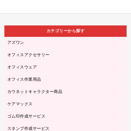
カテゴリーから探す
アズワン
オフィスアクセサリー
医療・介護用品（食品・飲料・食添製品）
研究・環境管理用品
オフィスウェア
オフィスアクセサリー
オフィス作業用品
アウター
ブラウス・シャツ
カウネットキャラクター商品
ペット用品
医療・介護・ワーキングウェア
作業用手袋
ケアマックス
カウネットキャラクター商品
作業用雑貨
ゴム印作成サービス
医療・介護用品（食品・飲料・食添製品）
倉庫収納用品
台車・脚立
スタンプ作成サービス
ゴム印作成サービス