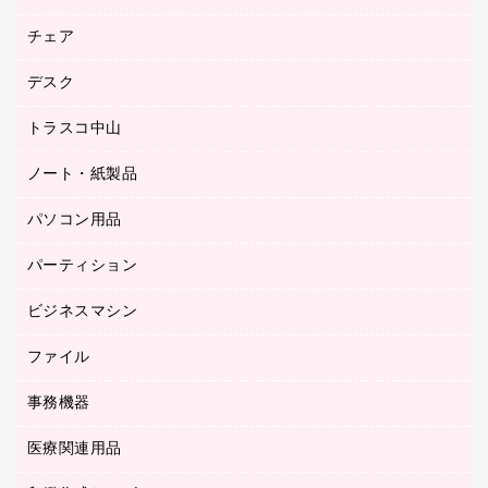
園芸用品
ゴム印（フリーサイズ印）作成サービス
チェア
カウネットスタンプ作成サービス
工場用品
ゴム印（一行印）作成サービス
シヤチハタスタンプ作成サービス
デスク
オフィスチェア
梱包用テープ
ミーティングチェア
梱包用品
トラスコ中山
カウンター
応接イス・ベンチ
結束用品
デスク
ノート・紙製品
建築・作業用品
防災用備蓄食品・飲料
ミーティングテーブル
研究・環境管理用品
パソコン用品
ノート
防災用品
バインダーノート
養生用品
パーティション
キーボード／テンキー
ルーズリーフ
スマートフォン／モバイル周辺機器
ビジネスマシン
パーティション
伝票
セキュリティ用品
ホワイトボード・黒板
典礼用品
ファイル
インクジェットプリンタ／複合機
ディスプレイモニター
各種用紙
コピー機
ネットワーク／ＬＡＮアクセサリー
事務機器
その他ファイル
封筒
スキャナー
ネットワーク／ＬＡＮ機器
カードケース
医療関連用品
シュレッダ
帳簿
デジタルカメラ
パソコンアクセサリー
クリップボード
タイムカード