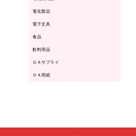
ボールペン用替芯
テープカッター
ＣＤ－Ｒ
タオル・アメニティ用品
ボールペン（ゲルインク）
電化製品
アルバム
デスクトレー
ＣＤ－ＲＷ
ダストボックス
ボールペン（油性）
デスクライト
デスクマット
ＤＶＤ
電子文具
その他電化製品
ティッシュペーパー
マーキングペン（水性）
フィルム・カメラ用品
パンチ
キッチン・調理家電
トイレットペーパー
食品
その他電子文具
マーキングペン（油性）
乾電池・充電池
ファスナーつづり紐
掃除機・クリーナー
トイレ用品
ラベルテープ
万年筆
懐中電灯・ライト
飲料用品
菓子
フロアケース
空調・季節家電
トイレ用洗剤
ラベルライター
修正テープ
電球・蛍光灯
食品
ブックエンド／ブックスタンド
ＡＶ機器・アクセサリー
ＯＡサプライ
お茶備品
ハンドソープ・石鹸
電卓
修正液・修正ペン
メッシュケース／ペンケース
ＯＡタップ／延長コード
インスタントコーヒー
ペーパータオル
ＯＡ用紙
インクカートリッジ
消しゴム
メンディングテープ
コーヒーメーカー・備品
台所用洗剤
コピートナー
筆ペン
その他コピー用紙・プリンタ用紙
ラベル類
ソフトドリンク
掃除用品
トナーカートリッジ
蛍光マーカー
インクジェットプリンタ用紙
レターケース
ミネラルウォーター
掃除用洗剤
ファクシミリトナー
鉛筆
コピー用紙
レタートレー
ミルク・シュガー
殺虫剤
プリンタ用リボン
ハガキ用紙
両面テープ
レギュラーコーヒー
洗濯用品
リサイクルインクカートリッジ
ファクシミリ用紙
保管・整理用品
医薬部外品
洗濯用洗剤
リサイクルトナー（プール方式）
プロッター用紙
備品／小物ケース