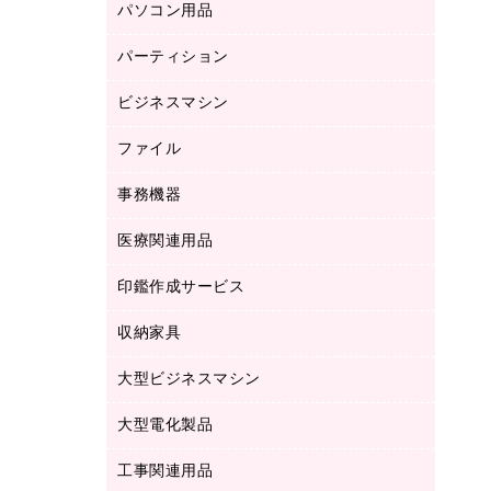
パソコン用品
ノート
防災用品
バインダーノート
養生用品
パーティション
キーボード／テンキー
ルーズリーフ
スマートフォン／モバイル周辺機器
ビジネスマシン
パーティション
伝票
セキュリティ用品
ホワイトボード・黒板
典礼用品
ファイル
インクジェットプリンタ／複合機
ディスプレイモニター
各種用紙
コピー機
ネットワーク／ＬＡＮアクセサリー
事務機器
その他ファイル
封筒
スキャナー
ネットワーク／ＬＡＮ機器
カードケース
医療関連用品
シュレッダ
帳簿
デジタルカメラ
パソコンアクセサリー
クリップボード
タイムカード
慶弔用品
ファクシミリ
印鑑作成サービス
介護用品
パソコンバッグ／収納用品
クリヤーブック（固定式）
タイムレコーダー
粘着メモ
プロジェクタ
使い捨て手袋
パソコン周辺機器
クリヤーブック（差替式）
収納家具
印鑑作成サービス
ラミネータ
額縁
メモリーカード
保健用品
マウス
クリヤーホルダー
ラミネートフィルム
大型ビジネスマシン
その他収納
レーザープリンタ／複合機
医療関連用品
マウスパッド
コンピュータ用ファイル
レーザーポインター
ロッカー・下駄箱
電話機
感染症対策用品
大型電化製品
プリンタ
各種ケーブル
パイプ式ファイル
大型シュレッダー（共配）
保管庫・書庫
ＵＳＢメモリ
感染症対策用品（食品・飲料・食添製
ＨＤＤ／ＳＳＤ
ファイルボックス
工事関連用品
テレビ・ＡＶ機器
ＯＨＰ用品
品）
金庫