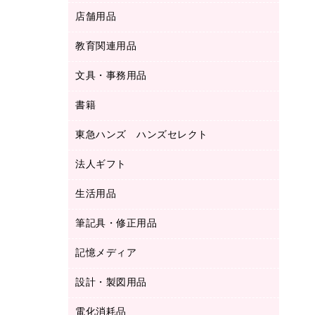
ＬＡＮケーブル
フォルダー
冷蔵庫・キッチン・調理家電
店舗用品
屋外用品
ＯＡクリーナー／エアダスター
フラットファイル
工事関連用品
教育関連用品
カウンター／お会計用品
ＯＡフィルター
リングファイル
サイン・看板用品
ＵＳＢハブ／ＵＳＢアクセサリー
レターファイル
文具・事務用品
教育関連用品
ディスプレイ用品
収納保存用品
書籍
その他文具
レジ・ポリ袋
名刺整理用品
はさみ
店舗運営用品
東急ハンズ ハンズセレクト
パソコンソフト
持ち出しファイル
カッター
紙手提げ袋
板目表紙・綴込表紙
法人ギフト
東急ハンズ
クリップ
陳列什器
統一伝票用ファイル
スティックのり
生活用品
カウネットギフト
ＰＯＰ用品
背幅が伸びるファイル
ステープラー本体
カウネットギフト（食品・飲料）
筆記具・修正用品
その他雑貨
２穴リフィル・２穴インデックス
ステープル針
高島屋
キッチン用品
３０穴リフィル・３０穴インデックス
記憶メディア
シャープペンシル
スプレーのり クリーナー
カウネットギフト
ゴミ袋
Ｚ式ファイル
シャープペンシル用替芯
セロハンテープ
設計・製図用品
ブルーレイディスク
スポーツ・レジャー用品
ホワイトボード用マーカー
テープのり
メディア収納用品
スリッパ・サンダル・シューズ
電化消耗品
設計・製図用品