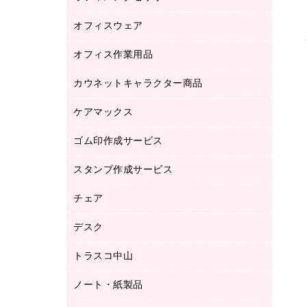
品）
オフィスウェア
オフィスアクセサリー
研究・環境管理用品
オフィス作業用品
アウター
ブラウス・シャツ
カウネットキャラクター商品
ペット用品
医療・介護・ワーキングウェア
作業用手袋
ケアマックス
カウネットキャラクター商品
作業用雑貨
ゴム印作成サービス
医療・介護用品（食品・飲料・食添製
倉庫収納用品
品）
台車・脚立
スタンプ作成サービス
ゴム印作成サービス
園芸用品
ゴム印（フリーサイズ印）作成サービス
チェア
カウネットスタンプ作成サービス
工場用品
ゴム印（一行印）作成サービス
シヤチハタスタンプ作成サービス
デスク
オフィスチェア
梱包用テープ
ミーティングチェア
梱包用品
トラスコ中山
カウンター
応接イス・ベンチ
結束用品
デスク
ノート・紙製品
建築・作業用品
防災用備蓄食品・飲料
ミーティングテーブル
研究・環境管理用品