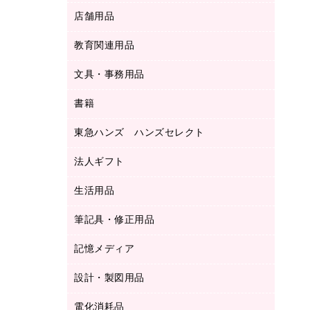
ＬＡＮケーブル
フォルダー
冷蔵庫・キッチン・調理家電
店舗用品
屋外用品
ＯＡクリーナー／エアダスター
フラットファイル
工事関連用品
教育関連用品
カウンター／お会計用品
ＯＡフィルター
リングファイル
サイン・看板用品
ＵＳＢハブ／ＵＳＢアクセサリー
レターファイル
文具・事務用品
教育関連用品
ディスプレイ用品
収納保存用品
書籍
その他文具
レジ・ポリ袋
名刺整理用品
はさみ
店舗運営用品
東急ハンズ ハンズセレクト
パソコンソフト
持ち出しファイル
カッター
紙手提げ袋
板目表紙・綴込表紙
法人ギフト
東急ハンズ
クリップ
陳列什器
統一伝票用ファイル
スティックのり
生活用品
カウネットギフト
ＰＯＰ用品
背幅が伸びるファイル
ステープラー本体
カウネットギフト（食品・飲料）
筆記具・修正用品
その他雑貨
２穴リフィル・２穴インデックス
ステープル針
高島屋
キッチン用品
３０穴リフィル・３０穴インデックス
記憶メディア
シャープペンシル
スプレーのり クリーナー
カウネットギフト
ゴミ袋
Ｚ式ファイル
シャープペンシル用替芯
セロハンテープ
設計・製図用品
ブルーレイディスク
スポーツ・レジャー用品
ホワイトボード用マーカー
テープのり
メディア収納用品
スリッパ・サンダル・シューズ
電化消耗品
設計・製図用品