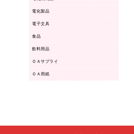
ボールペン用替芯
テープカッター
ＣＤ－Ｒ
タオル・アメニティ用品
ボールペン（ゲルインク）
電化製品
アルバム
デスクトレー
ＣＤ－ＲＷ
ダストボックス
ボールペン（油性）
デスクライト
デスクマット
ＤＶＤ
電子文具
その他電化製品
ティッシュペーパー
マーキングペン（水性）
フィルム・カメラ用品
パンチ
キッチン・調理家電
トイレットペーパー
食品
その他電子文具
マーキングペン（油性）
乾電池・充電池
ファスナーつづり紐
掃除機・クリーナー
トイレ用品
ラベルテープ
万年筆
懐中電灯・ライト
飲料用品
菓子
フロアケース
空調・季節家電
トイレ用洗剤
ラベルライター
修正テープ
電球・蛍光灯
食品
ブックエンド／ブックスタンド
ＡＶ機器・アクセサリー
ＯＡサプライ
お茶備品
ハンドソープ・石鹸
電卓
修正液・修正ペン
メッシュケース／ペンケース
ＯＡタップ／延長コード
インスタントコーヒー
ペーパータオル
ＯＡ用紙
インクカートリッジ
消しゴム
メンディングテープ
コーヒーメーカー・備品
台所用洗剤
コピートナー
筆ペン
その他コピー用紙・プリンタ用紙
ラベル類
ソフトドリンク
掃除用品
トナーカートリッジ
蛍光マーカー
インクジェットプリンタ用紙
レターケース
ミネラルウォーター
掃除用洗剤
ファクシミリトナー
鉛筆
コピー用紙
レタートレー
ミルク・シュガー
殺虫剤
プリンタ用リボン
ハガキ用紙
両面テープ
レギュラーコーヒー
洗濯用品
リサイクルインクカートリッジ
ファクシミリ用紙
保管・整理用品
医薬部外品
洗濯用洗剤
リサイクルトナー（プール方式）
プロッター用紙
備品／小物ケース