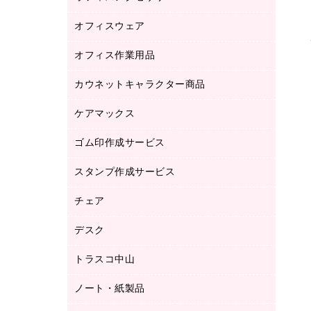
品）
オフィスウェア
オフィスアクセサリー
研究・環境管理用品
オフィス作業用品
アウター
ブラウス・シャツ
カウネットキャラクター商品
ペット用品
医療・介護・ワーキングウェア
作業用手袋
ケアマックス
カウネットキャラクター商品
作業用雑貨
ゴム印作成サービス
医療・介護用品（食品・飲料・食添製
倉庫収納用品
品）
台車・脚立
スタンプ作成サービス
ゴム印作成サービス
園芸用品
ゴム印（フリーサイズ印）作成サービス
チェア
カウネットスタンプ作成サービス
工場用品
ゴム印（一行印）作成サービス
シヤチハタスタンプ作成サービス
デスク
オフィスチェア
梱包用テープ
ミーティングチェア
梱包用品
トラスコ中山
カウンター
応接イス・ベンチ
結束用品
デスク
ノート・紙製品
建築・作業用品
防災用備蓄食品・飲料
ミーティングテーブル
研究・環境管理用品