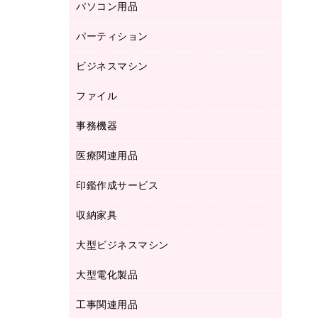
パソコン用品
ノート
防災用品
バインダーノート
養生用品
パーティション
キーボード／テンキー
ルーズリーフ
スマートフォン／モバイル周辺機器
ビジネスマシン
パーティション
伝票
セキュリティ用品
ホワイトボード・黒板
典礼用品
ファイル
インクジェットプリンタ／複合機
ディスプレイモニター
各種用紙
コピー機
ネットワーク／ＬＡＮアクセサリー
事務機器
その他ファイル
封筒
スキャナー
ネットワーク／ＬＡＮ機器
カードケース
医療関連用品
シュレッダ
帳簿
デジタルカメラ
パソコンアクセサリー
クリップボード
タイムカード
慶弔用品
ファクシミリ
印鑑作成サービス
介護用品
パソコンバッグ／収納用品
クリヤーブック（固定式）
タイムレコーダー
粘着メモ
プロジェクタ
使い捨て手袋
パソコン周辺機器
クリヤーブック（差替式）
収納家具
印鑑作成サービス
ラミネータ
額縁
メモリーカード
保健用品
マウス
クリヤーホルダー
ラミネートフィルム
大型ビジネスマシン
その他収納
レーザープリンタ／複合機
医療関連用品
マウスパッド
コンピュータ用ファイル
レーザーポインター
ロッカー・下駄箱
電話機
感染症対策用品
大型電化製品
プリンタ
各種ケーブル
パイプ式ファイル
大型シュレッダー（共配）
保管庫・書庫
ＵＳＢメモリ
感染症対策用品（食品・飲料・食添製
ＨＤＤ／ＳＳＤ
ファイルボックス
工事関連用品
テレビ・ＡＶ機器
ＯＨＰ用品
品）
金庫