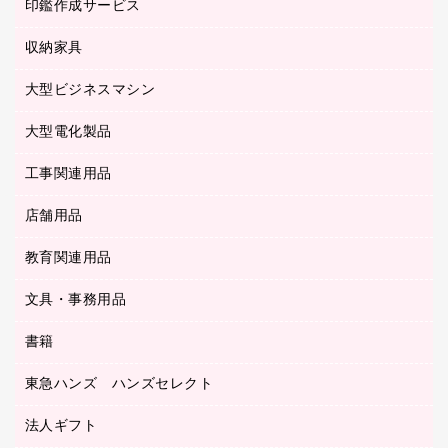
慶弔用品
ファクシミリ
印鑑作成サービス
介護用品
パソコンバッグ／収納用品
クリヤーブック（固定式）
タイムレコーダー
粘着メモ
プロジェクタ
使い捨て手袋
パソコン周辺機器
クリヤーブック（差替式）
収納家具
印鑑作成サービス
ラミネータ
額縁
メモリーカード
保健用品
マウス
クリヤーホルダー
ラミネートフィルム
大型ビジネスマシン
その他収納
レーザープリンタ／複合機
医療関連用品
マウスパッド
コンピュータ用ファイル
レーザーポインター
ロッカー・下駄箱
電話機
感染症対策用品
大型電化製品
プリンタ
各種ケーブル
パイプ式ファイル
大型シュレッダー（共配）
保管庫・書庫
ＵＳＢメモリ
感染症対策用品（食品・飲料・食添製品）
ＨＤＤ／ＳＳＤ
ファイルボックス
工事関連用品
テレビ・ＡＶ機器
ＯＨＰ用品
金庫
ＬＡＮケーブル
フォルダー
冷蔵庫・キッチン・調理家電
店舗用品
屋外用品
ＯＡクリーナー／エアダスター
フラットファイル
工事関連用品
教育関連用品
カウンター／お会計用品
ＯＡフィルター
リングファイル
サイン・看板用品
ＵＳＢハブ／ＵＳＢアクセサリー
レターファイル
文具・事務用品
教育関連用品
ディスプレイ用品
収納保存用品
書籍
その他文具
レジ・ポリ袋
名刺整理用品
はさみ
店舗運営用品
東急ハンズ ハンズセレクト
パソコンソフト
持ち出しファイル
カッター
紙手提げ袋
板目表紙・綴込表紙
法人ギフト
東急ハンズ
クリップ
陳列什器