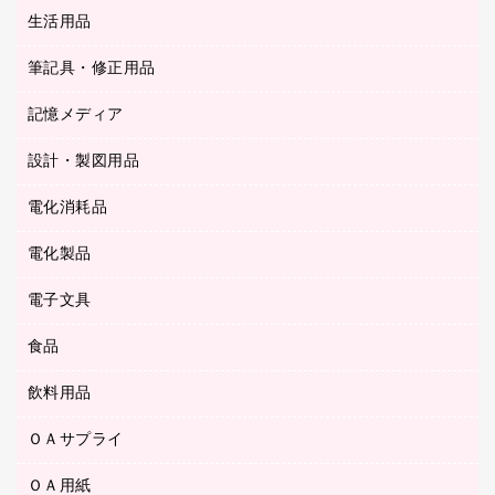
統一伝票用ファイル
スティックのり
生活用品
カウネットギフト
ＰＯＰ用品
背幅が伸びるファイル
ステープラー本体
カウネットギフト（食品・飲料）
筆記具・修正用品
その他雑貨
２穴リフィル・２穴インデックス
ステープル針
高島屋
キッチン用品
３０穴リフィル・３０穴インデックス
記憶メディア
シャープペンシル
スプレーのり クリーナー
カウネットギフト
ゴミ袋
Ｚ式ファイル
シャープペンシル用替芯
セロハンテープ
設計・製図用品
ブルーレイディスク
スポーツ・レジャー用品
ホワイトボード用マーカー
テープのり
メディア収納用品
スリッパ・サンダル・シューズ
電化消耗品
設計・製図用品
ボールペン用替芯
テープカッター
ＣＤ－Ｒ
タオル・アメニティ用品
ボールペン（ゲルインク）
電化製品
アルバム
デスクトレー
ＣＤ－ＲＷ
ダストボックス
ボールペン（油性）
デスクライト
デスクマット
ＤＶＤ
電子文具
その他電化製品
ティッシュペーパー
マーキングペン（水性）
フィルム・カメラ用品
パンチ
キッチン・調理家電
トイレットペーパー
食品
その他電子文具
マーキングペン（油性）
乾電池・充電池
ファスナーつづり紐
掃除機・クリーナー
トイレ用品
ラベルテープ
万年筆
懐中電灯・ライト
飲料用品
菓子
フロアケース
空調・季節家電
トイレ用洗剤
ラベルライター
修正テープ
電球・蛍光灯
食品
ブックエンド／ブックスタンド
ＡＶ機器・アクセサリー
ＯＡサプライ
お茶備品
ハンドソープ・石鹸
電卓
修正液・修正ペン
メッシュケース／ペンケース
ＯＡタップ／延長コード
インスタントコーヒー
ペーパータオル
ＯＡ用紙
インクカートリッジ
消しゴム