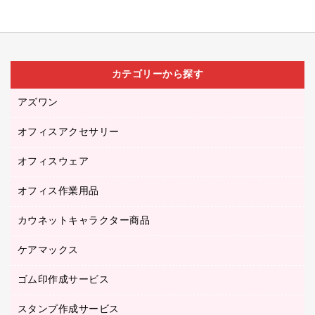
カテゴリーから探す
アズワン
オフィスアクセサリー
医療・介護用品（食品・飲料・食添製品）
研究・環境管理用品
オフィスウェア
オフィスアクセサリー
オフィス作業用品
アウター
ブラウス・シャツ
カウネットキャラクター商品
ペット用品
医療・介護・ワーキングウェア
作業用手袋
ケアマックス
カウネットキャラクター商品
作業用雑貨
ゴム印作成サービス
医療・介護用品（食品・飲料・食添製品）
倉庫収納用品
台車・脚立
スタンプ作成サービス
ゴム印作成サービス