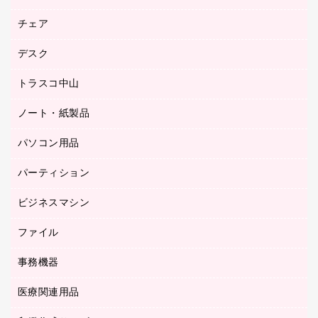
園芸用品
ゴム印（フリーサイズ印）作成サービス
チェア
カウネットスタンプ作成サービス
工場用品
ゴム印（一行印）作成サービス
シヤチハタスタンプ作成サービス
デスク
オフィスチェア
梱包用テープ
ミーティングチェア
梱包用品
トラスコ中山
カウンター
応接イス・ベンチ
結束用品
デスク
ノート・紙製品
建築・作業用品
防災用備蓄食品・飲料
ミーティングテーブル
研究・環境管理用品
パソコン用品
ノート
防災用品
バインダーノート
養生用品
パーティション
キーボード／テンキー
ルーズリーフ
スマートフォン／モバイル周辺機器
ビジネスマシン
パーティション
伝票
セキュリティ用品
ホワイトボード・黒板
典礼用品
ファイル
インクジェットプリンタ／複合機
ディスプレイモニター
各種用紙
コピー機
ネットワーク／ＬＡＮアクセサリー
事務機器
その他ファイル
封筒
スキャナー
ネットワーク／ＬＡＮ機器
カードケース
医療関連用品
シュレッダ
帳簿
デジタルカメラ
パソコンアクセサリー
クリップボード
タイムカード