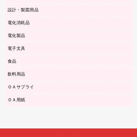
カウネットギフト
ゴミ袋
Ｚ式ファイル
シャープペンシル用替芯
セロハンテープ
設計・製図用品
ブルーレイディスク
スポーツ・レジャー用品
ホワイトボード用マーカー
テープのり
メディア収納用品
スリッパ・サンダル・シューズ
電化消耗品
設計・製図用品
ボールペン用替芯
テープカッター
ＣＤ－Ｒ
タオル・アメニティ用品
ボールペン（ゲルインク）
電化製品
アルバム
デスクトレー
ＣＤ－ＲＷ
ダストボックス
ボールペン（油性）
デスクライト
デスクマット
ＤＶＤ
電子文具
その他電化製品
ティッシュペーパー
マーキングペン（水性）
フィルム・カメラ用品
パンチ
キッチン・調理家電
トイレットペーパー
食品
その他電子文具
マーキングペン（油性）
乾電池・充電池
ファスナーつづり紐
掃除機・クリーナー
トイレ用品
ラベルテープ
万年筆
懐中電灯・ライト
飲料用品
菓子
フロアケース
空調・季節家電
トイレ用洗剤
ラベルライター
修正テープ
電球・蛍光灯
食品
ブックエンド／ブックスタンド
ＡＶ機器・アクセサリー
ＯＡサプライ
お茶備品
ハンドソープ・石鹸
電卓
修正液・修正ペン
メッシュケース／ペンケース
ＯＡタップ／延長コード
インスタントコーヒー
ペーパータオル
ＯＡ用紙
インクカートリッジ
消しゴム
メンディングテープ
コーヒーメーカー・備品
台所用洗剤
コピートナー
筆ペン
その他コピー用紙・プリンタ用紙
ラベル類
ソフトドリンク
掃除用品
トナーカートリッジ
蛍光マーカー
インクジェットプリンタ用紙
レターケース
ミネラルウォーター
掃除用洗剤
ファクシミリトナー
鉛筆
コピー用紙
レタートレー
ミルク・シュガー
殺虫剤