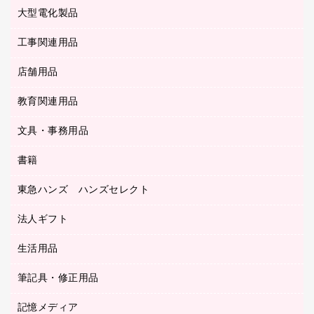
レーザーポインター
ロッカー・下駄箱
電話機
感染症対策用品
大型電化製品
プリンタ
各種ケーブル
パイプ式ファイル
大型シュレッダー（共配）
保管庫・書庫
ＵＳＢメモリ
感染症対策用品（食品・飲料・食添製品）
ＨＤＤ／ＳＳＤ
ファイルボックス
工事関連用品
テレビ・ＡＶ機器
ＯＨＰ用品
金庫
ＬＡＮケーブル
フォルダー
冷蔵庫・キッチン・調理家電
店舗用品
屋外用品
ＯＡクリーナー／エアダスター
フラットファイル
工事関連用品
教育関連用品
カウンター／お会計用品
ＯＡフィルター
リングファイル
サイン・看板用品
ＵＳＢハブ／ＵＳＢアクセサリー
レターファイル
文具・事務用品
教育関連用品
ディスプレイ用品
収納保存用品
書籍
その他文具
レジ・ポリ袋
名刺整理用品
はさみ
店舗運営用品
東急ハンズ ハンズセレクト
パソコンソフト
持ち出しファイル
カッター
紙手提げ袋
板目表紙・綴込表紙
法人ギフト
東急ハンズ
クリップ
陳列什器
統一伝票用ファイル
スティックのり
生活用品
カウネットギフト
ＰＯＰ用品
背幅が伸びるファイル
ステープラー本体
カウネットギフト（食品・飲料）
筆記具・修正用品
その他雑貨
２穴リフィル・２穴インデックス
ステープル針
高島屋
キッチン用品
３０穴リフィル・３０穴インデックス
記憶メディア
シャープペンシル
スプレーのり クリーナー