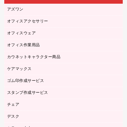
アズワン
オフィスアクセサリー
医療・介護用品（食品・飲料・食添製品）
研究・環境管理用品
オフィスウェア
オフィスアクセサリー
オフィス作業用品
アウター
ブラウス・シャツ
カウネットキャラクター商品
ペット用品
医療・介護・ワーキングウェア
作業用手袋
ケアマックス
カウネットキャラクター商品
作業用雑貨
ゴム印作成サービス
医療・介護用品（食品・飲料・食添製品）
倉庫収納用品
台車・脚立
スタンプ作成サービス
ゴム印作成サービス
園芸用品
ゴム印（フリーサイズ印）作成サービス
チェア
カウネットスタンプ作成サービス
工場用品
ゴム印（一行印）作成サービス
シヤチハタスタンプ作成サービス
デスク
オフィスチェア
梱包用テープ
ミーティングチェア