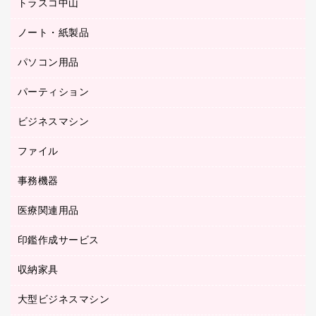
梱包用品
トラスコ中山
カウンター
応接イス・ベンチ
結束用品
デスク
ノート・紙製品
建築・作業用品
防災用備蓄食品・飲料
ミーティングテーブル
研究・環境管理用品
パソコン用品
ノート
防災用品
バインダーノート
養生用品
パーティション
キーボード／テンキー
ルーズリーフ
スマートフォン／モバイル周辺機器
ビジネスマシン
パーティション
伝票
セキュリティ用品
ホワイトボード・黒板
典礼用品
ファイル
インクジェットプリンタ／複合機
ディスプレイモニター
各種用紙
コピー機
ネットワーク／ＬＡＮアクセサリー
事務機器
その他ファイル
封筒
スキャナー
ネットワーク／ＬＡＮ機器
カードケース
医療関連用品
シュレッダ
帳簿
デジタルカメラ
パソコンアクセサリー
クリップボード
タイムカード
慶弔用品
ファクシミリ
印鑑作成サービス
介護用品
パソコンバッグ／収納用品
クリヤーブック（固定式）
タイムレコーダー
粘着メモ
プロジェクタ
使い捨て手袋
パソコン周辺機器
クリヤーブック（差替式）
収納家具
印鑑作成サービス
ラミネータ
額縁
メモリーカード
保健用品
マウス
クリヤーホルダー
ラミネートフィルム
大型ビジネスマシン
その他収納
レーザープリンタ／複合機
医療関連用品
マウスパッド
コンピュータ用ファイル